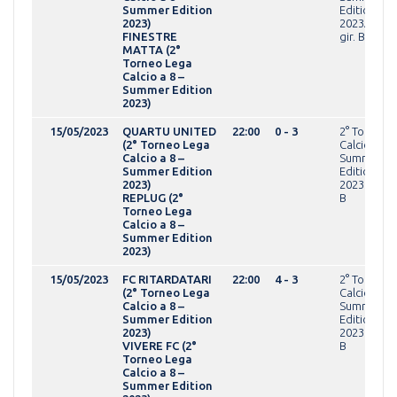
Summer Edition
Edition
2023)
2023AMAT
FINESTRE
gir. B
MATTA (2°
Torneo Lega
Calcio a 8 –
Summer Edition
2023)
15/05/2023
QUARTU UNITED
22:00
0 - 3
2° Torneo 
(2° Torneo Lega
Calcio a 8 -
Calcio a 8 –
Summer
Summer Edition
Edition
2023)
2023OPEN g
REPLUG (2°
B
Torneo Lega
Calcio a 8 –
Summer Edition
2023)
15/05/2023
FC RITARDATARI
22:00
4 - 3
2° Torneo 
(2° Torneo Lega
Calcio a 8 -
Calcio a 8 –
Summer
Summer Edition
Edition
2023)
2023OPEN g
VIVERE FC (2°
B
Torneo Lega
Calcio a 8 –
Summer Edition