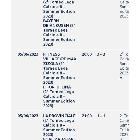
(2° Torneo Lega
Calcio a 8 -
Calcio a 8 –
Summer
Summer Edition
Edition
2023)
2023OVER
BAYERN
DEIANKUSEN (2°
Torneo Lega
Calcio a 8 –
Summer Edition
2023)
05/06/2023
FITNESS
20:00
3 - 3
2° Torneo 
VILLAGE/RE.MAX
Calcio a 8 -
ZIZOLA (2°
Summer
Torneo Lega
Edition
Calcio a 8 –
2023OPEN g
Summer Edition
A
2023)
I FIORI DI LINA
(2° Torneo Lega
Calcio a 8 –
Summer Edition
2023)
05/06/2023
LA PROVINCIALE
21:00
1 - 1
2° Torneo 
(2° Torneo Lega
Calcio a 8 -
Calcio a 8 –
Summer
Summer Edition
Edition
2023)
2023OPEN g
FC RITARDATARI
B