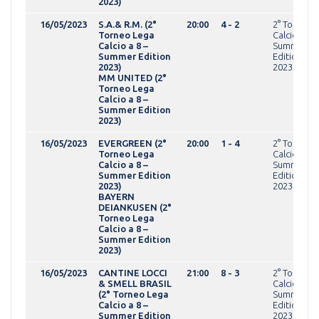
2023)
16/05/2023
S.A.& R.M. (2°
20:00
4 - 2
2° Torneo 
Torneo Lega
Calcio a 8 -
Calcio a 8 –
Summer
Summer Edition
Edition
2023)
2023OVER
MM UNITED (2°
Torneo Lega
Calcio a 8 –
Summer Edition
2023)
16/05/2023
EVERGREEN (2°
20:00
1 - 4
2° Torneo 
Torneo Lega
Calcio a 8 -
Calcio a 8 –
Summer
Summer Edition
Edition
2023)
2023OVER
BAYERN
DEIANKUSEN (2°
Torneo Lega
Calcio a 8 –
Summer Edition
2023)
16/05/2023
CANTINE LOCCI
21:00
8 - 3
2° Torneo 
& SMELL BRASIL
Calcio a 8 -
(2° Torneo Lega
Summer
Calcio a 8 –
Edition
Summer Edition
2023OVER