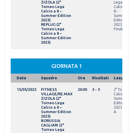
ZIZOLA (2°
Lega
Torneo Lega
Calcio a
Calcio a 8 –
8 -
Summer Edition
Summer
2023)
Edition
REPLUG (2°
2023Fasi
Torneo Lega
Finali
Calcio a 8 –
Summer Edition
2023)
GIORNATA 1
Data
Squadre
Ora
Risultati
League
15/05/2023
FITNESS
20:00
3 - 3
2° Torneo 
VILLAGE/RE.MAX
Calcio a 8 -
ZIZOLA (2°
Summer
Torneo Lega
Edition
Calcio a 8 –
2023OPEN g
Summer Edition
A
2023)
BORUSSIA
CAGLIARI (2°
Torneo Lega