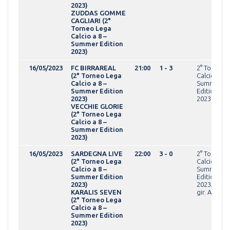
2023)
ZUDDAS GOMME
CAGLIARI (2°
Torneo Lega
Calcio a 8 –
Summer Edition
2023)
16/05/2023
FC BIRRAREAL
21:00
1 - 3
2° Torneo 
(2° Torneo Lega
Calcio a 8 -
Calcio a 8 –
Summer
Summer Edition
Edition
2023)
2023OVER
VECCHIE GLORIE
(2° Torneo Lega
Calcio a 8 –
Summer Edition
2023)
16/05/2023
SARDEGNA LIVE
22:00
3 - 0
2° Torneo 
(2° Torneo Lega
Calcio a 8 -
Calcio a 8 –
Summer
Summer Edition
Edition
2023)
2023AMAT
KARALIS SEVEN
gir. A
(2° Torneo Lega
Calcio a 8 –
Summer Edition
2023)