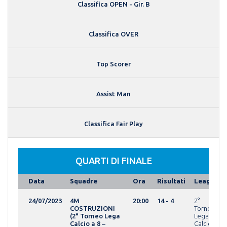
Classifica OPEN - Gir. B
Classifica OVER
Top Scorer
Assist Man
Classifica Fair Play
QUARTI DI FINALE
Data
Squadre
Ora
Risultati
League
24/07/2023
4M
20:00
14 - 4
2°
COSTRUZIONI
Torneo
(2° Torneo Lega
Lega
Calcio a 8 –
Calcio a