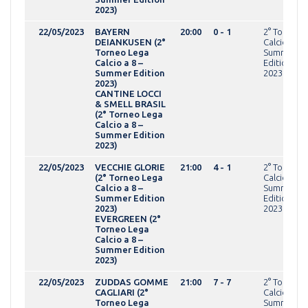
2023)
22/05/2023
BAYERN
20:00
0 - 1
2° Torneo 
DEIANKUSEN (2°
Calcio a 8 -
Torneo Lega
Summer
Calcio a 8 –
Edition
Summer Edition
2023OVER
2023)
CANTINE LOCCI
& SMELL BRASIL
(2° Torneo Lega
Calcio a 8 –
Summer Edition
2023)
22/05/2023
VECCHIE GLORIE
21:00
4 - 1
2° Torneo 
(2° Torneo Lega
Calcio a 8 -
Calcio a 8 –
Summer
Summer Edition
Edition
2023)
2023OVER
EVERGREEN (2°
Torneo Lega
Calcio a 8 –
Summer Edition
2023)
22/05/2023
ZUDDAS GOMME
21:00
7 - 7
2° Torneo 
CAGLIARI (2°
Calcio a 8 -
Torneo Lega
Summer