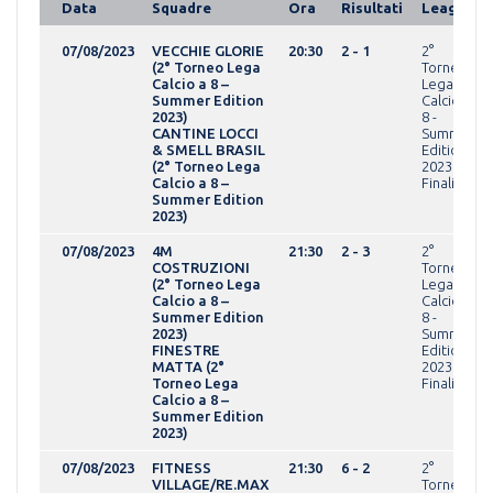
Data
Squadre
Ora
Risultati
League
07/08/2023
VECCHIE GLORIE
20:30
2 - 1
2°
(2° Torneo Lega
Torneo
Calcio a 8 –
Lega
Summer Edition
Calcio a
2023)
8 -
CANTINE LOCCI
Summer
& SMELL BRASIL
Edition
(2° Torneo Lega
2023Fasi
Calcio a 8 –
Finali
Summer Edition
2023)
07/08/2023
4M
21:30
2 - 3
2°
COSTRUZIONI
Torneo
(2° Torneo Lega
Lega
Calcio a 8 –
Calcio a
Summer Edition
8 -
2023)
Summer
FINESTRE
Edition
MATTA (2°
2023Fasi
Torneo Lega
Finali
Calcio a 8 –
Summer Edition
2023)
07/08/2023
FITNESS
21:30
6 - 2
2°
VILLAGE/RE.MAX
Torneo