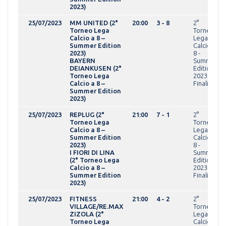
2023)
25/07/2023
MM UNITED (2°
20:00
3 - 8
2°
Torneo Lega
Torneo
Calcio a 8 –
Lega
Summer Edition
Calcio a
2023)
8 -
BAYERN
Summer
DEIANKUSEN (2°
Edition
Torneo Lega
2023Fasi
Calcio a 8 –
Finali
Summer Edition
2023)
25/07/2023
REPLUG (2°
21:00
7 - 1
2°
Torneo Lega
Torneo
Calcio a 8 –
Lega
Summer Edition
Calcio a
2023)
8 -
I FIORI DI LINA
Summer
(2° Torneo Lega
Edition
Calcio a 8 –
2023Fasi
Summer Edition
Finali
2023)
25/07/2023
FITNESS
21:00
4 - 2
2°
VILLAGE/RE.MAX
Torneo
ZIZOLA (2°
Lega
Torneo Lega
Calcio a