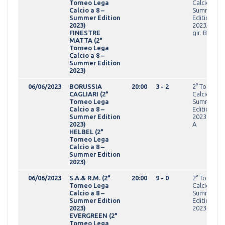
Torneo Lega
Calcio a 8 -
Calcio a 8 –
Summer
Summer Edition
Edition
2023)
2023AMAT
FINESTRE
gir. B
MATTA (2°
Torneo Lega
Calcio a 8 –
Summer Edition
2023)
06/06/2023
BORUSSIA
20:00
3 - 2
2° Torneo 
CAGLIARI (2°
Calcio a 8 -
Torneo Lega
Summer
Calcio a 8 –
Edition
Summer Edition
2023OPEN g
2023)
A
HELBEL (2°
Torneo Lega
Calcio a 8 –
Summer Edition
2023)
06/06/2023
S.A.& R.M. (2°
20:00
9 - 0
2° Torneo 
Torneo Lega
Calcio a 8 -
Calcio a 8 –
Summer
Summer Edition
Edition
2023)
2023OVER
EVERGREEN (2°
Torneo Lega