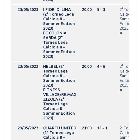
23/05/2023
I FIORI DI LINA
20:00
5 - 3
2° Torneo 
(2° Torneo Lega
Calcio a 8 -
Calcio a 8 –
Summer
Summer Edition
Edition
2023)
2023OPEN g
FC COLONIA
A
SARDA (2°
Torneo Lega
Calcio a 8 –
Summer Edition
2023)
23/05/2023
HELBEL (2°
20:00
4 - 6
2° Torneo 
Torneo Lega
Calcio a 8 -
Calcio a 8 –
Summer
Summer Edition
Edition
2023)
2023OPEN g
FITNESS
A
VILLAGE/RE.MAX
ZIZOLA (2°
Torneo Lega
Calcio a 8 –
Summer Edition
2023)
23/05/2023
QUARTU UNITED
21:00
12 - 1
2° Torneo 
(2° Torneo Lega
Calcio a 8 -
Calcio a 8 –
Summer