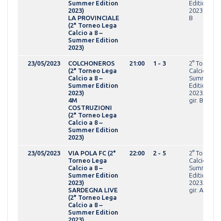
Summer Edition
Edition
2023)
2023OPEN g
LA PROVINCIALE
B
(2° Torneo Lega
Calcio a 8 –
Summer Edition
2023)
23/05/2023
COLCHONEROS
21:00
1 - 3
2° Torneo 
(2° Torneo Lega
Calcio a 8 -
Calcio a 8 –
Summer
Summer Edition
Edition
2023)
2023AMAT
4M
gir. B
COSTRUZIONI
(2° Torneo Lega
Calcio a 8 –
Summer Edition
2023)
23/05/2023
VIA POLA FC (2°
22:00
2 - 5
2° Torneo 
Torneo Lega
Calcio a 8 -
Calcio a 8 –
Summer
Summer Edition
Edition
2023)
2023AMAT
SARDEGNA LIVE
gir. A
(2° Torneo Lega
Calcio a 8 –
Summer Edition
2023)