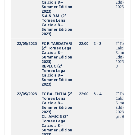
Calcio a 8 –
Edition
Summer Edition
2023OVER
2023)
S.A.& R.M. (2°
Torneo Lega
Calcio a 8 –
Summer Edition
2023)
22/05/2023
FC RITARDATARI
22:00
2 - 2
2° Torneo 
(2° Torneo Lega
Calcio a 8 -
Calcio a 8 –
Summer
Summer Edition
Edition
2023)
2023OPEN g
REPLUG (2°
B
Torneo Lega
Calcio a 8 –
Summer Edition
2023)
22/05/2023
FC BALENTIA (2°
22:00
3 - 4
2° Torneo 
Torneo Lega
Calcio a 8 -
Calcio a 8 –
Summer
Summer Edition
Edition
2023)
2023AMAT
GLI AMICIS (2°
gir. B
Torneo Lega
Calcio a 8 –
Summer Edition
2023)