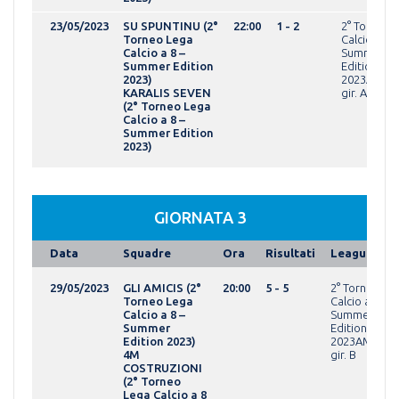
23/05/2023
SU SPUNTINU (2°
22:00
1 - 2
2° Torneo 
Torneo Lega
Calcio a 8 -
Calcio a 8 –
Summer
Summer Edition
Edition
2023)
2023AMAT
KARALIS SEVEN
gir. A
(2° Torneo Lega
Calcio a 8 –
Summer Edition
2023)
GIORNATA 3
Data
Squadre
Ora
Risultati
League
29/05/2023
GLI AMICIS (2°
20:00
5 - 5
2° Torneo Le
Torneo Lega
Calcio a 8 -
Calcio a 8 –
Summer
Summer
Edition
Edition 2023)
2023AMATEU
4M
gir. B
COSTRUZIONI
(2° Torneo
Lega Calcio a 8