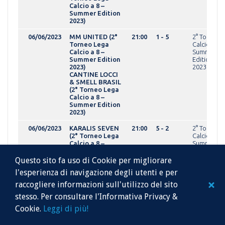
Calcio a 8 –
Summer Edition
2023)
06/06/2023
MM UNITED (2°
21:00
1 - 5
2° Torneo 
Torneo Lega
Calcio a 8 -
Calcio a 8 –
Summer
Summer Edition
Edition
2023)
2023OVER
CANTINE LOCCI
& SMELL BRASIL
(2° Torneo Lega
Calcio a 8 –
Summer Edition
2023)
06/06/2023
KARALIS SEVEN
21:00
5 - 2
2° Torneo 
(2° Torneo Lega
Calcio a 8 -
Calcio a 8 –
Summer
Summer Edition
Edition
2023)
2023AMAT
Questo sito fa uso di Cookie per migliorare
GRUPPO
gir. A
l'esperienza di navigazione degli utenti e per
TOSCANO SPA
(2° Torneo Lega
raccogliere informazioni sull'utilizzo del sito
Calcio a 8 –
stesso. Per consultare l'Informativa Privacy &
Summer Edition
2023)
Cookie.
Leggi di più!
06/06/2023
VIVERE FC (2°
22:00
4 - 7
2° Torneo 