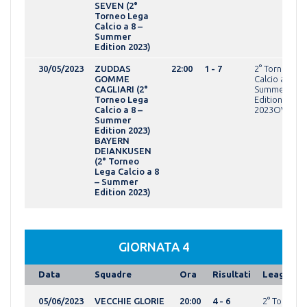
SEVEN (2°
Torneo Lega
Calcio a 8 –
Summer
Edition 2023)
30/05/2023
ZUDDAS
22:00
1 - 7
2° Torneo Le
GOMME
Calcio a 8 -
CAGLIARI (2°
Summer
Torneo Lega
Edition
Calcio a 8 –
2023OVER
Summer
Edition 2023)
BAYERN
DEIANKUSEN
(2° Torneo
Lega Calcio a 8
– Summer
Edition 2023)
GIORNATA 4
Data
Squadre
Ora
Risultati
League
05/06/2023
VECCHIE GLORIE
20:00
4 - 6
2° Torneo 