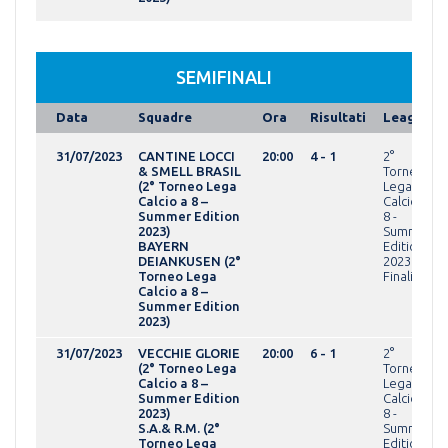
SEMIFINALI
Data
Squadre
Ora
Risultati
League
31/07/2023
CANTINE LOCCI
20:00
4 - 1
2°
& SMELL BRASIL
Torneo
(2° Torneo Lega
Lega
Calcio a 8 –
Calcio a
Summer Edition
8 -
2023)
Summer
BAYERN
Edition
DEIANKUSEN (2°
2023Fasi
Torneo Lega
Finali
Calcio a 8 –
Summer Edition
2023)
31/07/2023
VECCHIE GLORIE
20:00
6 - 1
2°
(2° Torneo Lega
Torneo
Calcio a 8 –
Lega
Summer Edition
Calcio a
2023)
8 -
S.A.& R.M. (2°
Summer
Torneo Lega
Edition