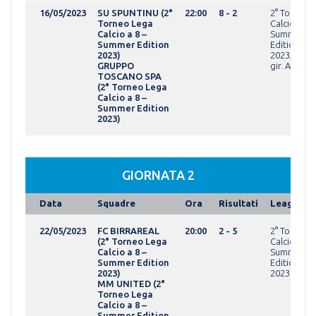
16/05/2023
SU SPUNTINU (2°
22:00
8 - 2
2° Torneo 
Torneo Lega
Calcio a 8 -
Calcio a 8 –
Summer
Summer Edition
Edition
2023)
2023AMAT
GRUPPO
gir. A
TOSCANO SPA
(2° Torneo Lega
Calcio a 8 –
Summer Edition
2023)
GIORNATA 2
Data
Squadre
Ora
Risultati
League
22/05/2023
FC BIRRAREAL
20:00
2 - 5
2° Torneo 
(2° Torneo Lega
Calcio a 8 -
Calcio a 8 –
Summer
Summer Edition
Edition
2023)
2023OVER
MM UNITED (2°
Torneo Lega
Calcio a 8 –
Summer Edition