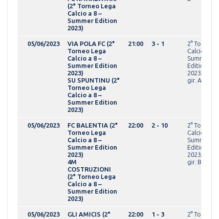
(2° Torneo Lega
Calcio a 8 –
Summer Edition
2023)
05/06/2023
VIA POLA FC (2°
21:00
3 - 1
2° Torneo 
Torneo Lega
Calcio a 8 -
Calcio a 8 –
Summer
Summer Edition
Edition
2023)
2023AMAT
SU SPUNTINU (2°
gir. A
Torneo Lega
Calcio a 8 –
Summer Edition
2023)
05/06/2023
FC BALENTIA (2°
22:00
2 - 10
2° Torneo 
Torneo Lega
Calcio a 8 -
Calcio a 8 –
Summer
Summer Edition
Edition
2023)
2023AMAT
4M
gir. B
COSTRUZIONI
(2° Torneo Lega
Calcio a 8 –
Summer Edition
2023)
05/06/2023
GLI AMICIS (2°
22:00
1 - 3
2° Torneo 