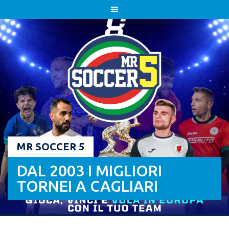
Skip
to
content
MR SOCCER 5
DAL 2003 I MIGLIORI
TORNEI A CAGLIARI