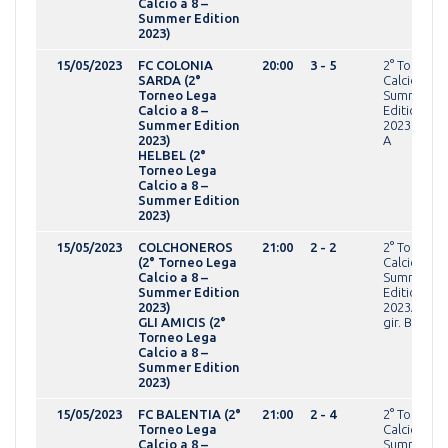
Calcio a 8 –
Summer Edition
2023)
15/05/2023
FC COLONIA
20:00
3 - 5
2° Torneo 
SARDA (2°
Calcio a 8 -
Torneo Lega
Summer
Calcio a 8 –
Edition
Summer Edition
2023OPEN g
2023)
A
HELBEL (2°
Torneo Lega
Calcio a 8 –
Summer Edition
2023)
15/05/2023
COLCHONEROS
21:00
2 - 2
2° Torneo 
(2° Torneo Lega
Calcio a 8 -
Calcio a 8 –
Summer
Summer Edition
Edition
2023)
2023AMAT
GLI AMICIS (2°
gir. B
Torneo Lega
Calcio a 8 –
Summer Edition
2023)
15/05/2023
FC BALENTIA (2°
21:00
2 - 4
2° Torneo 
Torneo Lega
Calcio a 8 -
Calcio a 8 –
Summer