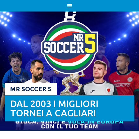
Skip
to
content
MR SOCCER 5
DAL 2003 I MIGLIORI
TORNEI A CAGLIARI