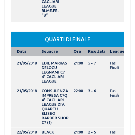
CAGLIARI
LEAGUE
RI.ME.FE.
“B”
QUARTI DI FINALE
Data
Squadre
Ora
Risultati
League
St
21/05/2018
EDIL MARRAS
21:00
5 - 7
Fasi
20
DELOGU
Finali
LEGNAMI C7
4° CAGLIARI
LEAGUE
21/05/2018
CONSULENZA
22:00
3 - 6
Fasi
20
IMPRESA C7Q
Finali
4° CAGLIARI
LEAGUE DIV.
QUARTU
ELISEO
BARBER SHOP
C7 (1)
22/05/2018
BLACK
21:00
2 - 5
Fasi
20