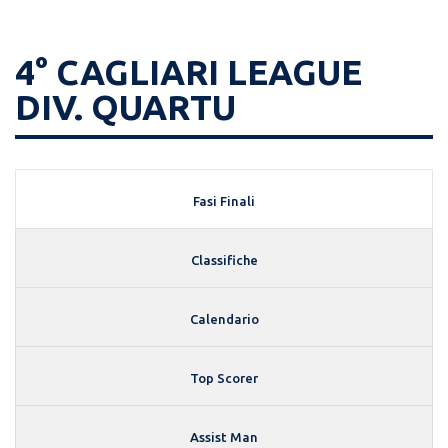
4° CAGLIARI LEAGUE
DIV. QUARTU
Fasi Finali
Classifiche
Calendario
Top Scorer
Assist Man