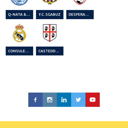
Q-NATA & BIRRA BREW BAY FC
F.C. SGABUZ
DESPERADOS
CONSULENZA IMPRESA & MUSH (1)
CASTEDDU 014