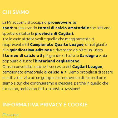
CHI SIAMO
La Mr Soccer 5 si occupa di
promuovere lo
sport
organizzando
tornei di calcio amatoriale
che attirano
sportivi da tutta la
provincia di Cagliari
.
Tra le varie attività svolte quella che maggiormente ci
rappresenta è il
Campionato Quartu League
, ormai giunto
alla
quindicesima edizione
e diventato da oltre un lustro
il
torneo di calcio a 5
più grande di tutta la
Sardegna
e più
popolare di tutto l’
hinterland cagliaritano
.
Ormai consolidato anche il successo del
Cagliari League
,
campionato amatoriale di
calcio a 7.
Siamo orgogliosi di essere
riusciti a dar vita ad un gruppo così numeroso di sostenitori e
siamo sicuri che continueremo a crescere, perché in quello che
facciamo, mettiamo tutta la nostra passione!
INFORMATIVA PRIVACY E COOKIE
Clicca qui