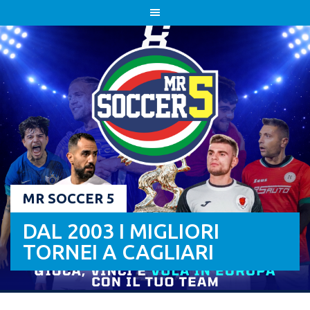
Skip
to
content
MR SOCCER 5
DAL 2003 I MIGLIORI
TORNEI A CAGLIARI