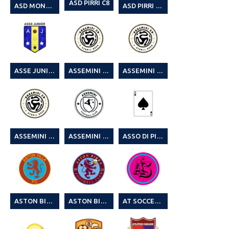
ASD PIRRI C8
ASD MONTEURPINU ARSENAL
ASD PIRRI OVER 40 (1° TORNEO LEGA CALCIO A 8)
ASSE JUNIORS
ASSEMINI C8
ASSEMINI C8 (3^ CAMPIONATO LEGA CALCIO A8 2024-25)
ASSEMINI C8 (4^ SUMMER C8 2025)
ASSEMINI FC (1° CAMPIONATO LEGA CALCIO A 8 22-23)
ASSO DI PICCHE
ASTON BIDDA
ASTON BIRRA (4^ SUMMER C8 2025)
AT SOCCER 5