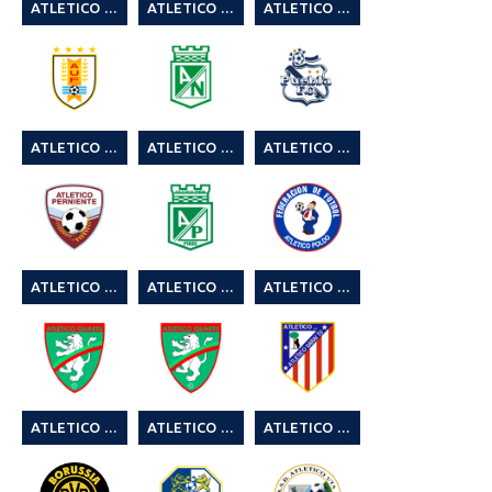
ATLETICO LIONE 16° QUARTU LEAGUE
ATLETICO MA BEVO
ATLETICO MA NON TROPPO (2° CAMPIONATO LEGA CALCIO A 8 SEASON 23/24)
ATLETICO MADRINK
ATLETICO NACIONAL
ATLETICO PANZEROTTI
ATLETICO PERNIENTE
ATLETICO PIRRI
ATLETICO POLDO
ATLETICO QUARTU
ATLETICO QUARTU 2° MR SOCCER CUP SUMMER EDITION
ATLETICO SARAI TU