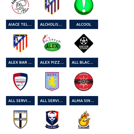
AIACE TELAMONIO 7° CAGLIARI LEAGUE
ALCHOLISTI FC
ALCOOL
ALEX BAR & MAX TRASPORTI
ALEX PIZZERIA & LA MITICA
ALL BLACKS FC
ALL SERVICE & OREFICE COSTRUZIONI 4° CAGLIARI LEAGUE
ALL SERVICE & OREFICE COSTRUZIONI 6° CAGLIARI LEAGUE C7
ALMA SINCERA