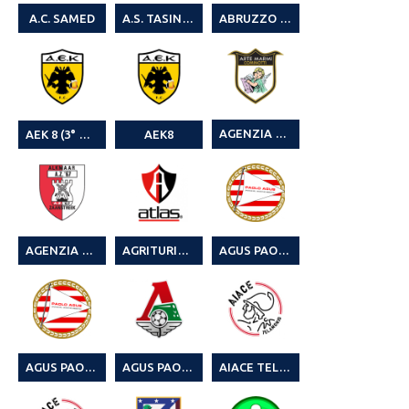
A.C. SAMED
A.S. TASINANTA 4° CAGLIARI LEAGUE
ABRUZZO / MOLISE SAN PIO X
AGENZIA FUNEBRE ARTEMARMI COMINOTTI
AEK 8 (3° TORNEO SUMMER LEGA CALCIO A 8)
AEK8
AGRITURISMO SAN MARTINO
AGENZIA SCOMMESSE VIA DANIMARCA QUARTU
AGUS PAOLO SPURGHI & BONIFICHE
AGUS PAOLO SPURGHI & BONIFICHE SRL 2° MR SOCCER CUP SUMMER EDITION
AGUS PAOLO SPURGHI SRL 2° MR SOCCER CUP SUMMER EDITION
AIACE TELAMONIO