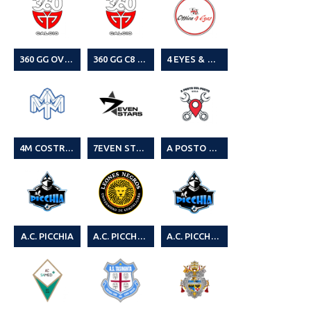
360 GG OVER (2° CAMPIONATO LEGA CALCIO A 8 SEASON 23/24)
360 GG C8 (3^ CAMPIONATO LEGA CALCIO A8 2024-25)
4 EYES & NEW CO.
4M COSTRUZIONI (2° TORNEO LEGA CALCIO A 8 – SUMMER EDITION 2023)
7EVEN STARS (4^ SUMMER C8 2025)
A POSTO SUL POSTO – 8° CAGLIARI LEAGUE
A.C. PICCHIA
A.C. PICCHIA & KARALIS WEB
A.C. PICCHIA 2.0