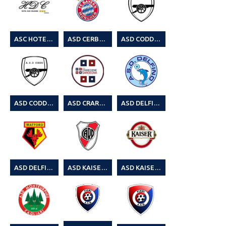
ASC HOTEL DUE COLONNE
ASD CERBERUS 13° QUARTU LEAGUE
ASD CODDU (3° TORNEO SUMMER LEGA CALCIO A 8)
ASD CODDU (4^ SUMMER C8 2025)
ASD CRAREGIONE SARDEGNA (4^ SUMMER C8 2025)
ASD DELFINO 4° CAGLIARI LEAGUE
ASD DELFINO 6° CAGLIARI LEAGUE C7
ASD KAISER – 8° CAGLIARI LEAGUE
ASD KAISER 7° CAGLIARI LEAGUE