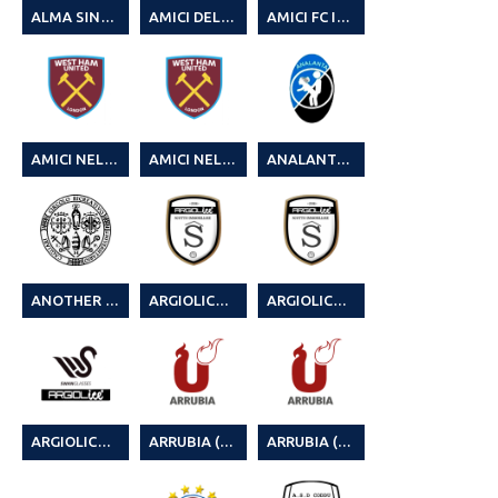
ALMA SINCERA (1)
AMICI FC INCENDIATI
AMICI DEL BEVERDI’ (1° CAMPIONATO LEGA CALCIO A 8 22-23)
AMICI NEL MEDITERRANEO
AMICI NEL MEDITERRANEO 6° CAGLIARI LEAGUE C7
ANALANTA (3° TORNEO SUMMER LEGA CALCIO A 8)
ANOTHER CRUC DANCE (1° CAMPIONATO LEGA CALCIO A 8 22-23)
ARGIOLICE & SCOTTO IMMOBILIARE
ARGIOLICE & SCOTTO IMMOBILIARE 2° MR SOCCER CUP SUMMER EDITION
ARGIOLICE & SWANGLASSES
ARRUBIA (3^ CAMPIONATO LEGA CALCIO A8 2024-25)
ARRUBIA (3° TORNEO SUMMER LEGA CALCIO A 8)