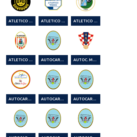
ATLETICO TOCCO (1)
ATLETICO TOKO
ATLETICO UTA (1° TORNEO LEGA CALCIO A 8)
ATLETICO VILLASPECIOSA (2° CAMPIONATO LEGA CALCIO A 8 SEASON 23/24)
AUTOCARROZZERIA JONNY CAREDDA 10° MR SOCCER CUP SUMMER EDITION
AUTOC. MURA & LOBINA
AUTOCARROZZERIA CIRINA & OTTICA 4 EYES
AUTOCARROZZERIA JONNY CAREDDA
AUTOCARROZZERIA JONNY CAREDDA (1)