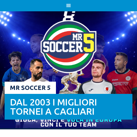
Skip
to
content
MR SOCCER 5
DAL 2003 I MIGLIORI
TORNEI A CAGLIARI