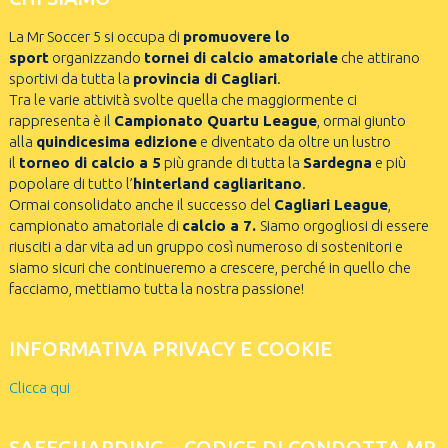
La Mr Soccer 5 si occupa di
promuovere lo
sport
organizzando
tornei di calcio amatoriale
che attirano
sportivi da tutta la
provincia di Cagliari
.
Tra le varie attività svolte quella che maggiormente ci
rappresenta è il
Campionato Quartu League
, ormai giunto
alla
quindicesima edizione
e diventato da oltre un lustro
il
torneo di calcio a 5
più grande di tutta la
Sardegna
e più
popolare di tutto l’
hinterland cagliaritano
.
Ormai consolidato anche il successo del
Cagliari League
,
campionato amatoriale di
calcio a 7.
Siamo orgogliosi di essere
riusciti a dar vita ad un gruppo così numeroso di sostenitori e
siamo sicuri che continueremo a crescere, perché in quello che
facciamo, mettiamo tutta la nostra passione!
INFORMATIVA PRIVACY E COOKIE
Clicca qui
SAFEGUARDING – CODICE DI CONDOTTA MR