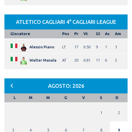
ATLETICO CAGLIARI 4° CAGLIARI LEAGUE
Giocatore
Pos
Pr
Vt
Gl
As
Am
Alessio Piano
LT
17
6.50
9
1
3
Walter Masala
AT
20
6.81
11
6
2
AGOSTO: 2026
L
M
M
G
V
S
D
1
2
3
4
5
6
7
8
9