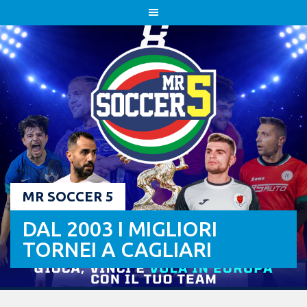
Skip
to
content
MR SOCCER 5
DAL 2003 I MIGLIORI
TORNEI A CAGLIARI