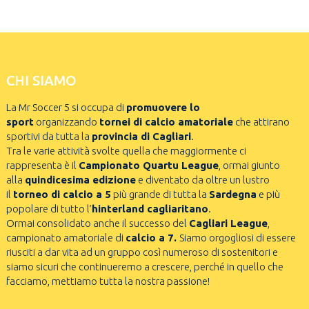
CHI SIAMO
La Mr Soccer 5 si occupa di
promuovere lo
sport
organizzando
tornei di calcio amatoriale
che attirano
sportivi da tutta la
provincia di Cagliari
.
Tra le varie attività svolte quella che maggiormente ci
rappresenta è il
Campionato Quartu League
, ormai giunto
alla
quindicesima edizione
e diventato da oltre un lustro
il
torneo di calcio a 5
più grande di tutta la
Sardegna
e più
popolare di tutto l’
hinterland cagliaritano
.
Ormai consolidato anche il successo del
Cagliari League
,
campionato amatoriale di
calcio a 7.
Siamo orgogliosi di essere
riusciti a dar vita ad un gruppo così numeroso di sostenitori e
siamo sicuri che continueremo a crescere, perché in quello che
facciamo, mettiamo tutta la nostra passione!