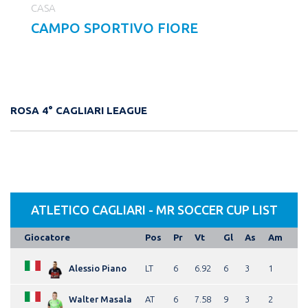
CASA
CAMPO SPORTIVO FIORE
ROSA 4° CAGLIARI LEAGUE
ATLETICO CAGLIARI - MR SOCCER CUP LIST
Giocatore
Pos
Pr
Vt
Gl
As
Am
Alessio Piano
LT
6
6.92
6
3
1
Walter Masala
AT
6
7.58
9
3
2