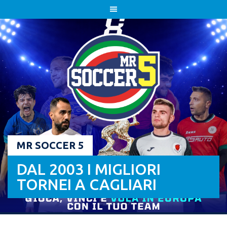
Skip
to
content
MR SOCCER 5
DAL 2003 I MIGLIORI
TORNEI A CAGLIARI