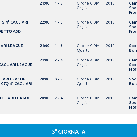
21:00
1 - 5
Girone C Div.
2018
Ca
Cagliari
Spo
Fior
S 4° CAGLIARI
22:00
1 - 0
Girone C Div.
2018
Ca
Cagliari
Spo
DETTO ASD
Fior
IARI LEAGUE
21:00
1 - 6
Girone C Div.
2018
Spo
Quartu
Bol
21:00
2 - 4
Girone A Div.
2018
Ca
 CAGLIARI LEAGUE
Cagliari
Spo
Fior
LIARI LEAGUE
20:00
3 - 9
Girone C Div.
2018
Spo
C7Q 4° CAGLIARI
Quartu
Bol
CAGLIARI LEAGUE
20:00
2 - 4
Girone B Div.
2018
Ca
Cagliari
Spo
Fior
3° GIORNATA