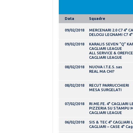
Data
Squadre
09/02/2018
MERCENARI 2.0 C7 4° C
DELOGU LEGNAMI C7 4°
09/02/2018
KARALIS SEVEN “Q” KA
CAGLIARI LEAGUE
ALL SERVICE & OREFIC
CAGLIARI LEAGUE
08/02/2018
NUOVA I.T.E.S. sas
REAL MA CHI?
08/02/2018
RECUT PARRUCCHIERI
MESA SURGELATI
07/02/2018
RI.ME.FE. 4° CAGLIARI 
PIZZERIA SU STAMPU 
CAGLIARI LEAGUE
06/02/2018
SIS & TEC 4° CAGLIARI
CAGLIARI – CASE 4° Cag