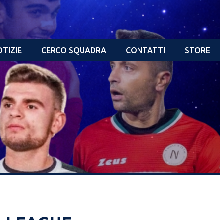
TIZIE
CERCO SQUADRA
CONTATTI
STORE