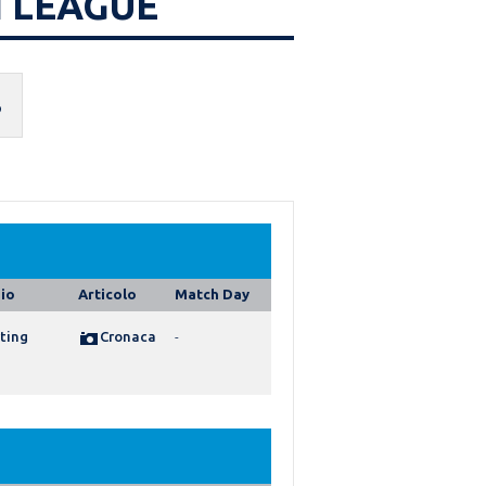
I LEAGUE
p
io
Articolo
Match Day
ting
Cronaca
-
a