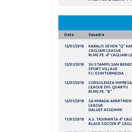
Data
Squadre
12/01/2018
KARALIS SEVEN “Q” KA
CAGLIARI LEAGUE
RI.ME.FE. 4° CAGLIARI 
12/01/2018
SU STAMPU SAN BENE
SPORT VILLAGE
F.C. ESINTERMEDIA
12/01/2018
CONSULENZA IMPRESA 
LEAGUE DIV. QUARTU
RI.ME.FE. “B”
12/01/2018
SA MIRADA APARTMENT
LEAGUE
DALUEF ASSEMINI
11/01/2018
A.S. TASINANTA 4° CAG
BLACK SOCCER 4° CAGL