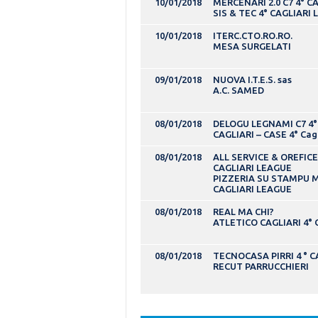
10/01/2018
MERCENARI 2.0 C7 4° C
SIS & TEC 4° CAGLIARI
10/01/2018
ITERC.CTO.RO.RO.
MESA SURGELATI
09/01/2018
NUOVA I.T.E.S. sas
A.C. SAMED
08/01/2018
DELOGU LEGNAMI C7 4°
CAGLIARI – CASE 4° Cag
08/01/2018
ALL SERVICE & OREFIC
CAGLIARI LEAGUE
PIZZERIA SU STAMPU 
CAGLIARI LEAGUE
08/01/2018
REAL MA CHI?
ATLETICO CAGLIARI 4°
08/01/2018
TECNOCASA PIRRI 4 ° 
RECUT PARRUCCHIERI