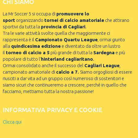
CHI SIAMO
La Mr Soccer 5 si occupa di
promuovere lo
sport
organizzando
tornei di calcio amatoriale
che attirano
sportivi da tutta la
provincia di Cagliari
.
Tra le varie attività svolte quella che maggiormente ci
rappresenta è il
Campionato Quartu League
, ormai giunto
alla
quindicesima edizione
e diventato da oltre un lustro
il
torneo di calcio a 5
più grande di tutta la
Sardegna
e più
popolare di tutto l’
hinterland cagliaritano
.
Ormai consolidato anche il successo del
Cagliari League
,
campionato amatoriale di
calcio a 7.
Siamo orgogliosi di essere
riusciti a dar vita ad un gruppo così numeroso di sostenitori e
siamo sicuri che continueremo a crescere, perché in quello che
facciamo, mettiamo tutta la nostra passione!
INFORMATIVA PRIVACY E COOKIE
Clicca qui