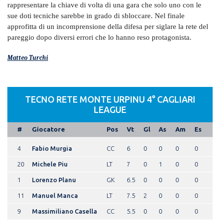
rappresentare la chiave di volta di una gara che solo uno con le
sue doti tecniche sarebbe in grado di sbloccare. Nel finale
approfitta di un incomprensione della difesa per siglare la rete del
pareggio dopo diversi errori che lo hanno reso protagonista.
Matteo Turchi
TECNO RETE MONTE URPINU 4° CAGLIARI
LEAGUE
#
Giocatore
Pos
Vt
Gl
As
Am
Es
4
Fabio Murgia
CC
6
0
0
0
0
20
Michele Piu
LT
7
0
1
0
0
1
Lorenzo Planu
GK
6.5
0
0
0
0
11
Manuel Manca
LT
7.5
2
0
0
0
9
Massimiliano Casella
CC
5.5
0
0
0
0