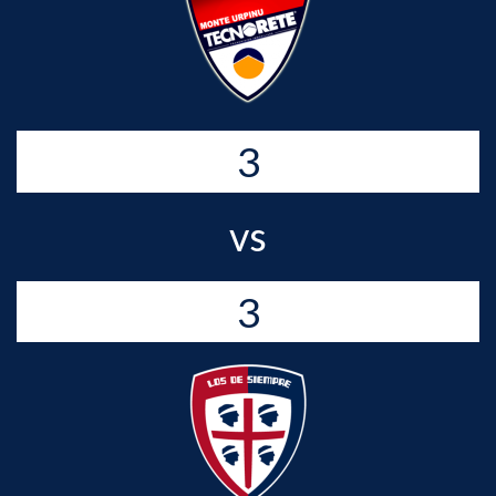
3
vs
3