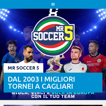
Skip
to
content
MR SOCCER 5
DAL 2003 I MIGLIORI
TORNEI A CAGLIARI