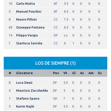
10
Carlo Matta
AT
5.5
0
0
0
0
5
Manuel Foschini
AT
6.5
0
0
0
0
8
Mauro Pilloni
CC
7.5
0
0
0
0
69
Giuseppe Fontana
CC
6.5
0
0
0
0
14
Filippo Vargiu
DF
s.v.
0
0
0
0
7
Gianluca Saviola
CC
6
1
0
0
0
LOS DE SIEMPRE (1)
#
Giocatore
Pos
Vt
Gl
As
Am
Es
8
Luca Dessì
DF
5.5
0
0
0
0
4
Maurizio Zaccheddu
DF
5
0
0
0
0
1
Stefano Spano
GK
7
0
0
0
0
5
Karim Najhi
DF
5.5
0
0
0
0