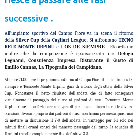
successive .
All’impianto
sportivo
del Campo Fiore
va in scena
il ritorno
della
Silver Cup
della
Cagliari League.
Si affrontano
TECNO
RETE MONTE URPINU
e
LOS DE SIEMPRE
.
Ricordiamo
inoltre che la competizione è sponsorizzata da
: Delogu
Legnami, Consulenza Impresa, Ristorante il Gusto di
Emilio Cannas, La Tipografia del Campidano.
Alle ore 21.00 apre il programma odierno al Campo Fiore il match tra Los De
Siempre e Tecnorete Monte Urpinu, gara di ritorno degli ottavi della Silver
Cup. Nonostante il netto risultato dell’andata che di fatto consegnava
virtualmente il passaggio del turno ai padroni di casa, Tecnorete Monte
Urpinu riesce a confezionare una gara di pazienza e attacco in cui le diverse
occasioni divorare proprio dai padroni di casa non hanno permesso quasi mai
di mettere in discussione il 7-0 dell’andata. In vantaggio per 3-1 solo nei
minuti finali ormai consci del mancato passaggio del turno, la squadra di
Foschini tracolla completamente fino definitivo 3-3.