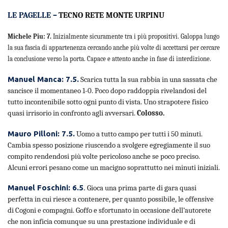
LE PAGELLE –
TECNO RETE MONTE URPINU
Michele Piu: 7.
Inizialmente sicuramente tra i più propositivi. Galoppa lungo
la sua fascia di appartenenza cercando anche più volte di accettarsi per cercare
la conclusione verso la porta. Capace e attento anche in fase di interdizione.
Manuel Manca: 7.5.
Scarica tutta la sua rabbia in una sassata che
sancisce il momentaneo 1-0. Poco dopo raddoppia rivelandosi del
tutto incontenibile sotto ogni punto di vista. Uno strapotere fisico
quasi irrisorio in confronto agli avversari.
Colosso.
Mauro Pilloni: 7.5.
Uomo a tutto campo per tutti i 50 minuti.
Cambia spesso posizione riuscendo a svolgere egregiamente il suo
compito rendendosi più volte pericoloso anche se poco preciso.
Alcuni errori pesano come un macigno soprattutto nei minuti iniziali.
Manuel Foschini: 6.5
.
Gioca una prima parte di gara quasi
perfetta in cui riesce a contenere, per quanto possibile, le offensive
di Cogoni e compagni. Goffo e sfortunato in occasione dell’autorete
che non inficia comunque su una prestazione individuale e di