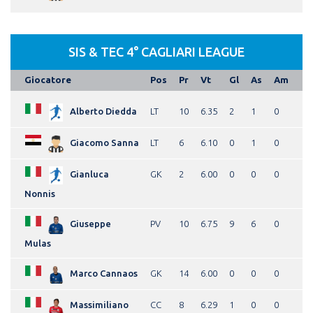
SIS & TEC 4° CAGLIARI LEAGUE
Giocatore
Pos
Pr
Vt
Gl
As
Am
Alberto Diedda
LT
10
6.35
2
1
0
Giacomo Sanna
LT
6
6.10
0
1
0
Gianluca
GK
2
6.00
0
0
0
Nonnis
Giuseppe
PV
10
6.75
9
6
0
Mulas
Marco Cannaos
GK
14
6.00
0
0
0
Massimiliano
CC
8
6.29
1
0
0