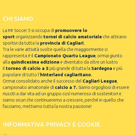
CHI SIAMO
La Mr Soccer 5 si occupa di
promuovere lo
sport
organizzando
tornei di calcio amatoriale
che attirano
sportivi da tutta la
provincia di Cagliari
.
Tra le varie attività svolte quella che maggiormente ci
rappresenta è il
Campionato Quartu League
, ormai giunto
alla
quindicesima edizione
e diventato da oltre un lustro
il
torneo di calcio a 5
più grande di tutta la
Sardegna
e più
popolare di tutto l’
hinterland cagliaritano
.
Ormai consolidato anche il successo del
Cagliari League
,
campionato amatoriale di
calcio a 7.
Siamo orgogliosi di essere
riusciti a dar vita ad un gruppo così numeroso di sostenitori e
siamo sicuri che continueremo a crescere, perché in quello che
facciamo, mettiamo tutta la nostra passione!
INFORMATIVA PRIVACY E COOKIE