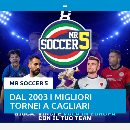
Skip
to
content
MR SOCCER 5
DAL 2003 I MIGLIORI
TORNEI A CAGLIARI