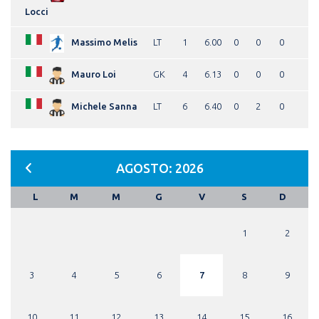
Locci
Massimo Melis
LT
1
6.00
0
0
0
Mauro Loi
GK
4
6.13
0
0
0
Michele Sanna
LT
6
6.40
0
2
0
AGOSTO: 2026
L
M
M
G
V
S
D
1
2
3
4
5
6
7
8
9
10
11
12
13
14
15
16