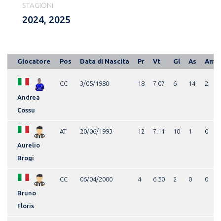
STAGIONI
2024, 2025
Giocatore
Pos
Data di Nascita
Pr
Vt
Gl
As
Am
CC
3/05/1980
18
7.07
6
14
2
Andrea
Cossu
AT
20/06/1993
12
7.11
10
1
0
Aurelio
Brogi
CC
06/04/2000
4
6.50
2
0
0
Bruno
Floris