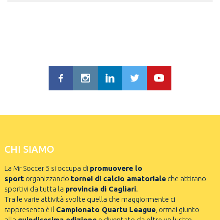
CHI SIAMO
La Mr Soccer 5 si occupa di
promuovere lo
sport
organizzando
tornei di calcio amatoriale
che attirano
sportivi da tutta la
provincia di Cagliari
.
Tra le varie attività svolte quella che maggiormente ci
rappresenta è il
Campionato Quartu League
, ormai giunto
alla
quindicesima edizione
e diventato da oltre un lustro