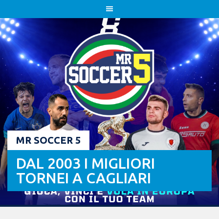
Skip
to
content
MR SOCCER 5
DAL 2003 I MIGLIORI
TORNEI A CAGLIARI