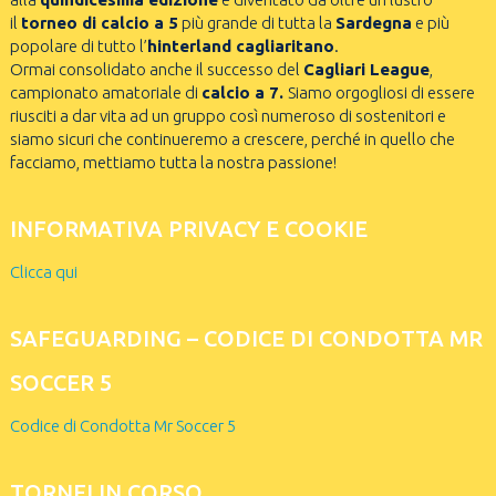
il
torneo di calcio a 5
più grande di tutta la
Sardegna
e più
popolare di tutto l’
hinterland cagliaritano
.
Ormai consolidato anche il successo del
Cagliari League
,
campionato amatoriale di
calcio a 7.
Siamo orgogliosi di essere
riusciti a dar vita ad un gruppo così numeroso di sostenitori e
siamo sicuri che continueremo a crescere, perché in quello che
facciamo, mettiamo tutta la nostra passione!
INFORMATIVA PRIVACY E COOKIE
Clicca qui
SAFEGUARDING – CODICE DI CONDOTTA MR
SOCCER 5
Codice di Condotta Mr Soccer 5
TORNEI IN CORSO