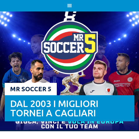
Skip
to
content
MR SOCCER 5
DAL 2003 I MIGLIORI
TORNEI A CAGLIARI