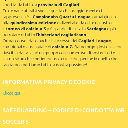
sportivi da tutta la
provincia di Cagliari
.
Tra le varie attività svolte quella che maggiormente ci
rappresenta è il
Campionato Quartu League
, ormai giunto
alla
quindicesima edizione
e diventato da oltre un lustro
il
torneo di calcio a 5
più grande di tutta la
Sardegna
e più
popolare di tutto l’
hinterland cagliaritano
.
Ormai consolidato anche il successo del
Cagliari League
,
campionato amatoriale di
calcio a 7.
Siamo orgogliosi di essere
riusciti a dar vita ad un gruppo così numeroso di sostenitori e
siamo sicuri che continueremo a crescere, perché in quello che
facciamo, mettiamo tutta la nostra passione!
INFORMATIVA PRIVACY E COOKIE
Clicca qui
SAFEGUARDING – CODICE DI CONDOTTA MR
SOCCER 5