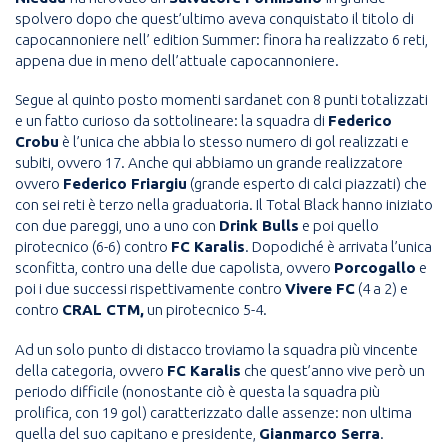
spolvero dopo che quest’ultimo aveva conquistato il titolo di
capocannoniere nell’ edition Summer: finora ha realizzato 6 reti,
appena due in meno dell’attuale capocannoniere.
Segue al quinto posto momenti sardanet con 8 punti totalizzati
e un fatto curioso da sottolineare: la squadra di
Federico
Crobu
è l’unica che abbia lo stesso numero di gol realizzati e
subiti, ovvero 17. Anche qui abbiamo un grande realizzatore
ovvero
Federico Friargiu
(grande esperto di calci piazzati) che
con sei reti è terzo nella graduatoria. Il Total Black hanno iniziato
con due pareggi, uno a uno con
Drink Bulls
e poi quello
pirotecnico (6-6) contro
FC Karalis
. Dopodiché è arrivata l’unica
sconfitta, contro una delle due capolista, ovvero
Porcogallo
e
poi i due successi rispettivamente contro
Vivere FC
(4 a 2) e
contro
CRAL CTM,
un pirotecnico 5-4.
Ad un solo punto di distacco troviamo la squadra più vincente
della categoria, ovvero
FC Karalis
che quest’anno vive però un
periodo difficile (nonostante ciò è questa la squadra più
prolifica, con 19 gol) caratterizzato dalle assenze: non ultima
quella del suo capitano e presidente,
Gianmarco Serra
.