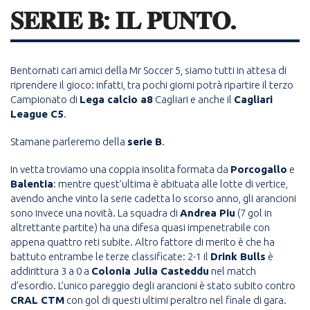
𝐒𝐄𝐑𝐈𝐄 𝐁: 𝐈𝐋 𝐏𝐔𝐍𝐓𝐎.
Bentornati cari amici della Mr Soccer 5, siamo tutti in attesa di
riprendere il gioco: infatti, tra pochi giorni potrà ripartire il terzo
Campionato di
Lega calcio a8
Cagliari e anche il
Cagliari
League C5
.
Stamane parleremo della
serie B
.
In vetta troviamo una coppia insolita formata da
Porcogallo
e
Balentia
: mentre quest’ultima è abituata alle lotte di vertice,
avendo anche vinto la serie cadetta lo scorso anno, gli arancioni
sono invece una novità. La squadra di
Andrea Piu
(7 gol in
altrettante partite) ha una difesa quasi impenetrabile con
appena quattro reti subite. Altro fattore di merito è che ha
battuto entrambe le terze classificate: 2-1 il
Drink Bulls
è
addirittura 3 a 0 a
Colonia Julia Casteddu
nel match
d’esordio. L’unico pareggio degli arancioni è stato subito contro
CRAL CTM
con gol di questi ultimi peraltro nel finale di gara.