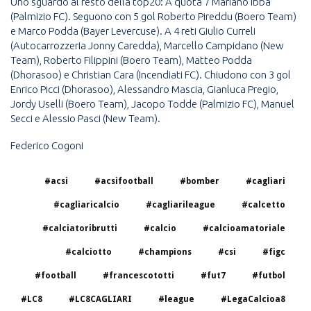
Uno sguardo al resto della top20: A quota 7 Mariano Ibba
(Palmizio FC). Seguono con 5 gol Roberto Pireddu (Boero Team)
e Marco Podda (Bayer Levercuse). A 4 reti Giulio Curreli
(Autocarrozzeria Jonny Caredda), Marcello Campidano (New
Team), Roberto Filippini (Boero Team), Matteo Podda
(Dhorasoo) e Christian Cara (Incendiati FC). Chiudono con 3 gol
Enrico Picci (Dhorasoo), Alessandro Mascia, Gianluca Pregio,
Jordy Uselli (Boero Team), Jacopo Todde (Palmizio FC), Manuel
Secci e Alessio Pasci (New Team).
Federico Cogoni
#acsi
#acsifootball
#bomber
#cagliari
#cagliaricalcio
#cagliarileague
#calcetto
#calciatoribrutti
#calcio
#calcioamatoriale
#calciotto
#champions
#csi
#figc
#football
#francescototti
#fut7
#futbol
#LC8
#LC8CAGLIARI
#league
#LegaCalcioa8