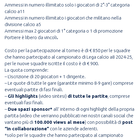
Ammessi in numero illimitato solo i giocatori di 2°-3° categoria
calcio a11
Ammessi in numero illimitato i giocatori che militano nella
divisione calcio a5
Ammessi max 2 giocatori di 1° categoria o 1 di promozione
Portiere è libero da vincoli
.
Costo per la partecipazione al torneo è di € 850 per le squadre
che hanno partecipato al campionato di Lega calcio a8 2024-25,
per le nuove squadre iscritte il costo è di € 900.
La quota comprende:
– L’iscrizione di 20 giocatori + 1 dirigente.
– Le quote di tutte le gare (garantite minimo 8-9 gare) comprese
eventuali partite di fasi finali.
–
Gli highlights
(video sintesi)
di tutte le partite
, comprese
eventuali fasi finali.
–
Due spazi sponsor*
all’ interno di ogni highlight della propria
partita (video che verranno pubblicati nei nostri canali social che
vantano più di
100.000 views al mese
) con possibilità di
post
“in collaborazione”
con le aziende aderenti.
*solo per le squadre che hanno partecipato al campionato