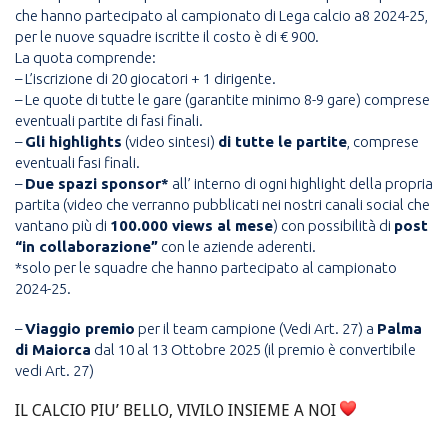
che hanno partecipato al campionato di Lega calcio a8 2024-25,
per le nuove squadre iscritte il costo è di € 900.
La quota comprende:
– L’iscrizione di 20 giocatori + 1 dirigente.
– Le quote di tutte le gare (garantite minimo 8-9 gare) comprese
eventuali partite di fasi finali.
–
Gli highlights
(video sintesi)
di tutte le partite
, comprese
eventuali fasi finali.
–
Due spazi sponsor*
all’ interno di ogni highlight della propria
partita (video che verranno pubblicati nei nostri canali social che
vantano più di
100.000 views al mese
) con possibilità di
post
“in collaborazione”
con le aziende aderenti.
*solo per le squadre che hanno partecipato al campionato
2024-25.
–
Viaggio premio
per il team campione (Vedi Art. 27) a
Palma
di Maiorca
dal 10 al 13 Ottobre 2025 (il premio è convertibile
vedi Art. 27)
IL CALCIO PIU’ BELLO, VIVILO INSIEME A NOI