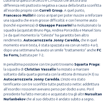
L’ultima di questo terzetto è C5 Futbol che ancora una
differenza reti piuttosto negativa a causa della brutta sconfitta
all’esordio proprio con
Curreli Group
. A quel punto,
Francesco Mulliri
è corso ai ripari per poter riuscire a rinforzare
una squadra che era in grosse difficoltà: e con l’enorme aiuto
(nonché esperienza) di
Giuseppe Passerini
ha rivoluzionato la
squadra (acquistati Bruno Piga, Andrea Porceddu e Manuel Soru
) e da quel momento la “Celeste” ha garantito ben altro
rendimento.
Autocarrozzeria Jonny Caredda,
che in quel
momento era in testa, è stata spazzata via con un netto 4 a 0,
dopo una settimana ha avuto un simile “trattamento” anche
FC
Su Forru,
battuta per 7-2.
In penultima posizione con tre punti troviamo
Squarta Praga:
la squadra di
Christian Vassallo
ha iniziato a marciare
soltanto dalla quarta giornata con la vittoria di misura (4-3) su
Autocarrozzeria Jonny Caredda.
L’inizio era stato
terrificante con tre sconfitte tutte piuttosto nette: addirittura
all’esordio i rossoneri avevano perso per dodici a uno. Poi il
presidente ha fatto mercato e acquistato tra gli altri
Nursultan
Nurlanbekov
che al suo debutto è andato subito a segno.