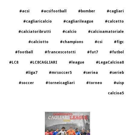
#acsi
#acsifootball
#bomber
#cagliari
#cagliaricalcio
#cagliarileague
#calcetto
#calciatoribrutti
#calcio
#calcioamatoriale
#calciotto
#champions
#csi
#figc
#football
#francescototti
#fut7
#futbol
#LC8
#LC8CAGLIARI
#league
#LegaCalcioa8
#liga7
#mrsoccer5
#seriea
#serieb
#soccer
#torneicagliari
#torneo
#uisp
calcioa5