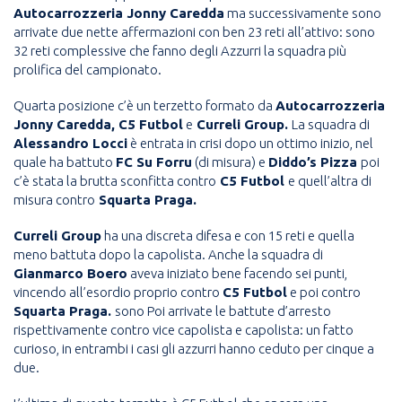
Autocarrozzeria Jonny Caredda
ma successivamente sono
arrivate due nette affermazioni con ben 23 reti all’attivo: sono
32 reti complessive che fanno degli Azzurri la squadra più
prolifica del campionato.
Quarta posizione c’è un terzetto formato da
Autocarrozzeria
Jonny Caredda, C5 Futbol
e
Curreli Group.
La squadra di
Alessandro Locci
è entrata in crisi dopo un ottimo inizio, nel
quale ha battuto
FC Su Forru
(di misura) e
Diddo’s Pizza
poi
c’è stata la brutta sconfitta contro
C5 Futbol
e quell’altra di
misura contro
Squarta Praga.
Curreli Group
ha una discreta difesa e con 15 reti e quella
meno battuta dopo la capolista. Anche la squadra di
Gianmarco Boero
aveva iniziato bene facendo sei punti,
vincendo all’esordio proprio contro
C5 Futbol
e poi contro
Squarta Praga.
sono Poi arrivate le battute d’arresto
rispettivamente contro vice capolista e capolista: un fatto
curioso, in entrambi i casi gli azzurri hanno ceduto per cinque a
due.