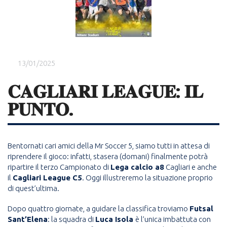
13/01/2025
𝐂𝐀𝐆𝐋𝐈𝐀𝐑𝐈 𝐋𝐄𝐀𝐆𝐔𝐄: 𝐈𝐋
𝐏𝐔𝐍𝐓𝐎.
Bentornati cari amici della Mr Soccer 5, siamo tutti in attesa di
riprendere il gioco: infatti, stasera (domani) finalmente potrà
ripartire il terzo Campionato di
Lega calcio a8
Cagliari e anche
il
Cagliari League C5
. Oggi illustreremo la situazione proprio
di quest’ultima.
Dopo quattro giornate, a guidare la classifica troviamo
Futsal
Sant’Elena
: la squadra di
Luca Isola
è l’unica imbattuta con