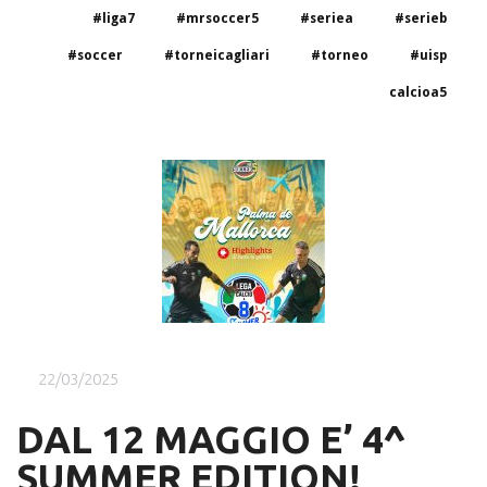
#liga7
#mrsoccer5
#seriea
#serieb
#soccer
#torneicagliari
#torneo
#uisp
calcioa5
22/03/2025
DAL 12 MAGGIO E’ 4^
SUMMER EDITION!