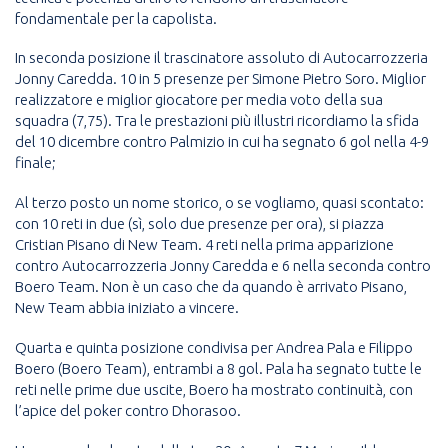
fondamentale per la capolista.
In seconda posizione il trascinatore assoluto di Autocarrozzeria
Jonny Caredda. 10 in 5 presenze per Simone Pietro Soro. Miglior
realizzatore e miglior giocatore per media voto della sua
squadra (7,75). Tra le prestazioni più illustri ricordiamo la sfida
del 10 dicembre contro Palmizio in cui ha segnato 6 gol nella 4-9
finale;
Al terzo posto un nome storico, o se vogliamo, quasi scontato:
con 10 reti in due (sì, solo due presenze per ora), si piazza
Cristian Pisano di New Team. 4 reti nella prima apparizione
contro Autocarrozzeria Jonny Caredda e 6 nella seconda contro
Boero Team. Non è un caso che da quando è arrivato Pisano,
New Team abbia iniziato a vincere.
Quarta e quinta posizione condivisa per Andrea Pala e Filippo
Boero (Boero Team), entrambi a 8 gol. Pala ha segnato tutte le
reti nelle prime due uscite, Boero ha mostrato continuità, con
l’apice del poker contro Dhorasoo.