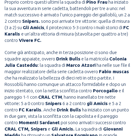
Proprio contro questi ultimi la squadra di
Pino Frau
ha iniziato
la sua avventura in serie cadetta, battendoli per tre a uno: nel
match successivo è arrivato l’unico pareggio dei gialloblù, un 2 a
2 contro
Snipers.
sono poi arrivate tre vittorie: quella di misura
(3 a 2) su
Gli Amicis
, il pirotecnico 5-3 contro i rivali storici di
FC
Karalis
e un’altra vittoria di misura (stavolta per quattro a tre)
contro
Vivere FC.
Come già anticipato, anche in terza posizione ci sono due
squadre appaiate, ovvero
Drink Bulls
e la matricola
Colonia
Julia Casteddu
: la squadra di
Marco Atzori
ha nelle sue file il
maggior realizzatore della serie cadetta ovvero
Fabio muscas
che ha realizzato la bellezza di dieci reti in otto partite. I
Rossoblù hanno comunque un attacco formidabile e dopo un
inizio stentato, con la netta sconfitta contro
Porcogallo
e il
pareggio 1-1 con
CRAL CTM
, hanno inanellato tre nette
vittorie: 5 a 0 contro
Snipers
6 a 2 contro
gli Amicis
e 5 a 2
contro
FC Karalis
. Anche
Drink Bulls
ha iniziato con un punto
in due gare, vista la sconfitta con la capolista e il pareggio
contro
Momenti Sardanet
poi sono arrivati i successi contro
CRAL CTM, Snipers
e
Gli Amicis.
La squadra di
Giovanni
Nieddu
ha ritrovato un
Salvatore Formisano
in grande