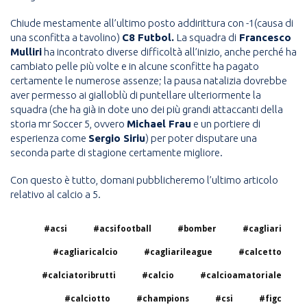
Chiude mestamente all’ultimo posto addirittura con -1(causa di
una sconfitta a tavolino)
C8 Futbol.
La squadra di
Francesco
Mulliri
ha incontrato diverse difficoltà all’inizio, anche perché ha
cambiato pelle più volte e in alcune sconfitte ha pagato
certamente le numerose assenze; la pausa natalizia dovrebbe
aver permesso ai gialloblù di puntellare ulteriormente la
squadra (che ha già in dote uno dei più grandi attaccanti della
storia mr Soccer 5, ovvero
Michael Frau
e un portiere di
esperienza come
Sergio Siriu
) per poter disputare una
seconda parte di stagione certamente migliore.
Con questo è tutto, domani pubblicheremo l’ultimo articolo
relativo al calcio a 5.
#acsi
#acsifootball
#bomber
#cagliari
#cagliaricalcio
#cagliarileague
#calcetto
#calciatoribrutti
#calcio
#calcioamatoriale
#calciotto
#champions
#csi
#figc