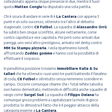
collezionato appena cinque presenze in due, mentre il fuori
quota
Matteo Congiu
ha disputato una sola partita.
Chi è sicura di andare in serie B è
La Cantera
con appena 5
punti e un solo successo, ottenuto tra l’altro al debutto
stagionale, contro
C8 Futbol
. La squadra di
Alessandro Orrù
ha subito ben cinque sconfitte, alcune nettamente, come
contro capolista e vice capolista. Poi però sono arrivati due
pareggi, uno senz’altro prestigioso, arrivato nel derby contro
MM Su Stampu pizzeria
. I viola ripartiranno lunedì,
affrontando
Zuddas gomme
e hanno così la possibilità di
effettuare il sorpasso.
In penultima posizione troviamo
immobiliare Italia & Su
talleri
che ha ottenuto i suoi unici tre punti battendo il fanalino
di coda,
C8 Futbol
e oltretutto senza nemmeno scendere in
campo. Occorre comunque chiarire che i Total White talvolta
non hanno demeritato, mettendo in difficoltà anche squadre di
rango come
Surgel Sud
. La squadra di
Filippo Deiana
ha
comunque grossi problemi a capitalizzare la mole di gioco
prodotta: lo dimostra il fatto che è il peggior attacco della
categoria insieme a
La Cantera
.