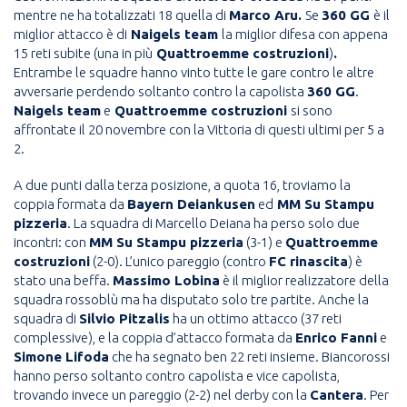
mentre ne ha totalizzati 18 quella di
Marco Aru.
Se
360 GG
è il
miglior attacco è di
Naigels team
la miglior difesa con appena
15 reti subite (una in più
Quattroemme costruzioni
)
.
Entrambe le squadre hanno vinto tutte le gare contro le altre
avversarie perdendo soltanto contro la capolista
360 GG
.
Naigels team
e
Quattroemme costruzioni
si sono
affrontate il 20 novembre con la Vittoria di questi ultimi per 5 a
2.
A due punti dalla terza posizione, a quota 16, troviamo la
coppia formata da
Bayern Deiankusen
ed
MM Su Stampu
pizzeria
. La squadra di Marcello Deiana ha perso solo due
incontri: con
MM Su Stampu pizzeria
(3-1) e
Quattroemme
costruzioni
(2-0). L’unico pareggio (contro
FC rinascita
) è
stato una beffa.
Massimo Lobina
è il miglior realizzatore della
squadra rossoblù ma ha disputato solo tre partite. Anche la
squadra di
Silvio Pitzalis
ha un ottimo attacco (37 reti
complessive), e la coppia d’attacco formata da
Enrico Fanni
e
Simone Lifoda
che ha segnato ben 22 reti insieme. Biancorossi
hanno perso soltanto contro capolista e vice capolista,
trovando invece un pareggio (2-2) nel derby con la
Cantera
. Per