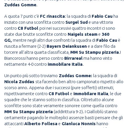
Zuddas Gomme
.
A quota 7 punti c’è
FC rinascita
: la squadra di
Fabio Cau
ha
iniziato con una sconfitta contro
Surgel Sud
e una vittoria
contro
C8 Futbol
poi nei successivi quattro incontri ci sono
state due brutte sconfitte contro
Naigels steam
e
360
GG,
mentre negli altri due confronti la squadra di
Fabio Cau
è
riuscita a fermare (2-2)
Bayern Deiankusen
e a dare filo da
torcere all’altra quarta classificata,
MM Su Stampu pizzeria
.I
Biancorossi hanno perso contro
Birrareal
ma hanno vinto
nettamente 4-0 contro
immobilare Italia
.
Un punto più sotto troviamo
Zuddas Gomme:
la squadra di
Nicola Zuddas
sta facendo ben altro campionato rispetto allo
scorso anno. Appena due i successi (pure sofferti) ottenuti,
rispettivamente contro
C8 Futbol
e
immobilare Italia
, le due
squadre che le stanno sotto in classifica. Oltretutto alcune
sconfitte sono state veramente sonoree come quella contro
MM Su Stampu pizzeria
(addirittura 9-2). I Gialloblù stanno
certamente pagando le molteplici assenze basti pensare che gli
attaccanti
Alberto Follesa
e
Gianluca Nonnis
hanno