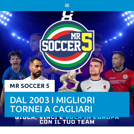
Skip
to
content
MR SOCCER 5
DAL 2003 I MIGLIORI
TORNEI A CAGLIARI