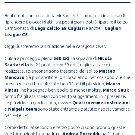
Bentornati cari amici della Mr Soccer 5, siamo tutti in attesa di
riprendere il gioco: infatti, tra pochi giorni potrà ripartire il terzo
Campionato di
Lega calcio a8 Cagliari
e anche il
Cagliari
League C5
.
Oggi illustreremo la situazione nella categoria Over.
Guida a punteggio pieno
360 GG
: la squadra di
Nicola
Scarlatella
ha 24 punti e ben 59 reti (miglior attacco)
realizzate. I bianconeri sono trascinati dal solito
Matteo
Mancosu
già plurivincitore lo scorso anno: per ora sono 7 le sue
presenze in cui ha realizzato ben 32 reti (il più vicino,
Mauro
Pintus
, ne ha segnati ben dodici di meno) inoltre,
Marco Sau
è
primo fra gli assist Man con ben 15 suggerimenti in 7 presenze.
Le più vicine in graduatoria, ovvero
Quattroemme costruzioni
e
Naigels team
sono state entrambe battute: rispettivamente
per 7-4 e 5-4.
Come detto, al secondo e terzo posto ci sono proprio queste
due formazioni: la squadra di
Andrea Porceddu
ha 21 punti