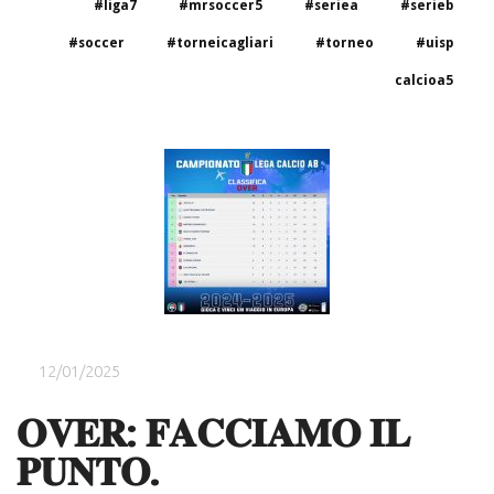
#liga7
#mrsoccer5
#seriea
#serieb
#soccer
#torneicagliari
#torneo
#uisp
calcioa5
12/01/2025
𝐎𝐕𝐄𝐑: 𝐅𝐀𝐂𝐂𝐈𝐀𝐌𝐎 𝐈𝐋
𝐏𝐔𝐍𝐓𝐎.