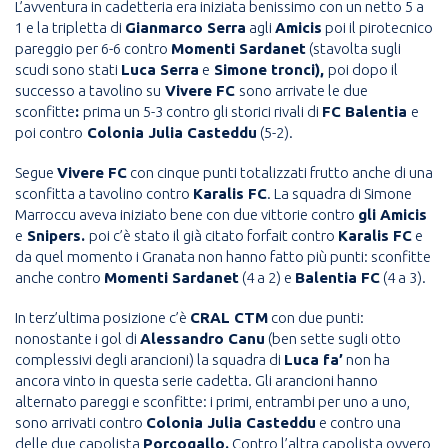
L’avventura in cadetteria era iniziata benissimo con un netto 5 a
1 e la tripletta di
Gianmarco Serra
agli
Amicis
poi il pirotecnico
pareggio per 6-6 contro
Momenti Sardanet
(stavolta sugli
scudi sono stati
Luca Serra
e
Simone tronci),
poi dopo il
successo a tavolino su
Vivere FC
sono arrivate le due
sconfitte
:
prima un 5-3 contro gli storici rivali di
FC Balentia
e
poi contro
Colonia Julia Casteddu
(5-2).
Segue
Vivere FC
con cinque punti totalizzati frutto anche di una
sconfitta a tavolino contro
Karalis FC
. La squadra di Simone
Marroccu aveva iniziato bene con due vittorie contro
gli Amicis
e
Snipers.
poi c’è stato il già citato forfait contro
Karalis FC
e
da quel momento i Granata non hanno fatto più punti: sconfitte
anche contro
Momenti Sardanet
(4 a 2) e
Balentia FC
(4 a 3).
In terz’ultima posizione c’è
CRAL CTM
con due punti:
nonostante i gol di
Alessandro Canu
(ben sette sugli otto
complessivi degli arancioni) la squadra di
Luca fa’
non ha
ancora vinto in questa serie cadetta. Gli arancioni hanno
alternato pareggi e sconfitte: i primi, entrambi per uno a uno,
sono arrivati contro
Colonia Julia Casteddu
e contro una
delle due capolista
Porcogallo.
Contro l’altra capolista ovvero