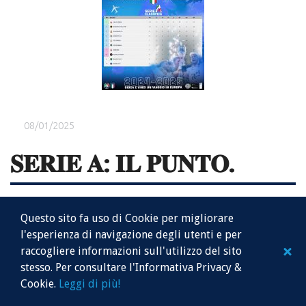
08/01/2025
𝐒𝐄𝐑𝐈𝐄 𝐀: 𝐈𝐋 𝐏𝐔𝐍𝐓𝐎.
Bentornati cari amici della Mr Soccer 5, siamo tutti in attesa di
Questo sito fa uso di Cookie per migliorare
riprendere il gioco: infatti, tra pochi giorni potrà ripartire il terzo
l'esperienza di navigazione degli utenti e per
Campionato
di Lega calcio a8 Cagliari
e anche il
Cagliari
raccogliere informazioni sull'utilizzo del sito
League C5
.
stesso. Per consultare l'Informativa Privacy &
Oggi illustreremo la situazione nella massima serie.
Cookie.
Leggi di più!