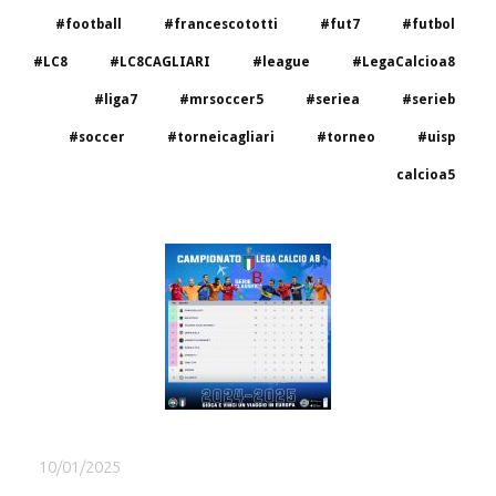
#football
#francescototti
#fut7
#futbol
#LC8
#LC8CAGLIARI
#league
#LegaCalcioa8
#liga7
#mrsoccer5
#seriea
#serieb
#soccer
#torneicagliari
#torneo
#uisp
calcioa5
10/01/2025