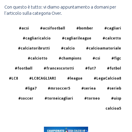
Con questo è tutto: vi diamo appuntamento a domani per
l’articolo sulla categoria Over.
#acsi
#acsifootball
#bomber
#cagliari
#cagliaricalcio
#cagliarileague
#calcetto
#calciatoribrutti
#calcio
#calcioamatoriale
#calciotto
#champions
#csi
#figc
#football
#francescototti
#fut7
#futbol
#LC8
#LC8CAGLIARI
#league
#LegaCalcioa8
#liga7
#mrsoccer5
#seriea
#serieb
#soccer
#torneicagliari
#torneo
#uisp
calcioa5