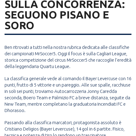
SULLA CONCORRENZA:
SEGUONO PISANO E
SORO
Ben ritrovati a tutti nella nostra rubrica dedicata alle classifiche
dei campionati MrSoccer5. Oggi il focus è sulla Cagliari League,
storica competizione del circus MrSoccer5 che raccoglie l’eredità
della leggendaria Quartu League.
La classifica generale vede al comando il Bayer Levercuse con 16
punti, frutto di 5 vittorie e un pareggio. Alle sue spalle, racchiuse
in soli sei punti, troviamo Autocarrozzeria Jonny Caredda
seconda, Boero Team e Palmizio FC a breve distanza, seguite da
New Team, mentre completano la graduatoria Incendiati FC e
Dhorasoo.
Passando alla classifica marcatori, protagonista assoluto è
Cristiano Deligios (Bayer Levercuse), 14 gol in 6 partite. Fisico,
tecnica e potenza di tiro lo rendono un trascinatore