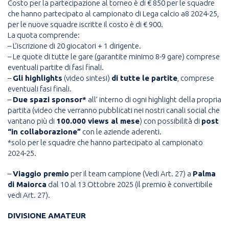
Costo per la partecipazione al torneo è di € 850 per le squadre
che hanno partecipato al campionato di Lega calcio a8 2024-25,
per le nuove squadre iscritte il costo è di € 900.
La quota comprende:
– L’iscrizione di 20 giocatori + 1 dirigente.
– Le quote di tutte le gare (garantite minimo 8-9 gare) comprese
eventuali partite di fasi finali.
–
Gli highlights
(video sintesi)
di tutte le partite
, comprese
eventuali fasi finali.
–
Due spazi sponsor*
all’ interno di ogni highlight della propria
partita (video che verranno pubblicati nei nostri canali social che
vantano più di
100.000 views al mese
) con possibilità di
post
“in collaborazione”
con le aziende aderenti.
*solo per le squadre che hanno partecipato al campionato
2024-25.
–
Viaggio premio
per il team campione (Vedi Art. 27) a
Palma
di Maiorca
dal 10 al 13 Ottobre 2025 (il premio è convertibile
vedi Art. 27).
DIVISIONE AMATEUR