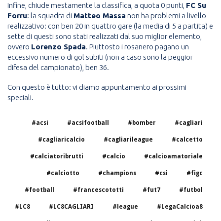
Infine, chiude mestamente la classifica, a quota 0 punti,
FC Su
Forru
: la squadra di
Matteo Massa
non ha problemi a livello
realizzativo: con ben 20 in quattro gare (la media di 5 a partita) e
sette di questi sono stati realizzati dal suo miglior elemento,
ovvero
Lorenzo Spada
. Piuttosto i rosanero pagano un
eccessivo numero di gol subiti (non a caso sono la peggior
difesa del campionato), ben 36.
Con questo è tutto: vi diamo appuntamento ai prossimi
speciali.
#acsi
#acsifootball
#bomber
#cagliari
#cagliaricalcio
#cagliarileague
#calcetto
#calciatoribrutti
#calcio
#calcioamatoriale
#calciotto
#champions
#csi
#figc
#football
#francescototti
#fut7
#futbol
#LC8
#LC8CAGLIARI
#league
#LegaCalcioa8