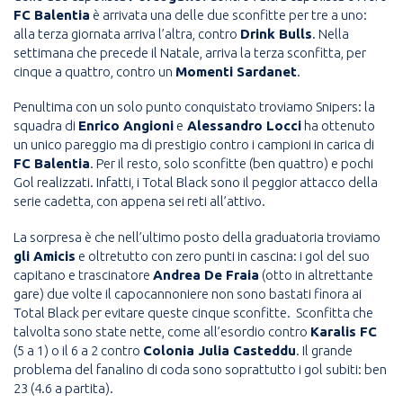
FC Balentia
è arrivata una delle due sconfitte per tre a uno:
alla terza giornata arriva l’altra, contro
Drink Bulls
. Nella
settimana che precede il Natale, arriva la terza sconfitta, per
cinque a quattro, contro un
Momenti Sardanet
.
Penultima con un solo punto conquistato troviamo Snipers: la
squadra di
Enrico Angioni
e
Alessandro Locci
ha ottenuto
un unico pareggio ma di prestigio contro i campioni in carica di
FC Balentia
. Per il resto, solo sconfitte (ben quattro) e pochi
Gol realizzati. Infatti, i Total Black sono il peggior attacco della
serie cadetta, con appena sei reti all’attivo.
La sorpresa è che nell’ultimo posto della graduatoria troviamo
gli Amicis
e oltretutto con zero punti in cascina: i gol del suo
capitano e trascinatore
Andrea De Fraia
(otto in altrettante
gare) due volte il capocannoniere non sono bastati finora ai
Total Black per evitare queste cinque sconfitte. Sconfitta che
talvolta sono state nette, come all’esordio contro
Karalis FC
(5 a 1) o il 6 a 2 contro
Colonia Julia Casteddu
. Il grande
problema del fanalino di coda sono soprattutto i gol subiti: ben
23 (4.6 a partita).