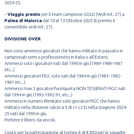
2024-25.
–
Viaggio premio
per il team campione GOLD (Vedi Art. 27) a
Palma di Maiorca
dal 10 al 13 Ottobre 2025 (il premio è
convertibile vedi Art. 27).
DIVISIONE OVER
Non sono ammessi giocatori che hanno militato in passato in
campionati semi o professionstici in Italia o all’Estero.
Ammessi solo i giocatori nati dal 1990 in giù (1989-1988-1987
etc..)
Ammessi giocatori FIGC solo nati dal 1984 in giù (1983- 1982-
1981 etc..)
Ammessi max 2 giocatori fuoriquota NON TESSERATI FIGC nati
dal 1994 in giù (1993-1992-91, etc..)
Ammessi in numero illimitato solo giocatori FIGC che hanno
militato nella divisione calcio a 5 di c1-c2-D nella stagione 2024-
25 nati dal 1990 in giù.
Portiere è libero da vincoli.
Costo per la partecipazione al torneo è di € 850 per le squadre