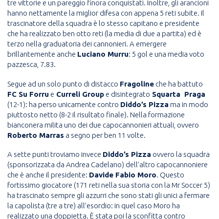
tre vittorie e un pareggio finora conquistati. Inoltre, gli arancioni
hanno nettamente la miglior difesa con appena 5 reti subite. Il
trascinatore della squadra è lo stesso capitano e presidente
che ha realizzato ben otto reti (la media di due a partita) ed è
terzo nella graduatoria dei cannonieri. A emergere
brillantemente anche
Luciano Murru
: 5 gol e una media voto
pazzesca, 7.83.
Segue ad un solo punto di distacco
Fragoline
che ha battuto
FC Su Forru
e
Curreli Group
e disintegrato
Squarta Praga
(12-1): ha perso unicamente contro
Diddo’s Pizza
ma in modo
piuttosto netto (8-2 il risultato finale). Nella formazione
bianconera milita uno dei due capocannonieri attuali, ovvero
Roberto Marras
a segno per ben 11 volte.
A sette punti troviamo invece
Diddo’s Pizza
ovvero la squadra
(sponsorizzata da Andrea Cadelano) dell’altro capocannoniere
che è anche il presidente:
Davide Fabio Moro
. Questo
fortissimo giocatore (171 reti nella sua storia con la Mr Soccer 5)
ha trascinato sempre gli azzurri che sono stati gli unici a fermare
la capolista (tre a tre) all’esordio: in quel caso Moro ha
realizzato una doppietta. È stata poi la sconfitta contro