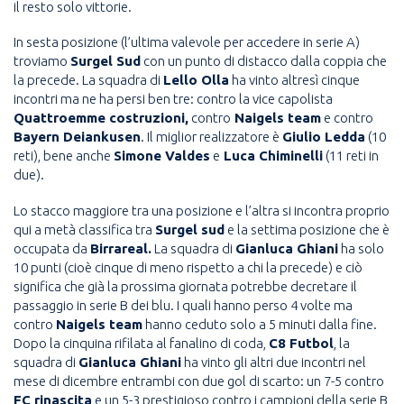
il resto solo vittorie.
In sesta posizione (l’ultima valevole per accedere in serie A)
troviamo
Surgel Sud
con un punto di distacco dalla coppia che
la precede. La squadra di
Lello Olla
ha vinto altresì cinque
incontri ma ne ha persi ben tre: contro la vice capolista
Quattroemme costruzioni,
contro
Naigels team
e contro
Bayern Deiankusen
. Il miglior realizzatore è
Giulio Ledda
(10
reti), bene anche
Simone Valdes
e
Luca Chiminelli
(11 reti in
due).
Lo stacco maggiore tra una posizione e l’altra si incontra proprio
qui a metà classifica tra
Surgel sud
e la settima posizione che è
occupata da
Birrareal.
La squadra di
Gianluca Ghiani
ha solo
10 punti (cioè cinque di meno rispetto a chi la precede) e ciò
significa che già la prossima giornata potrebbe decretare il
passaggio in serie B dei blu. I quali hanno perso 4 volte ma
contro
Naigels team
hanno ceduto solo a 5 minuti dalla fine.
Dopo la cinquina rifilata al fanalino di coda,
C8 Futbol
, la
squadra di
Gianluca Ghiani
ha vinto gli altri due incontri nel
mese di dicembre entrambi con due gol di scarto: un 7-5 contro
FC rinascita
e un 5-3 prestigioso contro i campioni della serie B,