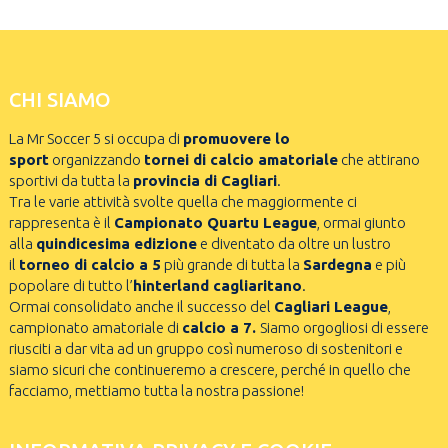
CHI SIAMO
La Mr Soccer 5 si occupa di
promuovere lo
sport
organizzando
tornei di calcio amatoriale
che attirano
sportivi da tutta la
provincia di Cagliari
.
Tra le varie attività svolte quella che maggiormente ci
rappresenta è il
Campionato Quartu League
, ormai giunto
alla
quindicesima edizione
e diventato da oltre un lustro
il
torneo di calcio a 5
più grande di tutta la
Sardegna
e più
popolare di tutto l’
hinterland cagliaritano
.
Ormai consolidato anche il successo del
Cagliari League
,
campionato amatoriale di
calcio a 7.
Siamo orgogliosi di essere
riusciti a dar vita ad un gruppo così numeroso di sostenitori e
siamo sicuri che continueremo a crescere, perché in quello che
facciamo, mettiamo tutta la nostra passione!