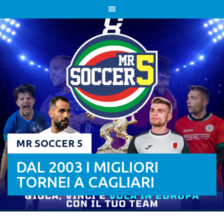
Skip
to
content
MR SOCCER 5
DAL 2003 I MIGLIORI
TORNEI A CAGLIARI