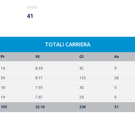
ANNI
41
TOTALI CARRIERA
Pr
Vt
Gl
As
14
8.39
42
9
54
8.17
135
28
18
7.93
30
5
19
7.67
29
9
105
32.16
236
51