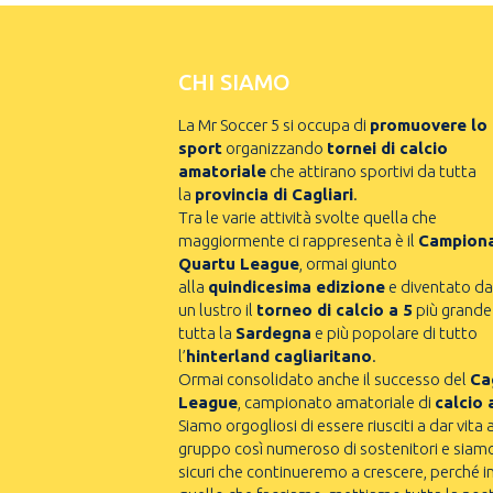
CHI SIAMO
La Mr Soccer 5 si occupa di
promuovere lo
sport
organizzando
tornei di calcio
amatoriale
che attirano sportivi da tutta
la
provincia di Cagliari
.
Tra le varie attività svolte quella che
maggiormente ci rappresenta è il
Campion
Quartu League
, ormai giunto
alla
quindicesima edizione
e diventato da
un lustro il
torneo di calcio a 5
più grande
tutta la
Sardegna
e più popolare di tutto
l’
hinterland cagliaritano
.
Ormai consolidato anche il successo del
Cag
League
, campionato amatoriale di
calcio 
Siamo orgogliosi di essere riusciti a dar vita 
gruppo così numeroso di sostenitori e siam
sicuri che continueremo a crescere, perché i