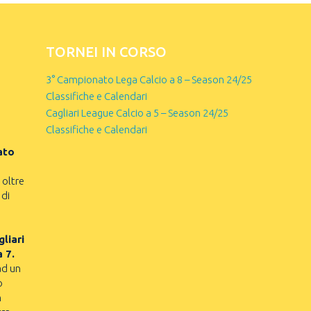
TORNEI IN CORSO
3° Campionato Lega Calcio a 8 – Season 24/25
Classifiche e Calendari
Cagliari League Calcio a 5 – Season 24/25
Classifiche e Calendari
ato
 oltre
 di
liari
a 7.
ad un
o
n