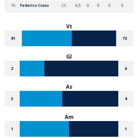
16
Federico Cossu
CC
6,5
0
0
0
0
Vt
81
72
Gl
2
6
As
3
4
Am
1
1