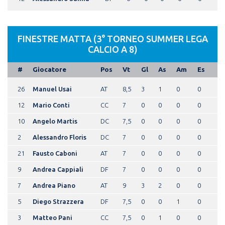
FINESTRE MATTA (3° TORNEO SUMMER LEGA
CALCIO A 8)
#
Giocatore
Pos
Vt
Gl
As
Am
Es
26
Manuel Usai
AT
8,5
3
1
0
0
12
Mario Conti
CC
7
0
0
0
0
10
Angelo Martis
DC
7,5
0
0
0
0
2
Alessandro Floris
DC
7
0
0
0
0
21
Fausto Caboni
AT
7
0
0
0
0
9
Andrea Cappiali
DF
7
0
0
0
0
7
Andrea Piano
AT
9
3
2
0
0
5
Diego Strazzera
DF
7,5
0
0
1
0
3
Matteo Pani
CC
7,5
0
1
0
0