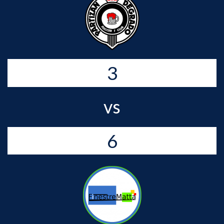
3
vs
6