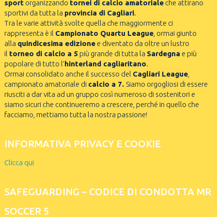
sport
organizzando
tornei di calcio amatoriale
che attirano
sportivi da tutta la
provincia di Cagliari
.
Tra le varie attività svolte quella che maggiormente ci
rappresenta è il
Campionato Quartu League
, ormai giunto
alla
quindicesima edizione
e diventato da oltre un lustro
il
torneo di calcio a 5
più grande di tutta la
Sardegna
e più
popolare di tutto l’
hinterland cagliaritano
.
Ormai consolidato anche il successo del
Cagliari League
,
campionato amatoriale di
calcio a 7.
Siamo orgogliosi di essere
riusciti a dar vita ad un gruppo così numeroso di sostenitori e
siamo sicuri che continueremo a crescere, perché in quello che
facciamo, mettiamo tutta la nostra passione!
INFORMATIVA PRIVACY E COOKIE
Clicca qui
SAFEGUARDING – CODICE DI CONDOTTA MR
SOCCER 5