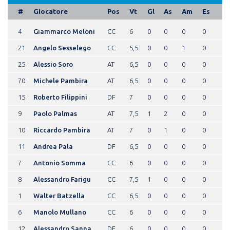
#
Giocatore
Pos
Vt
Gl
As
Am
Es
4
Giammarco Meloni
CC
6
0
0
0
0
21
Angelo Sesselego
CC
5,5
0
0
1
0
25
Alessio Soro
AT
6,5
0
0
0
0
70
Michele Pambira
AT
6,5
0
0
0
0
15
Roberto Filippini
DF
7
0
0
0
0
9
Paolo Palmas
AT
7,5
1
2
0
0
10
Riccardo Pambira
AT
7
0
1
0
0
11
Andrea Pala
DF
6,5
0
0
0
0
7
Antonio Somma
CC
6
0
0
0
0
8
Alessandro Farigu
CC
7,5
1
0
0
0
1
Walter Batzella
CC
6,5
0
0
0
0
6
Manolo Mullano
CC
6
0
0
0
0
12
Alessandro Sanna
DF
6
0
0
0
0