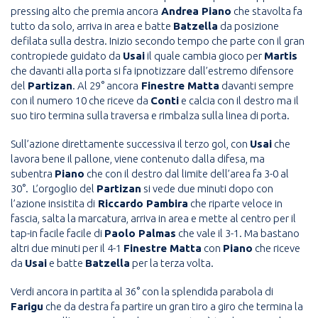
pressing alto che premia ancora
Andrea Piano
che stavolta fa
tutto da solo, arriva in area e batte
Batzella
da posizione
defilata sulla destra. Inizio secondo tempo che parte con il gran
contropiede guidato da
Usai
il quale cambia gioco per
Martis
che davanti alla porta si fa ipnotizzare dall’estremo difensore
del
Partizan
. Al 29° ancora
Finestre Matta
davanti sempre
con il numero 10 che riceve da
Conti
e calcia con il destro ma il
suo tiro termina sulla traversa e rimbalza sulla linea di porta.
Sull’azione direttamente successiva il terzo gol, con
Usai
che
lavora bene il pallone, viene contenuto dalla difesa, ma
subentra
Piano
che con il destro dal limite dell’area fa 3-0 al
30°. L’orgoglio del
Partizan
si vede due minuti dopo con
l’azione insistita di
Riccardo Pambira
che riparte veloce in
fascia, salta la marcatura, arriva in area e mette al centro per il
tap-in facile facile di
Paolo Palmas
che vale il 3-1. Ma bastano
altri due minuti per il 4-1
Finestre Matta
con
Piano
che riceve
da
Usai
e batte
Batzella
per la terza volta.
Verdi ancora in partita al 36° con la splendida parabola di
Farigu
che da destra fa partire un gran tiro a giro che termina la