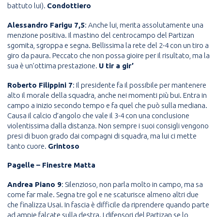
battuto lui).
Condottiero
Alessandro Farigu 7,5
: Anche lui, merita assolutamente una
menzione positiva. Il mastino del centrocampo del Partizan
sgomita, sgroppa e segna. Bellissima la rete del 2-4 con un tiro a
giro da paura. Peccato che non possa gioire per il risultato, ma la
sua è un’ottima prestazione.
U tir a gir’
Roberto Filippini 7
: Il presidente fa il possibile per mantenere
alto il morale della squadra, anche nei momenti più bui. Entra in
campo a inizio secondo tempo e fa quel che può sulla mediana.
Causa il calcio d’angolo che vale il 3-4 con una conclusione
violentissima dalla distanza. Non sempre i suoi consigli vengono
presi di buon grado dai compagni di squadra, ma lui ci mette
tanto cuore.
Grintoso
Pagelle – Finestre Matta
Andrea Piano 9
: Silenzioso, non parla molto in campo, ma sa
come far male. Segna tre gol e ne scaturisce almeno altri due
che finalizza Usai. In fascia è difficile da riprendere quando parte
ad ampie falcate sulla destra. I difensori del Partizan se lo