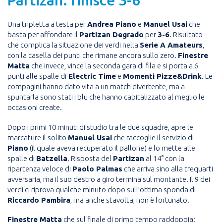
Una tripletta a testa per
Andrea Piano
e
Manuel Usai
che
basta per affondare il
Partizan Degrado
per
3-6
. Risultato
che complica la situazione dei verdi nella
Serie A Amateurs
,
con la casella dei punti che rimane ancora sullo zero.
Finestre
Matta
che invece, vince la seconda gara di fila e si porta a 6
punti alle spalle di
Electric Time
e
Momenti Pizze&Drink
. Le
compagini hanno dato vita a un match divertente, ma a
spuntarla sono stati i blu che hanno capitalizzato al meglio le
occasioni create.
Dopo i primi 10 minuti di studio tra le due squadre, apre le
marcature il solito
Manuel Usai
che raccoglie il servizio di
Piano
(il quale aveva recuperato il pallone) e lo mette alle
spalle di
Batzella
. Risposta del
Partizan
al 14° con la
ripartenza veloce di
Paolo Palmas
che arriva sino alla trequarti
avversaria, ma il suo destro a giro termina sul montante. Il 9 dei
verdi ci riprova qualche minuto dopo sull’ottima sponda di
Riccardo Pambira
, ma anche stavolta, non è fortunato.
Finestre Matta
che sul finale di primo tempo raddoppia: