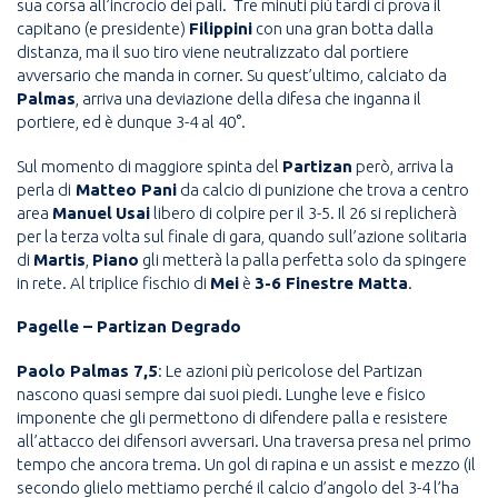
sua corsa all’incrocio dei pali. Tre minuti più tardi ci prova il
capitano (e presidente)
Filippini
con una gran botta dalla
distanza, ma il suo tiro viene neutralizzato dal portiere
avversario che manda in corner. Su quest’ultimo, calciato da
Palmas
, arriva una deviazione della difesa che inganna il
portiere, ed è dunque 3-4 al 40°.
Sul momento di maggiore spinta del
Partizan
però, arriva la
perla di
Matteo Pani
da calcio di punizione che trova a centro
area
Manuel
Usai
libero di colpire per il 3-5. Il 26 si replicherà
per la terza volta sul finale di gara, quando sull’azione solitaria
di
Martis
,
Piano
gli metterà la palla perfetta solo da spingere
in rete. Al triplice fischio di
Mei
è
3-6 Finestre Matta
.
Pagelle – Partizan Degrado
Paolo Palmas 7,5
: Le azioni più pericolose del Partizan
nascono quasi sempre dai suoi piedi. Lunghe leve e fisico
imponente che gli permettono di difendere palla e resistere
all’attacco dei difensori avversari. Una traversa presa nel primo
tempo che ancora trema. Un gol di rapina e un assist e mezzo (il
secondo glielo mettiamo perché il calcio d’angolo del 3-4 l’ha