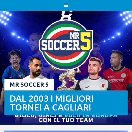
Skip
to
content
MR SOCCER 5
DAL 2003 I MIGLIORI
TORNEI A CAGLIARI