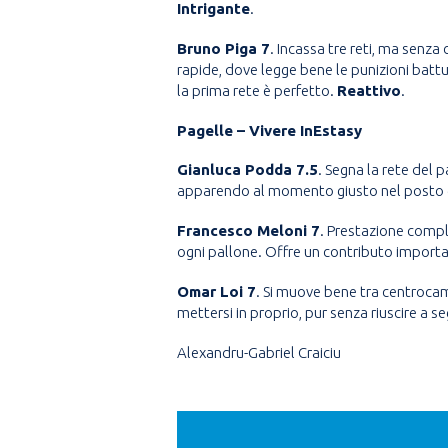
Intrigante
.
Bruno Piga 7
. Incassa tre reti, ma senza
rapide, dove legge bene le punizioni battut
la prima rete è perfetto.
Reattivo
.
Pagelle – Vivere InEstasy
Gianluca Podda 7.5
. Segna la rete del 
apparendo al momento giusto nel posto giu
Francesco Meloni 7
. Prestazione compl
ogni pallone. Offre un contributo important
Omar Loi 7
. Si muove bene tra centroca
mettersi in proprio, pur senza riuscire a 
Alexandru-Gabriel Craiciu