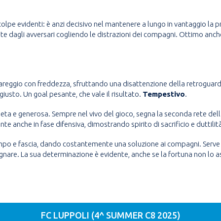
 colpe evidenti: è anzi decisivo nel mantenere a lungo in vantaggio la 
e dagli avversari cogliendo le distrazioni dei compagni. Ottimo anche co
pareggio con freddezza, sfruttando una disattenzione della retroguard
sto. Un goal pesante, che vale il risultato.
Tempestivo
.
eta e generosa. Sempre nel vivo del gioco, segna la seconda rete dell
e anche in fase difensiva, dimostrando spirito di sacrificio e duttilit
mpo e fascia, dando costantemente una soluzione ai compagni. Serve 
segnare. La sua determinazione è evidente, anche se la fortuna non lo 
FC LUPPOLI (4^ SUMMER C8 2025)