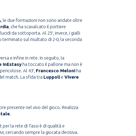
A
, le due formazioni non sono andate oltre
rdia
, che ha scavalcato il portiere
idi da sottoporta. Al 25′, invece, i gialli
 terminato sul risultato di 2-0, la seconda
versa e infine in rete. In seguito, la
e InEstasy
ha toccato il pallone ma non è
 pericolose. Al 43′,
Francesco Meloni
ha
del match. La sfida tra
Luppoli
e
Vivere
pre presente nel vivo del gioco. Realizza
tale
.
per la rete di Tassi è di qualità e
ivi, cercando sempre la giocata decisiva.