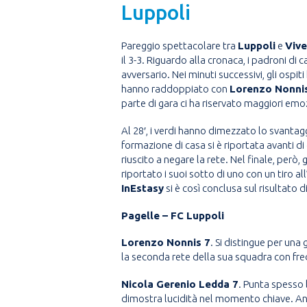
Luppoli
Pareggio spettacolare tra
Luppoli
e
Vive
il 3-3. Riguardo alla cronaca, i padroni di c
avversario. Nei minuti successivi, gli ospi
hanno raddoppiato con
Lorenzo Nonni
parte di gara ci ha riservato maggiori emoz
Al 28′, i verdi hanno dimezzato lo svantag
formazione di casa si è riportata avanti di
riuscito a negare la rete. Nel finale, però,
riportato i suoi sotto di uno con un tiro al
InEstasy
si è così conclusa sul risultato di
Pagelle – FC Luppoli
Lorenzo Nonnis 7
. Si distingue per un
la seconda rete della sua squadra con fred
Nicola Gerenio Ledda 7
. Punta spesso l
dimostra lucidità nel momento chiave. Anch