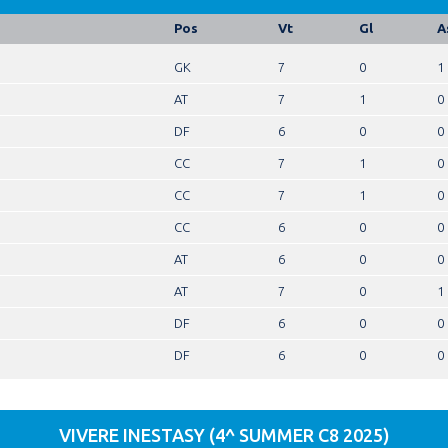
Pos
Vt
Gl
A
GK
7
0
1
AT
7
1
0
DF
6
0
0
CC
7
1
0
CC
7
1
0
CC
6
0
0
AT
6
0
0
AT
7
0
1
DF
6
0
0
DF
6
0
0
VIVERE INESTASY (4^ SUMMER C8 2025)