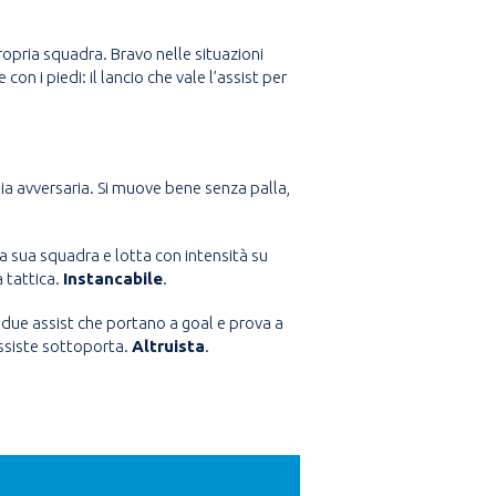
propria squadra. Bravo nelle situazioni
n i piedi: il lancio che vale l’assist per
ia avversaria. Si muove bene senza palla,
a sua squadra e lotta con intensità su
à tattica.
Instancabile
.
due assist che portano a goal e prova a
assiste sottoporta.
Altruista
.