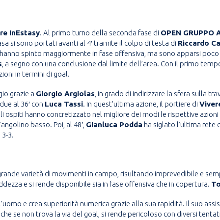
re InEstasy
. Al primo turno della seconda fase di
OPEN GRUPPO 
asa si sono portati avanti al 4′ tramite il colpo di testa di
Riccardo Ca
ti hanno spinto maggiormente in fase offensiva, ma sono apparsi poco luc
s
, a segno con una conclusione dal limite dell’area. Con il primo tempo
ioni in termini di goal.
gio grazie a
Giorgio Argiolas
, in grado di indirizzare la sfera sulla tra
 due al 36′ con
Luca Tassi
. In quest’ultima azione, il portiere di
Viver
 gli ospiti hanno concretizzato nel migliore dei modi le rispettive azioni
l’angolino basso. Poi, al 48′,
Gianluca Podda
ha siglato l’ultima rete 
 3-3.
a grande varietà di movimenti in campo, risultando imprevedibile e sem
dezza e si rende disponibile sia in fase offensiva che in copertura.
To
’uomo e crea superiorità numerica grazie alla sua rapidità. Il suo assist 
e se non trova la via del goal, si rende pericoloso con diversi tentat