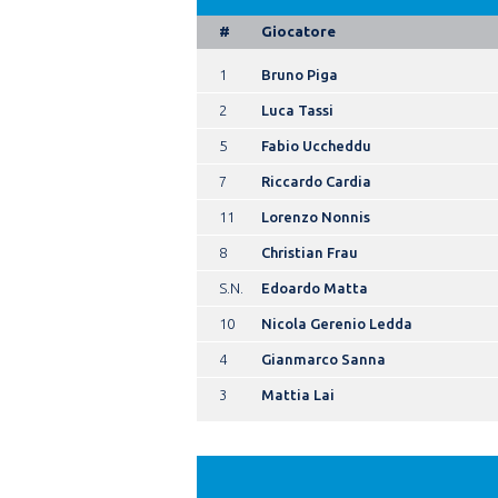
#
Giocatore
1
Bruno Piga
2
Luca Tassi
5
Fabio Uccheddu
7
Riccardo Cardia
11
Lorenzo Nonnis
8
Christian Frau
S.N.
Edoardo Matta
10
Nicola Gerenio Ledda
4
Gianmarco Sanna
3
Mattia Lai