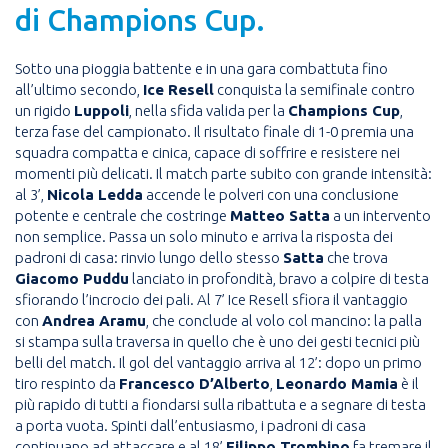
di Champions Cup.
Sotto una pioggia battente e in una gara combattuta fino
all’ultimo secondo,
Ice Resell
conquista la semifinale contro
un rigido
Luppoli
, nella sfida valida per la
Champions Cup
,
terza fase del campionato. Il risultato finale di 1-0 premia una
squadra compatta e cinica, capace di soffrire e resistere nei
momenti più delicati. Il match parte subito con grande intensità:
al 3’,
Nicola Ledda
accende le polveri con una conclusione
potente e centrale che costringe
Matteo Satta
a un intervento
non semplice. Passa un solo minuto e arriva la risposta dei
padroni di casa: rinvio lungo dello stesso
Satta
che trova
Giacomo Puddu
lanciato in profondità, bravo a colpire di testa
sfiorando l’incrocio dei pali. Al 7’ Ice Resell sfiora il vantaggio
con
Andrea Aramu
, che conclude al volo col mancino: la palla
si stampa sulla traversa in quello che è uno dei gesti tecnici più
belli del match. Il gol del vantaggio arriva al 12’: dopo un primo
tiro respinto da
Francesco D’Alberto
,
Leonardo Mamia
è il
più rapido di tutti a fiondarsi sulla ribattuta e a segnare di testa
a porta vuota. Spinti dall’entusiasmo, i padroni di casa
continuano ad attaccare e al 18’
Filippo Trombino
fa tremare il