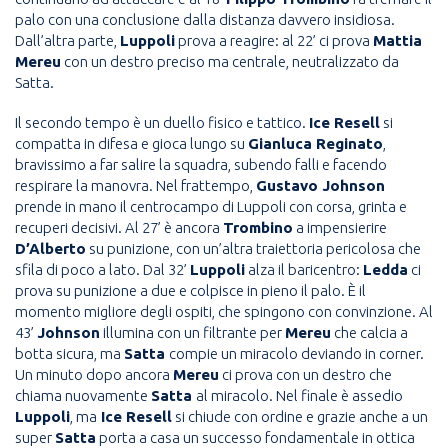
palo con una conclusione dalla distanza davvero insidiosa.
Dall’altra parte,
Luppoli
prova a reagire: al 22’ ci prova
Mattia
Mereu
con un destro preciso ma centrale, neutralizzato da
Satta.
Il secondo tempo è un duello fisico e tattico.
Ice Resell
si
compatta in difesa e gioca lungo su
Gianluca Reginato
,
bravissimo a far salire la squadra, subendo falli e facendo
respirare la manovra. Nel frattempo,
Gustavo Johnson
prende in mano il centrocampo di Luppoli con corsa, grinta e
recuperi decisivi. Al 27’ è ancora
Trombino
a impensierire
D’Alberto
su punizione, con un’altra traiettoria pericolosa che
sfila di poco a lato. Dal 32’
Luppoli
alza il baricentro:
Ledda
ci
prova su punizione a due e colpisce in pieno il palo. È il
momento migliore degli ospiti, che spingono con convinzione. Al
43’
Johnson
illumina con un filtrante per
Mereu
che calcia a
botta sicura, ma
Satta
compie un miracolo deviando in corner.
Un minuto dopo ancora
Mereu
ci prova con un destro che
chiama nuovamente
Satta
al miracolo. Nel finale è assedio
Luppoli
, ma
Ice Resell
si chiude con ordine e grazie anche a un
super
Satta
porta a casa un successo fondamentale in ottica