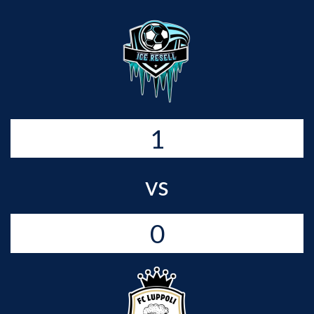
1
vs
0