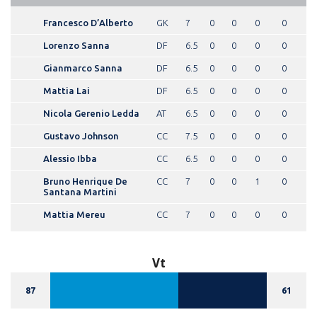
Francesco D’Alberto
GK
7
0
0
0
0
Lorenzo Sanna
DF
6.5
0
0
0
0
Gianmarco Sanna
DF
6.5
0
0
0
0
Mattia Lai
DF
6.5
0
0
0
0
Nicola Gerenio Ledda
AT
6.5
0
0
0
0
Gustavo Johnson
CC
7.5
0
0
0
0
Alessio Ibba
CC
6.5
0
0
0
0
Bruno Henrique De
CC
7
0
0
1
0
Santana Martini
Mattia Mereu
CC
7
0
0
0
0
Vt
87
61