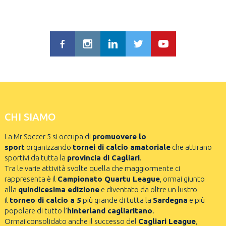
CHI SIAMO
La Mr Soccer 5 si occupa di
promuovere lo
sport
organizzando
tornei di calcio amatoriale
che attirano
sportivi da tutta la
provincia di Cagliari
.
Tra le varie attività svolte quella che maggiormente ci
rappresenta è il
Campionato Quartu League
, ormai giunto
alla
quindicesima edizione
e diventato da oltre un lustro
il
torneo di calcio a 5
più grande di tutta la
Sardegna
e più
popolare di tutto l’
hinterland cagliaritano
.
Ormai consolidato anche il successo del
Cagliari League
,