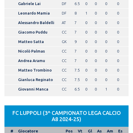
Gabriele Lai
DF
6.5
0
0
0
0
Leonardo Mamia
DF
8
1
0
0
0
Alessandro Baldelli
AT
7
0
0
0
0
Giacomo Puddu
CC
7
0
0
0
0
Matteo Satta
GK
9
0
0
0
0
Nicolò Palmas
CC
7
0
0
0
0
Andrea Aramu
CC
7
0
0
0
0
Matteo Trombino
CC
7.5
0
0
0
0
Gianluca Reginato
CC
7.5
0
0
0
0
Giovanni Manca
CC
6.5
0
0
1
0
FC LUPPOLI (3^ CAMPIONATO LEGA CALCIO
A8 2024-25)
#
Giocatore
Pos
Vt
Gl
As
Am
Es