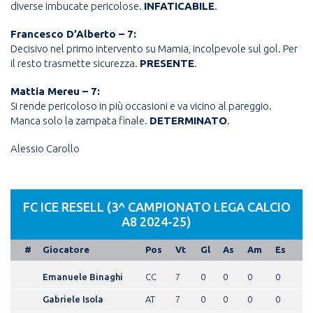
diverse imbucate pericolose.
INFATICABILE
.
Francesco D’Alberto – 7:
Decisivo nel primo intervento su Mamia, incolpevole sul gol. Per
il resto trasmette sicurezza.
PRESENTE
.
Mattia Mereu – 7:
Si rende pericoloso in più occasioni e va vicino al pareggio.
Manca solo la zampata finale.
DETERMINATO
.
Alessio Carollo
FC ICE RESELL (3^ CAMPIONATO LEGA CALCIO
A8 2024-25)
#
Giocatore
Pos
Vt
Gl
As
Am
Es
Emanuele Binaghi
CC
7
0
0
0
0
Gabriele Isola
AT
7
0
0
0
0