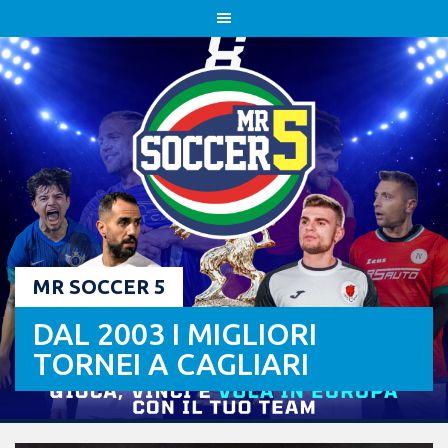
Skip
to
content
MR SOCCER 5
DAL 2003 I MIGLIORI
TORNEI A CAGLIARI