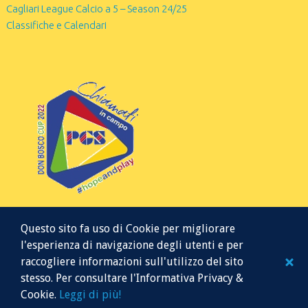
Cagliari League Calcio a 5 – Season 24/25
Classifiche e Calendari
Questo sito fa uso di Cookie per migliorare
l'esperienza di navigazione degli utenti e per
raccogliere informazioni sull'utilizzo del sito
stesso. Per consultare l'Informativa Privacy &
Cookie.
Leggi di più!
© 2026 Mr Soccer 5
Website managed by K.B.K. Servizi