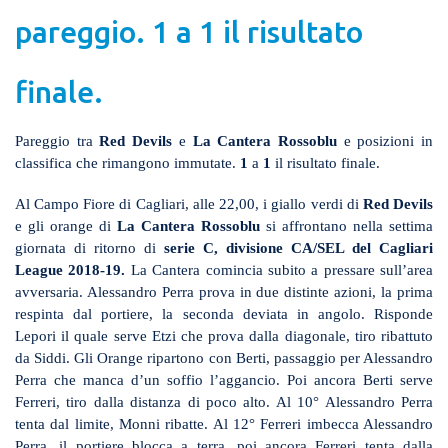
pareggio. 1 a 1 il risultato
finale.
Pareggio tra
Red Devils
e
La Cantera Rossoblu
e posizioni in
classifica che rimangono immutate.
1
a
1
il risultato finale.
Al Campo Fiore di Cagliari, alle 22,00, i giallo verdi di
Red Devils
e gli orange di
La Cantera Rossoblu
si affrontano nella settima
giornata di ritorno di
serie C, divisione CA/SEL del Cagliari
League 2018-19.
La Cantera comincia subito a pressare sull’area
avversaria. Alessandro Perra prova in due distinte azioni, la prima
respinta dal portiere, la seconda deviata in angolo. Risponde
Lepori il quale serve Etzi che prova dalla diagonale, tiro ribattuto
da Siddi. Gli Orange ripartono con Berti, passaggio per Alessandro
Perra che manca d’un soffio l’aggancio. Poi ancora Berti serve
Ferreri, tiro dalla distanza di poco alto. Al 10° Alessandro Perra
tenta dal limite, Monni ribatte. Al 12° Ferreri imbecca Alessandro
Perra, il portiere blocca a terra, poi ancora Ferreri tenta dalla