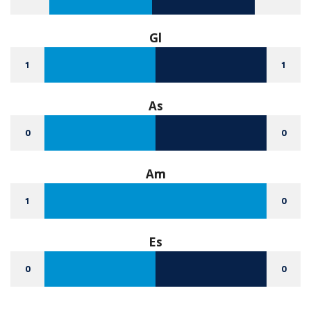
Gl
1
1
As
0
0
Am
1
0
Es
0
0