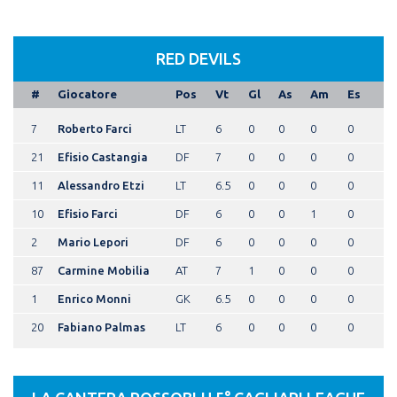
RED DEVILS
#
Giocatore
Pos
Vt
Gl
As
Am
Es
7
Roberto Farci
LT
6
0
0
0
0
21
Efisio Castangia
DF
7
0
0
0
0
11
Alessandro Etzi
LT
6.5
0
0
0
0
10
Efisio Farci
DF
6
0
0
1
0
2
Mario Lepori
DF
6
0
0
0
0
87
Carmine Mobilia
AT
7
1
0
0
0
1
Enrico Monni
GK
6.5
0
0
0
0
20
Fabiano Palmas
LT
6
0
0
0
0