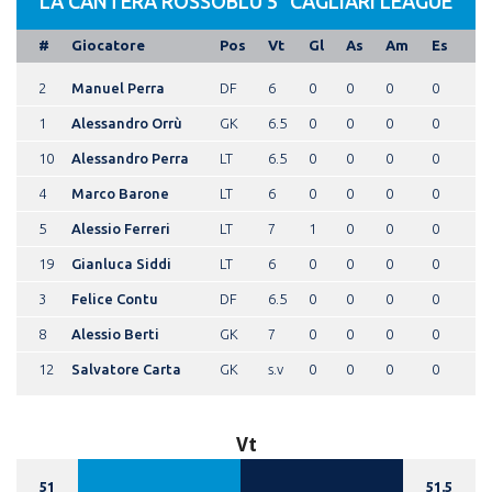
LA CANTERA ROSSOBLU 5° CAGLIARI LEAGUE
#
Giocatore
Pos
Vt
Gl
As
Am
Es
2
Manuel Perra
DF
6
0
0
0
0
1
Alessandro Orrù
GK
6.5
0
0
0
0
10
Alessandro Perra
LT
6.5
0
0
0
0
4
Marco Barone
LT
6
0
0
0
0
5
Alessio Ferreri
LT
7
1
0
0
0
19
Gianluca Siddi
LT
6
0
0
0
0
3
Felice Contu
DF
6.5
0
0
0
0
8
Alessio Berti
GK
7
0
0
0
0
12
Salvatore Carta
GK
s.v
0
0
0
0
Vt
51
51.5