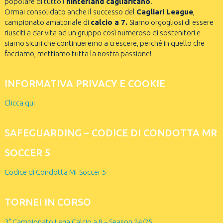
popolare di tutto l’
hinterland cagliaritano
.
Ormai consolidato anche il successo del
Cagliari League
,
campionato amatoriale di
calcio a 7.
Siamo orgogliosi di essere
riusciti a dar vita ad un gruppo così numeroso di sostenitori e
siamo sicuri che continueremo a crescere, perché in quello che
facciamo, mettiamo tutta la nostra passione!
INFORMATIVA PRIVACY E COOKIE
Clicca qui
SAFEGUARDING – CODICE DI CONDOTTA MR
SOCCER 5
Codice di Condotta Mr Soccer 5
TORNEI IN CORSO
3° Campionato Lega Calcio a 8 – Season 24/25