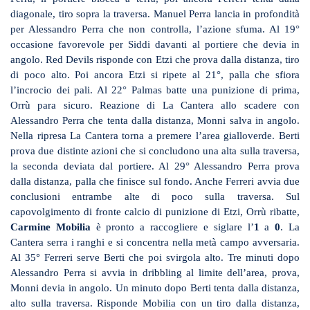
diagonale, tiro sopra la traversa. Manuel Perra lancia in profondità
per Alessandro Perra che non controlla, l’azione sfuma. Al 19°
occasione favorevole per Siddi davanti al portiere che devia in
angolo. Red Devils risponde con Etzi che prova dalla distanza, tiro
di poco alto. Poi ancora Etzi si ripete al 21°, palla che sfiora
l’incrocio dei pali. Al 22° Palmas batte una punizione di prima,
Orrù para sicuro. Reazione di La Cantera allo scadere con
Alessandro Perra che tenta dalla distanza, Monni salva in angolo.
Nella ripresa La Cantera torna a premere l’area gialloverde. Berti
prova due distinte azioni che si concludono una alta sulla traversa,
la seconda deviata dal portiere. Al 29° Alessandro Perra prova
dalla distanza, palla che finisce sul fondo. Anche Ferreri avvia due
conclusioni entrambe alte di poco sulla traversa. Sul
capovolgimento di fronte calcio di punizione di Etzi, Orrù ribatte,
Carmine Mobilia
è pronto a raccogliere e siglare l’
1
a
0
. La
Cantera serra i ranghi e si concentra nella metà campo avversaria.
Al 35° Ferreri serve Berti che poi svirgola alto. Tre minuti dopo
Alessandro Perra si avvia in dribbling al limite dell’area, prova,
Monni devia in angolo. Un minuto dopo Berti tenta dalla distanza,
alto sulla traversa. Risponde Mobilia con un tiro dalla distanza,