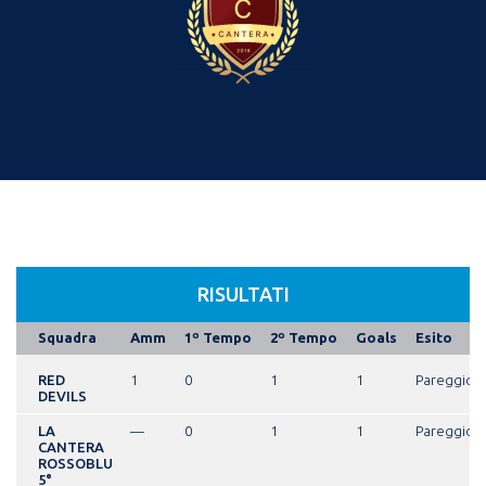
RISULTATI
Squadra
Amm
1º Tempo
2º Tempo
Goals
Esito
RED
1
0
1
1
Pareggio
DEVILS
LA
—
0
1
1
Pareggio
CANTERA
ROSSOBLU
5°