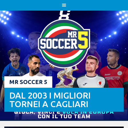
Skip
to
content
MR SOCCER 5
DAL 2003 I MIGLIORI
TORNEI A CAGLIARI