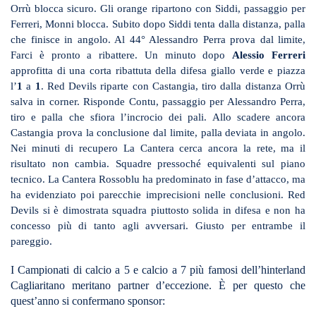
Orrù blocca sicuro. Gli orange ripartono con Siddi, passaggio per
Ferreri, Monni blocca. Subito dopo Siddi tenta dalla distanza, palla
che finisce in angolo. Al 44° Alessandro Perra prova dal limite,
Farci è pronto a ribattere. Un minuto dopo
Alessio Ferreri
approfitta di una corta ribattuta della difesa giallo verde e piazza
l’
1
a
1
. Red Devils riparte con Castangia, tiro dalla distanza Orrù
salva in corner. Risponde Contu, passaggio per Alessandro Perra,
tiro e palla che sfiora l’incrocio dei pali. Allo scadere ancora
Castangia prova la conclusione dal limite, palla deviata in angolo.
Nei minuti di recupero La Cantera cerca ancora la rete, ma il
risultato non cambia. Squadre pressoché equivalenti sul piano
tecnico. La Cantera Rossoblu ha predominato in fase d’attacco, ma
ha evidenziato poi parecchie imprecisioni nelle conclusioni. Red
Devils si è dimostrata squadra piuttosto solida in difesa e non ha
concesso più di tanto agli avversari. Giusto per entrambe il
pareggio.
I Campionati di calcio a 5 e calcio a 7 più famosi dell’hinterland
Cagliaritano meritano partner d’eccezione. È per questo che
quest’anno si confermano sponsor: