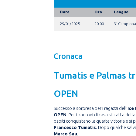
Data
Ora
League
29/01/2025
20:00
3° Campionat
Cronaca
Tumatis e Palmas tra
OPEN
Successo a sorpresa per i ragazzi dell’
Ice
OPEN
. Per i padroni di casa si tratta de
ospiti conquistano la quarta vittoria e si 
Francesco Tumatis
. Dopo qualche salv
Marco Sau
.