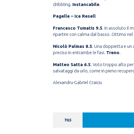
dribbling.
Instancabile
.
Pagelle – Ice Resell
Francesco Tumatis 9.5
. In assoluto il 
ripartire con calma dal basso. Ottimo nel 
Nicolò Palmas 8.5
. Una doppietta e un a
preciso in entrambe le fasi.
Treno
.
Matteo Satta 6.5
. Voto troppo alto per
salvataggi da urlo, come in pieno recupero
Alexandru-Gabriel Craiciu
70.5