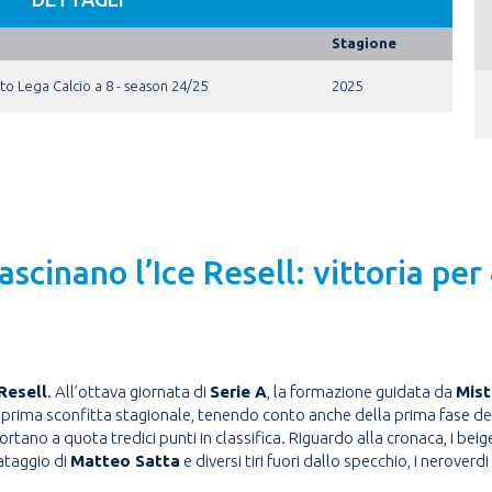
Stagione
o Lega Calcio a 8 - season 24/25
2025
scinano l’Ice Resell: vittoria pe
 Resell
. All’ottava giornata di
Serie A
, la formazione guidata da
Mist
lla prima sconfitta stagionale, tenendo conto anche della prima fase de
portano a quota tredici punti in classifica. Riguardo alla cronaca, i be
ataggio di
Matteo Satta
e diversi tiri fuori dallo specchio, i neroverdi