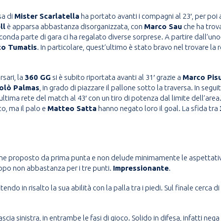
sa di
Mister Scarlatella
ha portato avanti i compagni al 23′, per poi 
ll
è apparsa abbastanza disorganizzata, con
Marco Sau
che ha trova
conda parte di gara ci ha regalato diverse sorprese. A partire dall’uno
co Tumatis
. In particolare, quest’ultimo è stato bravo nel trovare la
sari, la
360 GG
si è subito riportata avanti al 31′ grazie a
Marco Pis
olò Palmas
, in grado di piazzare il pallone sotto la traversa. In segui
tima rete del match al 43′ con un tiro di potenza dal limite dell’area. 
, ma il palo e
Matteo Satta
hanno negato loro il goal. La sfida tra
ne proposto da prima punta e non delude minimamente le aspettative
roppo non abbastanza per i tre punti.
Impressionante
.
ttendo in risalto la sua abilità con la palla tra i piedi. Sul finale cerc
scia sinistra, in entrambe le fasi di gioco. Solido in difesa, infatti neg