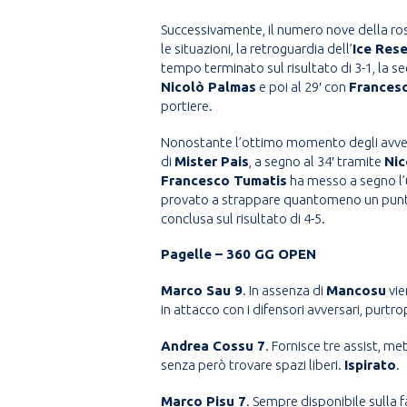
Successivamente, il numero nove della ro
le situazioni, la retroguardia dell’
Ice Rese
tempo terminato sul risultato di 3-1, la se
Nicolò Palmas
e poi al 29′ con
Frances
portiere.
Nonostante l’ottimo momento degli avver
di
Mister Pais
, a segno al 34′ tramite
Nic
Francesco Tumatis
ha messo a segno l’ul
provato a strappare quantomeno un punto
conclusa sul risultato di 4-5.
Pagelle – 360 GG OPEN
Marco Sau 9
. In assenza di
Mancosu
vie
in attacco con i difensori avversari, purt
Andrea Cossu 7
. Fornisce tre assist, me
senza però trovare spazi liberi.
Ispirato
.
Marco Pisu 7
. Sempre disponibile sulla fa