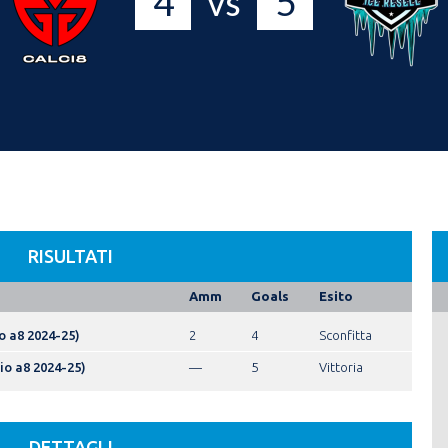
4
5
vs
RISULTATI
Amm
Goals
Esito
o a8 2024-25)
2
4
Sconfitta
io a8 2024-25)
—
5
Vittoria
DETTAGLI