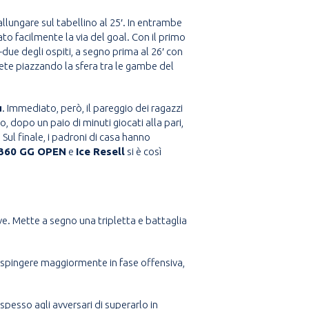
allungare sul tabellino al 25′. In entrambe
to facilmente la via del goal. Con il primo
-due degli ospiti, a segno prima al 26′ con
 rete piazzando la sfera tra le gambe del
u
. Immediato, però, il pareggio dei ragazzi
to, dopo un paio di minuti giocati alla pari,
Sul finale, i padroni di casa hanno
360 GG OPEN
e
Ice Resell
si è così
. Mette a segno una tripletta e battaglia
a di spingere maggiormente in fase offensiva,
a spesso agli avversari di superarlo in