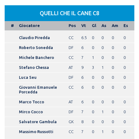
QUELLI CHE IL CANE C8
#
Giocatore
Pos
Vt
Gl
As
Am
Es
Claudio Piredda
CC
6.5
0
0
0
0
Roberto Sonedda
DF
6
0
0
0
0
Michele Banchero
CC
7
1
0
0
0
Stefano Chessa
AT
9
3
1
0
0
Luca Seu
DF
6
0
0
0
0
Giovanni Emanuele
CC
6
0
0
0
0
Porcedda
Marco Tocco
AT
6
0
0
0
0
Mirco Cocco
DF
7
0
1
0
0
Salvatore Gambula
GK
8
0
0
0
0
Massimo Russotti
CC
7
0
1
0
0