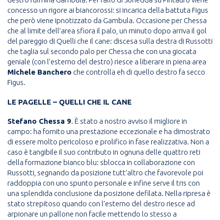
concesso un rigore ai biancorossi: si incarica della battuta Figus
che però viene ipnotizzato da Gambula. Occasione per Chessa
che al limite dell’area sfiora il palo, un minuto dopo arriva il gol
del pareggio di Quelli che il cane: discesa sulla destra di Russotti
che taglia sul secondo palo per Chessa che con una giocata
geniale (con l’esterno del destro) riesce a liberare in piena area
Michele Banchero
che controlla eh di quello destro fa secco
Figus.
LE PAGELLE – QUELLI CHE IL CANE
Stefano Chessa 9
. È stato a nostro avviso il migliore in
campo: ha fornito una prestazione eccezionale e ha dimostrato
di essere molto pericoloso e prolifico in fase realizzativa. Non a
caso è tangibile il suo contributo in ognuna delle quattro reti
della formazione bianco blu: sblocca in collaborazione con
Russotti, segnando da posizione tutt’altro che favorevole poi
raddoppia con uno spunto personale e infine serve il tris con
una splendida conclusione da posizione defilata. Nella ripresa è
stato strepitoso quando con l’esterno del destro riesce ad
arpionare un pallone non facile mettendo lo stesso a