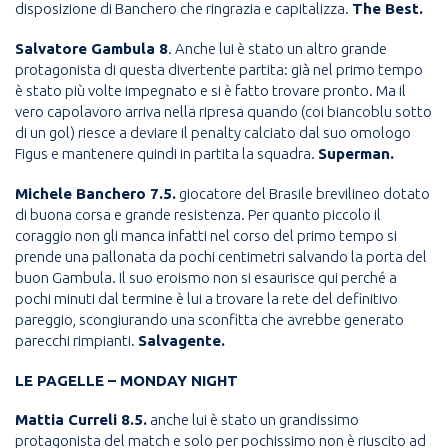
disposizione di Banchero che ringrazia e capitalizza.
The Best.
Salvatore Gambula 8
. Anche lui è stato un altro grande
protagonista di questa divertente partita: già nel primo tempo
è stato più volte impegnato e si è fatto trovare pronto. Ma il
vero capolavoro arriva nella ripresa quando (coi biancoblu sotto
di un gol) riesce a deviare il penalty calciato dal suo omologo
Figus e mantenere quindi in partita la squadra.
Superman.
Michele Banchero 7.5.
giocatore del Brasile brevilineo dotato
di buona corsa e grande resistenza. Per quanto piccolo il
coraggio non gli manca infatti nel corso del primo tempo si
prende una pallonata da pochi centimetri salvando la porta del
buon Gambula. Il suo eroismo non si esaurisce qui perché a
pochi minuti dal termine è lui a trovare la rete del definitivo
pareggio, scongiurando una sconfitta che avrebbe generato
parecchi rimpianti.
Salvagente.
LE PAGELLE – MONDAY NIGHT
Mattia Curreli 8.5.
anche lui è stato un grandissimo
protagonista del match e solo per pochissimo non è riuscito ad