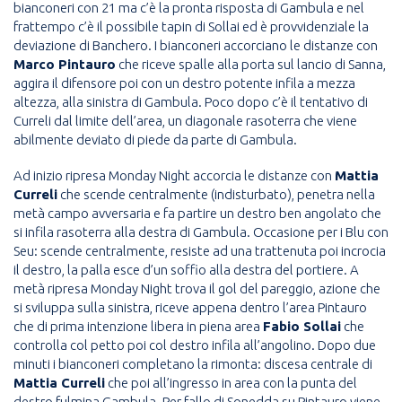
bianconeri con 21 ma c’è la pronta risposta di Gambula e nel
frattempo c’è il possibile tapin di Sollai ed è provvidenziale la
deviazione di Banchero. I bianconeri accorciano le distanze con
Marco Pintauro
che riceve spalle alla porta sul lancio di Sanna,
aggira il difensore poi con un destro potente infila a mezza
altezza, alla sinistra di Gambula. Poco dopo c’è il tentativo di
Curreli dal limite dell’area, un diagonale rasoterra che viene
abilmente deviato di piede da parte di Gambula.
Ad inizio ripresa Monday Night accorcia le distanze con
Mattia
Curreli
che scende centralmente (indisturbato), penetra nella
metà campo avversaria e fa partire un destro ben angolato che
si infila rasoterra alla destra di Gambula. Occasione per i Blu con
Seu: scende centralmente, resiste ad una trattenuta poi incrocia
il destro, la palla esce d’un soffio alla destra del portiere. A
metà ripresa Monday Night trova il gol del pareggio, azione che
si sviluppa sulla sinistra, riceve appena dentro l’area Pintauro
che di prima intenzione libera in piena area
Fabio Sollai
che
controlla col petto poi col destro infila all’angolino. Dopo due
minuti i bianconeri completano la rimonta: discesa centrale di
Mattia Curreli
che poi all’ingresso in area con la punta del
destro fulmina Gambula. Per fallo di Sonedda su Pintauro viene