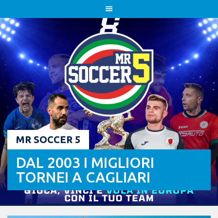
Skip
to
content
MR SOCCER 5
DAL 2003 I MIGLIORI
TORNEI A CAGLIARI