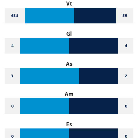
Vt
68.5
59
Gl
4
4
As
3
2
Am
0
0
Es
0
0