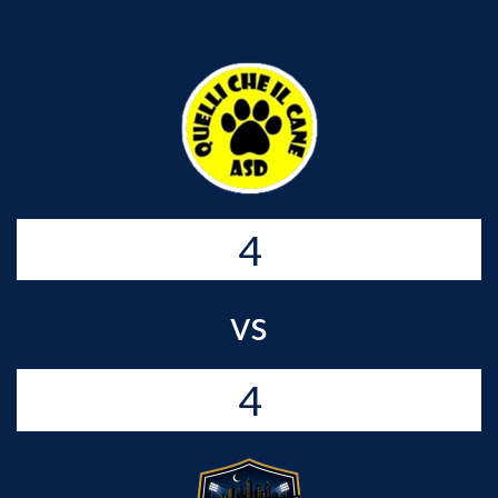
4
vs
4