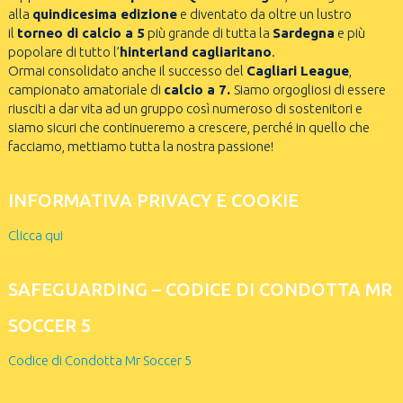
alla
quindicesima edizione
e diventato da oltre un lustro
il
torneo di calcio a 5
più grande di tutta la
Sardegna
e più
popolare di tutto l’
hinterland cagliaritano
.
Ormai consolidato anche il successo del
Cagliari League
,
campionato amatoriale di
calcio a 7.
Siamo orgogliosi di essere
riusciti a dar vita ad un gruppo così numeroso di sostenitori e
siamo sicuri che continueremo a crescere, perché in quello che
facciamo, mettiamo tutta la nostra passione!
INFORMATIVA PRIVACY E COOKIE
Clicca qui
SAFEGUARDING – CODICE DI CONDOTTA MR
SOCCER 5
Codice di Condotta Mr Soccer 5