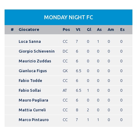
MONDAY NIGHT FC
#
Giocatore
Pos
Vt
Gl
As
Am
Es
Luca Sanna
CC
7
0
1
0
0
Giorgio Schievenin
DC
6
0
0
0
0
Maurizio Zuddas
CC
6
0
0
0
0
Gianluca Figus
GK
6.5
0
0
0
0
Fabio Todde
CC
6
0
0
0
0
Fabio Sollai
AT
6.5
1
0
0
0
Mauro Pagliara
CC
6
0
0
0
0
Mattia Curreli
CC
8
2
0
0
0
Marco Pintauro
CC
7
1
1
0
0