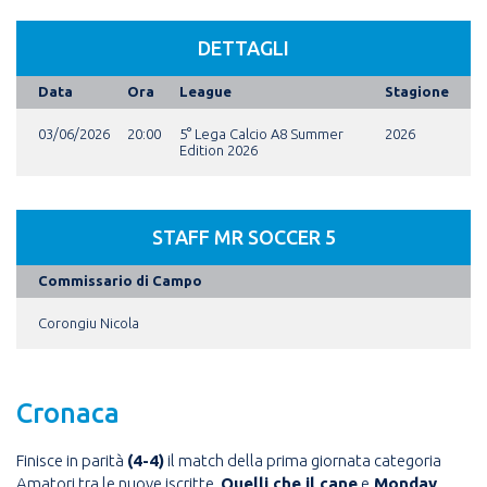
DETTAGLI
Data
Ora
League
Stagione
03/06/2026
20:00
5° Lega Calcio A8 Summer
2026
Edition 2026
STAFF MR SOCCER 5
Commissario di Campo
Corongiu Nicola
Cronaca
Finisce in parità
(4-4)
il match della prima giornata categoria
Amatori tra le nuove iscritte,
Quelli che il cane
e
Monday