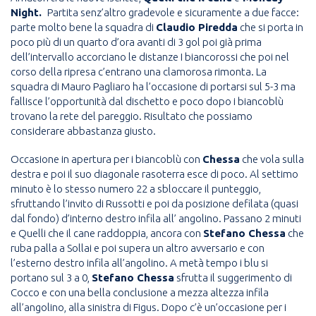
Night.
Partita senz’altro gradevole e sicuramente a due facce:
parte molto bene la squadra di
Claudio Piredda
che si porta in
poco più di un quarto d’ora avanti di 3 gol poi già prima
dell’intervallo accorciano le distanze I biancorossi che poi nel
corso della ripresa c’entrano una clamorosa rimonta. La
squadra di Mauro Pagliaro ha l’occasione di portarsi sul 5-3 ma
fallisce l’opportunità dal dischetto e poco dopo i biancoblù
trovano la rete del pareggio. Risultato che possiamo
considerare abbastanza giusto.
Occasione in apertura per i biancoblù con
Chessa
che vola sulla
destra e poi il suo diagonale rasoterra esce di poco. Al settimo
minuto è lo stesso numero 22 a sbloccare il punteggio,
sfruttando l’invito di Russotti e poi da posizione defilata (quasi
dal fondo) d’interno destro infila all’ angolino. Passano 2 minuti
e Quelli che il cane raddoppia, ancora con
Stefano Chessa
che
ruba palla a Sollai e poi supera un altro avversario e con
l’esterno destro infila all’angolino. A metà tempo i blu si
portano sul 3 a 0,
Stefano Chessa
sfrutta il suggerimento di
Cocco e con una bella conclusione a mezza altezza infila
all’angolino, alla sinistra di Figus. Dopo c’è un’occasione per i