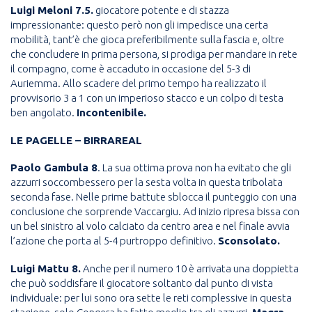
Luigi Meloni 7.5.
giocatore potente e di stazza
impressionante: questo però non gli impedisce una certa
mobilità, tant’è che gioca preferibilmente sulla fascia e, oltre
che concludere in prima persona, si prodiga per mandare in rete
il compagno, come è accaduto in occasione del 5-3 di
Auriemma. Allo scadere del primo tempo ha realizzato il
provvisorio 3 a 1 con un imperioso stacco e un colpo di testa
ben angolato.
Incontenibile.
LE PAGELLE – BIRRAREAL
Paolo Gambula 8
. La sua ottima prova non ha evitato che gli
azzurri soccombessero per la sesta volta in questa tribolata
seconda fase. Nelle prime battute sblocca il punteggio con una
conclusione che sorprende Vaccargiu. Ad inizio ripresa bissa con
un bel sinistro al volo calciato da centro area e nel finale avvia
l’azione che porta al 5-4 purtroppo definitivo.
Sconsolato.
Luigi Mattu 8.
Anche per il numero 10 è arrivata una doppietta
che può soddisfare il giocatore soltanto dal punto di vista
individuale: per lui sono ora sette le reti complessive in questa