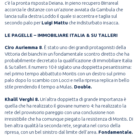
c’è la pronta risposta Deiana. In pieno recupero Birrareal
accorcia le distanze con un’azione avviata da Gambula che
lancia sulla destra Loddo il quale si accentra e taglia sul
secondo palo per
Luigi Mattu
che indisturbato insacca.
LE PAGELLE – IMMOBILIARE ITALIA & SU TALLERI
Ciro Auriemma 8
. È stato uno dei grandi protagonisti della
Vittoria dei bianchi in un fondamentale scontro diretto che ha
probabilmente decretato la qualificazione di immobiliare Italia
& Su talleri. Il numero 10 è siglato una doppietta pesantissima:
nel primo tempo abbattuto Montis con un destro sul primo
palo dopo lo scambio con Locci e nella ripresa replica in bello
stile prendendo il tempo a Mulas.
Double.
Khalil Verghi 8.
Un’altra doppietta di grande importanza è
quella che ha realizzato il giovane numero 4: ha realizzato la
rete del provvisorio pareggio con una conclusione non
irresistibile che ha comunque piegato la resistenza di Montis. Di
ben altra qualità la seconda rete, segnata nel corso della
ripresa, con un bel sinistro dal limite dell’area.
Fondamentale.