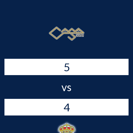
5
vs
4