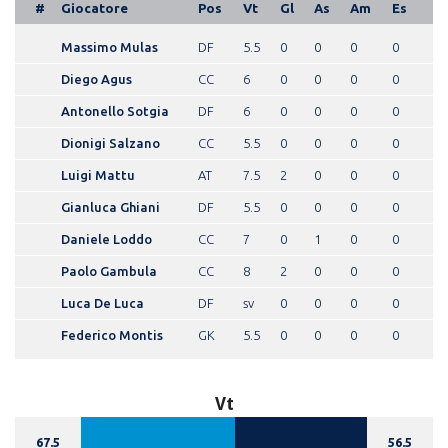
#
Giocatore
Pos
Vt
Gl
As
Am
Es
Massimo Mulas
DF
5.5
0
0
0
0
Diego Agus
CC
6
0
0
0
0
Antonello Sotgia
DF
6
0
0
0
0
Dionigi Salzano
CC
5.5
0
0
0
0
Luigi Mattu
AT
7.5
2
0
0
0
Gianluca Ghiani
DF
5.5
0
0
0
0
Daniele Loddo
CC
7
0
1
0
0
Paolo Gambula
CC
8
2
0
0
0
Luca De Luca
DF
sv
0
0
0
0
Federico Montis
GK
5.5
0
0
0
0
Vt
67.5
56.5