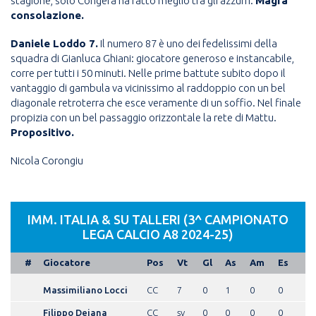
stagione, solo Congera ha fatto meglio tra gli azzurri.
Magra
consolazione.
Daniele Loddo 7.
Il numero 87 è uno dei fedelissimi della
squadra di Gianluca Ghiani: giocatore generoso e instancabile,
corre per tutti i 50 minuti. Nelle prime battute subito dopo il
vantaggio di gambula va vicinissimo al raddoppio con un bel
diagonale retroterra che esce veramente di un soffio. Nel finale
propizia con un bel passaggio orizzontale la rete di Mattu.
Propositivo.
Nicola Corongiu
IMM. ITALIA & SU TALLERI (3^ CAMPIONATO
LEGA CALCIO A8 2024-25)
#
Giocatore
Pos
Vt
Gl
As
Am
Es
Massimiliano Locci
CC
7
0
1
0
0
Filippo Deiana
CC
sv
0
0
0
0