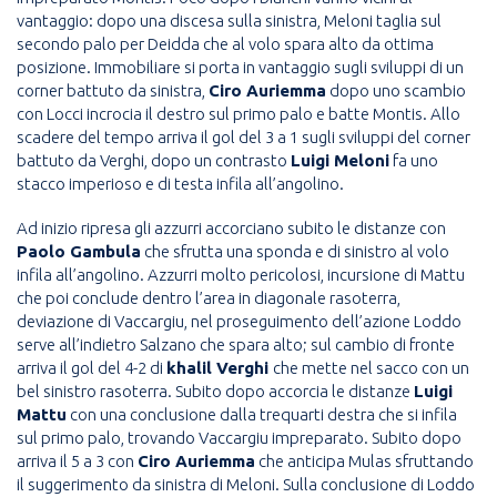
vantaggio: dopo una discesa sulla sinistra, Meloni taglia sul
secondo palo per Deidda che al volo spara alto da ottima
posizione. Immobiliare si porta in vantaggio sugli sviluppi di un
corner battuto da sinistra,
Ciro Auriemma
dopo uno scambio
con Locci incrocia il destro sul primo palo e batte Montis. Allo
scadere del tempo arriva il gol del 3 a 1 sugli sviluppi del corner
battuto da Verghi, dopo un contrasto
Luigi Meloni
fa uno
stacco imperioso e di testa infila all’angolino.
Ad inizio ripresa gli azzurri accorciano subito le distanze con
Paolo Gambula
che sfrutta una sponda e di sinistro al volo
infila all’angolino. Azzurri molto pericolosi, incursione di Mattu
che poi conclude dentro l’area in diagonale rasoterra,
deviazione di Vaccargiu, nel proseguimento dell’azione Loddo
serve all’indietro Salzano che spara alto; sul cambio di fronte
arriva il gol del 4-2 di
khalil Verghi
che mette nel sacco con un
bel sinistro rasoterra. Subito dopo accorcia le distanze
Luigi
Mattu
con una conclusione dalla trequarti destra che si infila
sul primo palo, trovando Vaccargiu impreparato. Subito dopo
arriva il 5 a 3 con
Ciro Auriemma
che anticipa Mulas sfruttando
il suggerimento da sinistra di Meloni. Sulla conclusione di Loddo