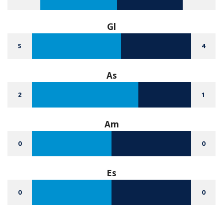
Gl
5
4
As
2
1
Am
0
0
Es
0
0