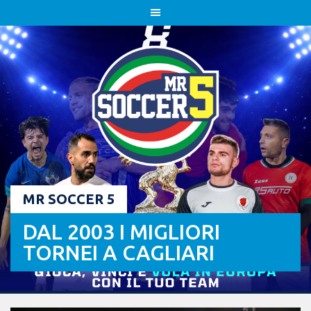
Skip
to
content
MR SOCCER 5
DAL 2003 I MIGLIORI
TORNEI A CAGLIARI