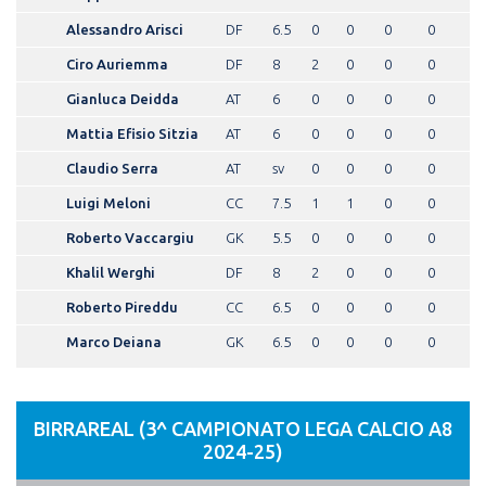
Alessandro Arisci
DF
6.5
0
0
0
0
Ciro Auriemma
DF
8
2
0
0
0
Gianluca Deidda
AT
6
0
0
0
0
Mattia Efisio Sitzia
AT
6
0
0
0
0
Claudio Serra
AT
sv
0
0
0
0
Luigi Meloni
CC
7.5
1
1
0
0
Roberto Vaccargiu
GK
5.5
0
0
0
0
Khalil Werghi
DF
8
2
0
0
0
Roberto Pireddu
CC
6.5
0
0
0
0
Marco Deiana
GK
6.5
0
0
0
0
BIRRAREAL (3^ CAMPIONATO LEGA CALCIO A8
2024-25)