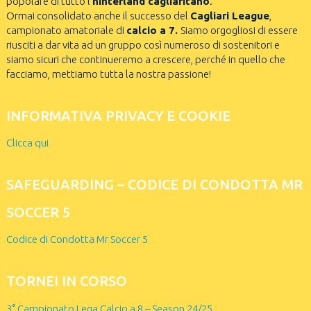
popolare di tutto l’
hinterland cagliaritano
.
Ormai consolidato anche il successo del
Cagliari League
,
campionato amatoriale di
calcio a 7.
Siamo orgogliosi di essere
riusciti a dar vita ad un gruppo così numeroso di sostenitori e
siamo sicuri che continueremo a crescere, perché in quello che
facciamo, mettiamo tutta la nostra passione!
INFORMATIVA PRIVACY E COOKIE
Clicca qui
SAFEGUARDING – CODICE DI CONDOTTA MR
SOCCER 5
Codice di Condotta Mr Soccer 5
TORNEI IN CORSO
3° Campionato Lega Calcio a 8 – Season 24/25