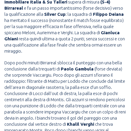
Immobiliare Italia & Su Talleri
supera di misura
(5-4)
Birrareal
e fa un passo importantissimo (forse decisivo) verso
la qualificazione alla
Silver Cup
: la squadra di
Filippo Deiana
ha meritato il successo (nonostante il match fosse equilibrato)
per la sua maggiore efficacia in fase offensiva, nella quale
spiccano Meloni, Auriemma e Verghi. La squadra di
Gianluca
Ghiani
resta quindi ultima a quota 2 punti, senza successi e con
una qualificazione alla fase finale che sembra ormai essere un
miraggio.
Dopo pochi minuti Birrareal sblocca il punteggio con una bella
conclusione dalla trequarti di
Paolo Gambula
(forse deviata)
che sorprende Vaccargiu. Poco dopo gli azzurri sfiorano il
raddoppio: filtrante di Mattu per Loddo che conclude dal limite
dell’area in diagonale rasoterra, la palla esce d’un soffio.
Conclusione di Locci dall’out di destra, la palla esce di pochi
centimetri alla destra di Montis. Gli azzurri si rendono pericolosi
con una punizione di Loddo che dalla trequarti centrale con una
parabola a scendere impegna Vaccargiu che con un colpo di reni
devia in angolo. I bianchi trovano il gol del pareggio con una
conclusione dal vertice destro di
Khalil Verghi
che trova
impreparato Montis. Poco dopo i bianchi vanno vicini al