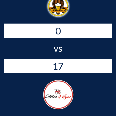
0
vs
17