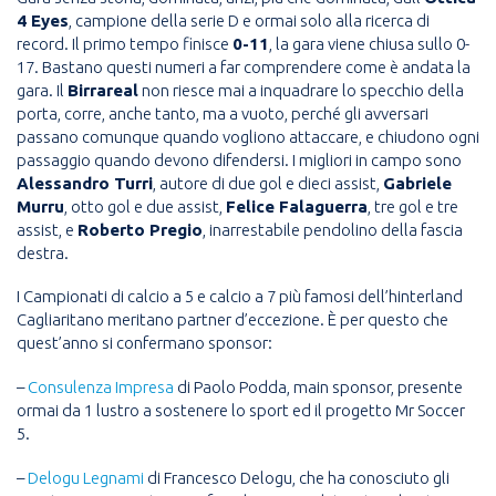
4 Eyes
, campione della serie D e ormai solo alla ricerca di
record. Il primo tempo finisce
0-11
, la gara viene chiusa sullo 0-
17. Bastano questi numeri a far comprendere come è andata la
gara. Il
Birrareal
non riesce mai a inquadrare lo specchio della
porta, corre, anche tanto, ma a vuoto, perché gli avversari
passano comunque quando vogliono attaccare, e chiudono ogni
passaggio quando devono difendersi. I migliori in campo sono
Alessandro Turri
, autore di due gol e dieci assist,
Gabriele
Murru
, otto gol e due assist,
Felice Falaguerra
, tre gol e tre
assist, e
Roberto Pregio
, inarrestabile pendolino della fascia
destra.
I Campionati di calcio a 5 e calcio a 7 più famosi dell’hinterland
Cagliaritano meritano partner d’eccezione. È per questo che
quest’anno si confermano sponsor:
–
Consulenza Impresa
di Paolo Podda, main sponsor, presente
ormai da 1 lustro a sostenere lo sport ed il progetto Mr Soccer
5.
–
Delogu Legnami
di Francesco Delogu, che ha conosciuto gli