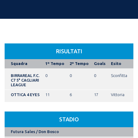
RISULTATI
Squadra
1º Tempo
2º Tempo
Goals
Esito
BIRRAREAL F.C.
0
0
0
Sconfitta
C7 5° CAGLIARI
LEAGUE
OTTICA 4 EYES
11
6
17
Vittoria
STADIO
Futura Sales / Don Bosco