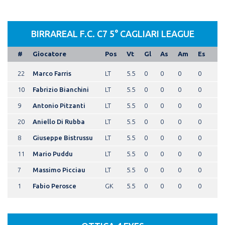
BIRRAREAL F.C. C7 5° CAGLIARI LEAGUE
#
Giocatore
Pos
Vt
Gl
As
Am
Es
22
Marco Farris
LT
5.5
0
0
0
0
10
Fabrizio Bianchini
LT
5.5
0
0
0
0
9
Antonio Pitzanti
LT
5.5
0
0
0
0
20
Aniello Di Rubba
LT
5.5
0
0
0
0
8
Giuseppe Bistrussu
LT
5.5
0
0
0
0
11
Mario Puddu
LT
5.5
0
0
0
0
7
Massimo Picciau
LT
5.5
0
0
0
0
1
Fabio Perosce
GK
5.5
0
0
0
0