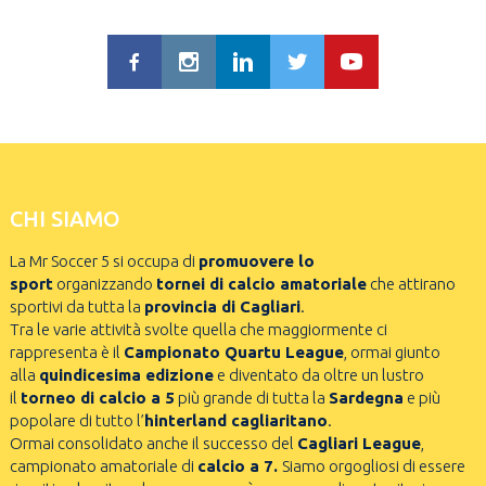
CHI SIAMO
La Mr Soccer 5 si occupa di
promuovere lo
sport
organizzando
tornei di calcio amatoriale
che attirano
sportivi da tutta la
provincia di Cagliari
.
Tra le varie attività svolte quella che maggiormente ci
rappresenta è il
Campionato Quartu League
, ormai giunto
alla
quindicesima edizione
e diventato da oltre un lustro
il
torneo di calcio a 5
più grande di tutta la
Sardegna
e più
popolare di tutto l’
hinterland cagliaritano
.
Ormai consolidato anche il successo del
Cagliari League
,
campionato amatoriale di
calcio a 7.
Siamo orgogliosi di essere