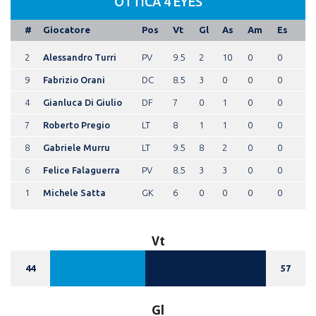
OTTICA 4 EYES
#
Giocatore
Pos
Vt
Gl
As
Am
Es
2
Alessandro Turri
PV
9.5
2
10
0
0
9
Fabrizio Orani
DC
8.5
3
0
0
0
4
Gianluca Di Giulio
DF
7
0
1
0
0
7
Roberto Pregio
LT
8
1
1
0
0
8
Gabriele Murru
LT
9.5
8
2
0
0
6
Felice Falaguerra
PV
8.5
3
3
0
0
1
Michele Satta
GK
6
0
0
0
0
Vt
44
57
Gl