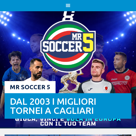
Skip
to
content
MR SOCCER 5
DAL 2003 I MIGLIORI
TORNEI A CAGLIARI