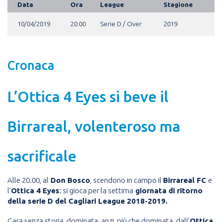
Data
Ora
League
Stagione
10/04/2019
20:00
Serie D / Over
2019
Cronaca
L’Ottica 4 Eyes si beve il
Birrareal, volenteroso ma
sacrificale
Alle 20.00, al
Don Bosco
,
scendono in campo il
Birrareal FC
e
l’
Ottica 4 Eyes
:
si gioca per la settima
giornata di ritorno
della
serie D
del
Cagliari
League 2018-2019
.
Gara senza storia, dominata, anzi, più che dominata, dall’
Ottica