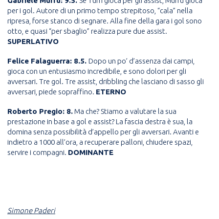
Gabriele Murru: 9.5.
Se Turri gioca per gli assist, Murru gioca
per i gol. Autore di un primo tempo strepitoso, “cala” nella
ripresa, forse stanco di segnare. Alla fine della gara i gol sono
otto, e quasi “per sbaglio” realizza pure due assist.
SUPERLATIVO
Felice Falaguerra: 8.5.
Dopo un po’ d’assenza dai campi,
gioca con un entusiasmo incredibile, e sono dolori per gli
avversari. Tre gol. Tre assist, dribbling che lasciano di sasso gli
avversari, piede sopraffino.
ETERNO
Roberto Pregio: 8.
Ma che? Stiamo a valutare la sua
prestazione in base a gol e assist? La fascia destra è sua, la
domina senza possibilità d’appello per gli avversari. Avanti e
indietro a 1000 all’ora, a recuperare palloni, chiudere spazi,
servire i compagni.
DOMINANTE
Simone Paderi