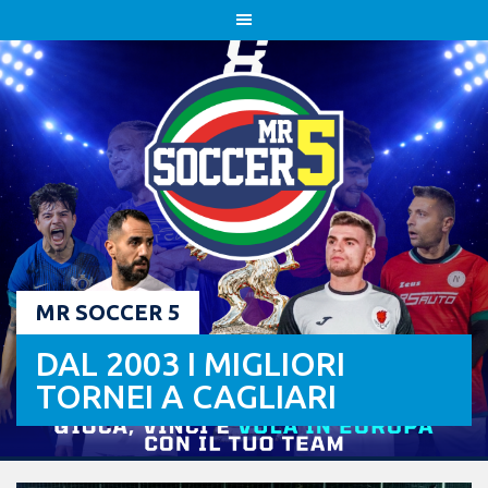
Skip
to
content
MR SOCCER 5
DAL 2003 I MIGLIORI
TORNEI A CAGLIARI