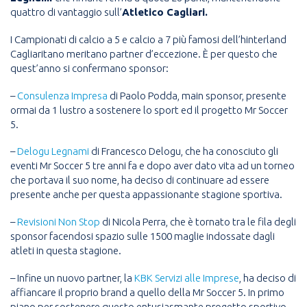
quattro di vantaggio sull’
Atletico Cagliari.
I Campionati di calcio a 5 e calcio a 7 più famosi dell’hinterland
Cagliaritano meritano partner d’eccezione. È per questo che
quest’anno si confermano sponsor:
–
Consulenza Impresa
di Paolo Podda, main sponsor, presente
ormai da 1 lustro a sostenere lo sport ed il progetto Mr Soccer
5.
–
Delogu Legnami
di Francesco Delogu, che ha conosciuto gli
eventi Mr Soccer 5 tre anni fa e dopo aver dato vita ad un torneo
che portava il suo nome, ha deciso di continuare ad essere
presente anche per questa appassionante stagione sportiva.
–
Revisioni Non Stop
di Nicola Perra, che è tornato tra le fila degli
sponsor facendosi spazio sulle 1500 maglie indossate dagli
atleti in questa stagione.
– Infine un nuovo partner, la
KBK Servizi alle Imprese
, ha deciso di
affiancare il proprio brand a quello della Mr Soccer 5. In primo
piano per sostenere questo entusiasmante progetto sportivo.