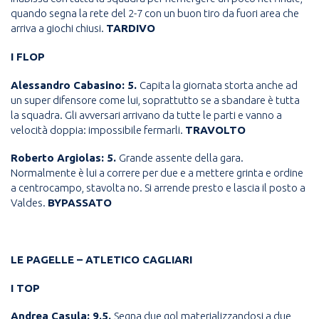
quando segna la rete del 2-7 con un buon tiro da fuori area che
arriva a giochi chiusi.
TARDIVO
I FLOP
Alessandro Cabasino: 5.
Capita la giornata storta anche ad
un super difensore come lui, soprattutto se a sbandare è tutta
la squadra. Gli avversari arrivano da tutte le parti e vanno a
velocità doppia: impossibile fermarli.
TRAVOLTO
Roberto Argiolas: 5.
Grande assente della gara.
Normalmente è lui a correre per due e a mettere grinta e ordine
a centrocampo, stavolta no. Si arrende presto e lascia il posto a
Valdes.
BYPASSATO
LE PAGELLE – ATLETICO CAGLIARI
I TOP
Andrea Casula: 9.5.
Segna due gol materializzandosi a due