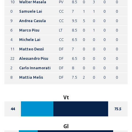
10
Walter Masala
PV
8.5
0
3
0
0
0
Samuele Lai
CC
7
1
1
0
0
9
Andrea Casula
CC
9.5
5
0
0
0
6
Marco Pisu
LT
8.5
0
1
0
0
4
Michele Lai
CC
6.5
0
0
0
0
11
Matteo Dessì
DF
7
0
0
0
0
22
Alessandro Pisu
DF
6.5
0
0
0
0
2
Carlo Innamorati
DF
8
0
0
0
0
8
Mattia Melis
DF
7.5
2
0
0
0
Vt
44
75.5
Gl