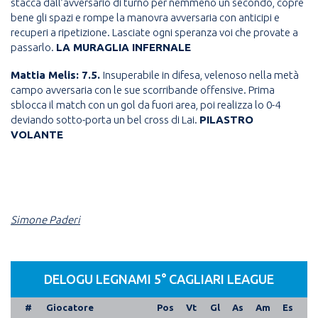
stacca dall’avversario di turno per nemmeno un secondo, copre
bene gli spazi e rompe la manovra avversaria con anticipi e
recuperi a ripetizione. Lasciate ogni speranza voi che provate a
passarlo.
LA MURAGLIA INFERNALE
Mattia Melis: 7.5.
Insuperabile in difesa, velenoso nella metà
campo avversaria con le sue scorribande offensive. Prima
sblocca il match con un gol da fuori area, poi realizza lo 0-4
deviando sotto-porta un bel cross di Lai.
PILASTRO
VOLANTE
Simone Paderi
DELOGU LEGNAMI 5° CAGLIARI LEAGUE
#
Giocatore
Pos
Vt
Gl
As
Am
Es