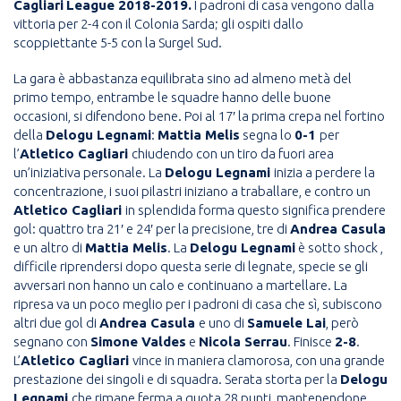
Cagliari
League
2018-2019
.
I padroni di casa vengono dalla
vittoria per 2-4 con il Colonia Sarda; gli ospiti dallo
scoppiettante 5-5 con la Surgel Sud.
La gara è abbastanza equilibrata sino ad almeno metà del
primo tempo, entrambe le squadre hanno delle buone
occasioni, si difendono bene. Poi al 17′ la prima crepa nel fortino
della
Delogu Legnami
:
Mattia Melis
segna lo
0-1
per
l’
Atletico Cagliari
chiudendo con un tiro da fuori area
un’iniziativa personale. La
Delogu Legnami
inizia a perdere la
concentrazione, i suoi pilastri iniziano a traballare, e contro un
Atletico Cagliari
in splendida forma questo significa prendere
gol: quattro tra 21′ e 24′ per la precisione, tre di
Andrea Casula
e un altro di
Mattia Melis
. La
Delogu Legnami
è sotto shock ,
difficile riprendersi dopo questa serie di legnate, specie se gli
avversari non hanno un calo e continuano a martellare. La
ripresa va un poco meglio per i padroni di casa che sì, subiscono
altri due gol di
Andrea Casula
e uno di
Samuele Lai
, però
segnano con
Simone Valdes
e
Nicola Serrau
. Finisce
2-8
.
L’
Atletico Cagliari
vince in maniera clamorosa, con una grande
prestazione dei singoli e di squadra. Serata storta per la
Delogu
Legnami
che rimane ferma a quota 28 punti, mantenendone