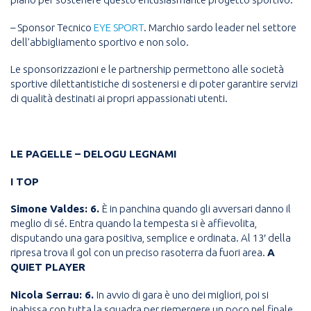
– Sponsor Tecnico
EYE SPORT
. Marchio sardo leader nel settore
dell’abbigliamento sportivo e non solo.
Le sponsorizzazioni e le partnership permettono alle società
sportive dilettantistiche di sostenersi e di poter garantire servizi
di qualità destinati ai propri appassionati utenti.
LE PAGELLE – DELOGU LEGNAMI
I TOP
Simone Valdes: 6.
È in panchina quando gli avversari danno il
meglio di sé. Entra quando la tempesta si è affievolita,
disputando una gara positiva, semplice e ordinata. Al 13′ della
ripresa trova il gol con un preciso rasoterra da fuori area.
A
QUIET PLAYER
Nicola Serrau: 6.
In avvio di gara è uno dei migliori, poi si
inabissa con tutta la squadra per riemergere un poco nel finale,