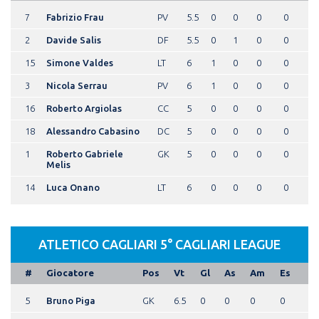
7
Fabrizio Frau
PV
5.5
0
0
0
0
2
Davide Salis
DF
5.5
0
1
0
0
15
Simone Valdes
LT
6
1
0
0
0
3
Nicola Serrau
PV
6
1
0
0
0
16
Roberto Argiolas
CC
5
0
0
0
0
18
Alessandro Cabasino
DC
5
0
0
0
0
1
Roberto Gabriele
GK
5
0
0
0
0
Melis
14
Luca Onano
LT
6
0
0
0
0
ATLETICO CAGLIARI 5° CAGLIARI LEAGUE
#
Giocatore
Pos
Vt
Gl
As
Am
Es
5
Bruno Piga
GK
6.5
0
0
0
0