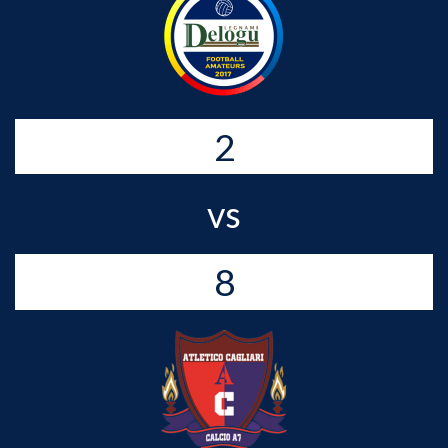
2
vs
8