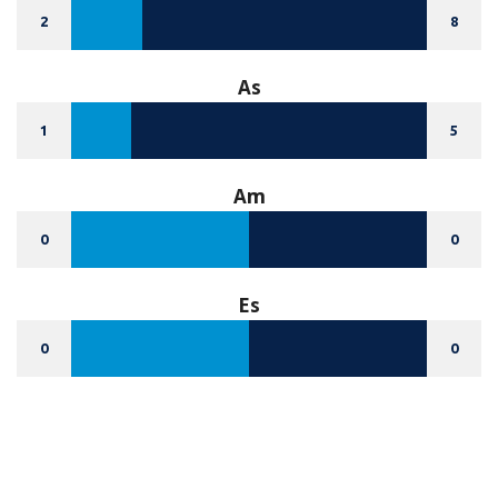
2
8
As
1
5
Am
0
0
Es
0
0