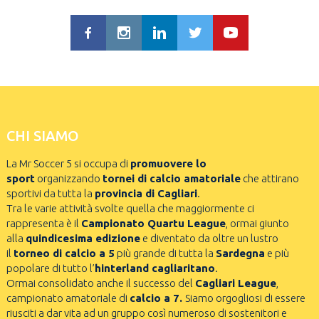
CHI SIAMO
La Mr Soccer 5 si occupa di
promuovere lo
sport
organizzando
tornei di calcio amatoriale
che attirano
sportivi da tutta la
provincia di Cagliari
.
Tra le varie attività svolte quella che maggiormente ci
rappresenta è il
Campionato Quartu League
, ormai giunto
alla
quindicesima edizione
e diventato da oltre un lustro
il
torneo di calcio a 5
più grande di tutta la
Sardegna
e più
popolare di tutto l’
hinterland cagliaritano
.
Ormai consolidato anche il successo del
Cagliari League
,
campionato amatoriale di
calcio a 7.
Siamo orgogliosi di essere
riusciti a dar vita ad un gruppo così numeroso di sostenitori e