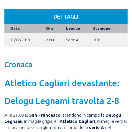
DETTAGLI
Data
Ora
League
Stagione
18/02/2019
21:00
Serie A
2019
Cronaca
Atletico Cagliari devastante:
Delogu Legnami travolta 2-8
Alle 21.00 al
San Francesco
,
scendono in campo la
Delogu
Legnami
, in maglia grigia,
e
l’
Atletico Cagliari
, in maglia verde:
si gioca per la sesta giornata di ritorno della
serie A
del