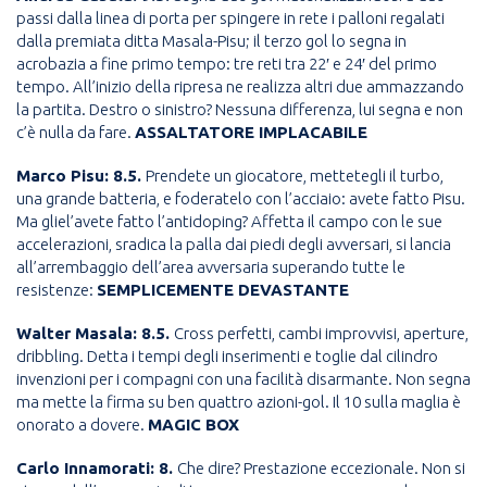
passi dalla linea di porta per spingere in rete i palloni regalati
dalla premiata ditta Masala-Pisu; il terzo gol lo segna in
acrobazia a fine primo tempo: tre reti tra 22′ e 24′ del primo
tempo. All’inizio della ripresa ne realizza altri due ammazzando
la partita. Destro o sinistro? Nessuna differenza, lui segna e non
c’è nulla da fare.
ASSALTATORE IMPLACABILE
Marco Pisu: 8.5.
Prendete un giocatore, mettetegli il turbo,
una grande batteria, e foderatelo con l’acciaio: avete fatto Pisu.
Ma gliel’avete fatto l’antidoping? Affetta il campo con le sue
accelerazioni, sradica la palla dai piedi degli avversari, si lancia
all’arrembaggio dell’area avversaria superando tutte le
resistenze:
SEMPLICEMENTE DEVASTANTE
Walter Masala: 8.5.
Cross perfetti, cambi improvvisi, aperture,
dribbling. Detta i tempi degli inserimenti e toglie dal cilindro
invenzioni per i compagni con una facilità disarmante. Non segna
ma mette la firma su ben quattro azioni-gol. Il 10 sulla maglia è
onorato a dovere.
MAGIC BOX
Carlo Innamorati: 8.
Che dire? Prestazione eccezionale. Non si