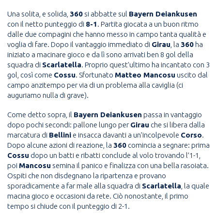
Una solita, e solida,
360
si abbatte sul
Bayern Deiankusen
con il netto punteggio di
8-1
. Partita giocata a un buon ritmo
dalle due compagini che hanno messo in campo tanta qualità e
voglia di fare. Dopo il vantaggio immediato di
Girau
, la
360
ha
iniziato a macinare gioco e da lì sono arrivati ben 8 gol della
squadra di
Scarlatella
. Proprio quest’ultimo ha incantato con 3
gol, così come
Cossu
. Sfortunato
Matteo Mancosu
uscito dal
campo anzitempo per via di un problema alla caviglia (ci
auguriamo nulla di grave).
Come detto sopra, il
Bayern Deiankusen
passa in vantaggio
dopo pochi secondi: pallone lungo per
Girau
che si libera dalla
marcatura di
Bellini
e insacca davanti a un’incolpevole
Corso
.
Dopo alcune azioni di reazione, la
360
comincia a segnare: prima
Cossu
dopo un batti e ribatti conclude al volo trovando l’1-1,
poi
Mancosu
semina il panico e finalizza con una bella rasoiata.
Ospiti che non disdegnano la ripartenza e provano
sporadicamente a far male alla squadra di
Scarlatella
, la quale
macina gioco e occasioni da rete. Ciò nonostante, il primo
tempo si chiude con il punteggio di 2-1.