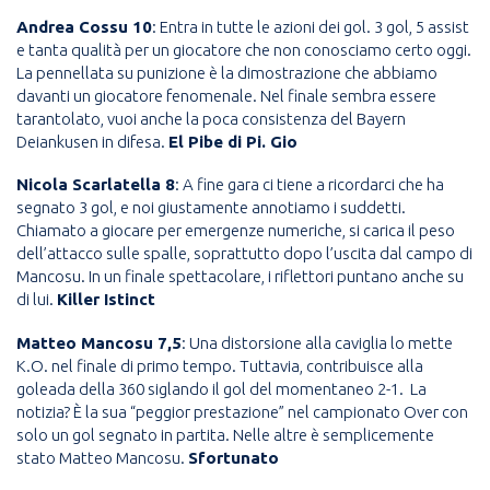
Andrea Cossu 10
: Entra in tutte le azioni dei gol. 3 gol, 5 assist
e tanta qualità per un giocatore che non conosciamo certo oggi.
La pennellata su punizione è la dimostrazione che abbiamo
davanti un giocatore fenomenale. Nel finale sembra essere
tarantolato, vuoi anche la poca consistenza del Bayern
Deiankusen in difesa.
El Pibe di Pi. Gio
Nicola Scarlatella 8
: A fine gara ci tiene a ricordarci che ha
segnato 3 gol, e noi giustamente annotiamo i suddetti.
Chiamato a giocare per emergenze numeriche, si carica il peso
dell’attacco sulle spalle, soprattutto dopo l’uscita dal campo di
Mancosu. In un finale spettacolare, i riflettori puntano anche su
di lui.
Killer Istinct
Matteo Mancosu 7,5
: Una distorsione alla caviglia lo mette
K.O. nel finale di primo tempo. Tuttavia, contribuisce alla
goleada della 360 siglando il gol del momentaneo 2-1. La
notizia? È la sua “peggior prestazione” nel campionato Over con
solo un gol segnato in partita. Nelle altre è semplicemente
stato Matteo Mancosu.
Sfortunato