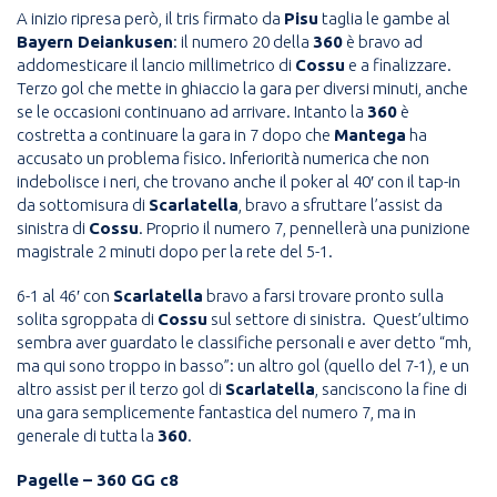
A inizio ripresa però, il tris firmato da
Pisu
taglia le gambe al
Bayern Deiankusen
: il numero 20 della
360
è bravo ad
addomesticare il lancio millimetrico di
Cossu
e a finalizzare.
Terzo gol che mette in ghiaccio la gara per diversi minuti, anche
se le occasioni continuano ad arrivare. Intanto la
360
è
costretta a continuare la gara in 7 dopo che
Mantega
ha
accusato un problema fisico. Inferiorità numerica che non
indebolisce i neri, che trovano anche il poker al 40′ con il tap-in
da sottomisura di
Scarlatella
, bravo a sfruttare l’assist da
sinistra di
Cossu
. Proprio il numero 7, pennellerà una punizione
magistrale 2 minuti dopo per la rete del 5-1.
6-1 al 46′ con
Scarlatella
bravo a farsi trovare pronto sulla
solita sgroppata di
Cossu
sul settore di sinistra. Quest’ultimo
sembra aver guardato le classifiche personali e aver detto “mh,
ma qui sono troppo in basso”: un altro gol (quello del 7-1), e un
altro assist per il terzo gol di
Scarlatella
, sanciscono la fine di
una gara semplicemente fantastica del numero 7, ma in
generale di tutta la
360
.
Pagelle – 360 GG c8