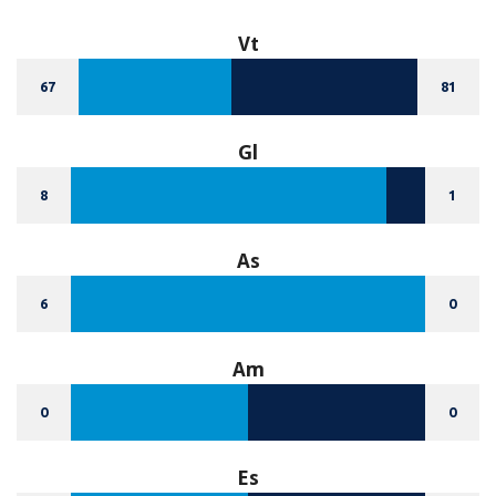
Vt
67
81
Gl
8
1
As
6
0
Am
0
0
Es