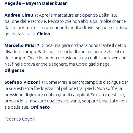
Pagelle – Bayern Deiankusen
Andrea Girau 7
: Apre le marcature anticipando Bellini sul
pallone dalle retrovie. Peccato che non abbia più molte chance
da lì in poi, ma resta comunque il merito di aver segnato il primo
gol della serata.
Cinico
Marcello Pirisi 7
: Gioca una gara ordinata nonostante il netto
divario in campo. Fa il suo cercando di portare ordine al centro
del campo. Qualche buona occasione arriva dalle sue invenzioni.
Nel finale prova anche a segnare, ma Corso glielo nega.
Diligente
Stefano Pizzoni 7
: Come Pirisi, a centrocampo si distingue per
la sua estrema freddezza col pallone tra i piedi. Non soffre la
pressione di giocare contro grandi campioni. Smista e gestisce,
provando a imbastire qualcosa davanti, seppure il risultato non
sia dalla sua.
Ordinato
Federico Cogoni