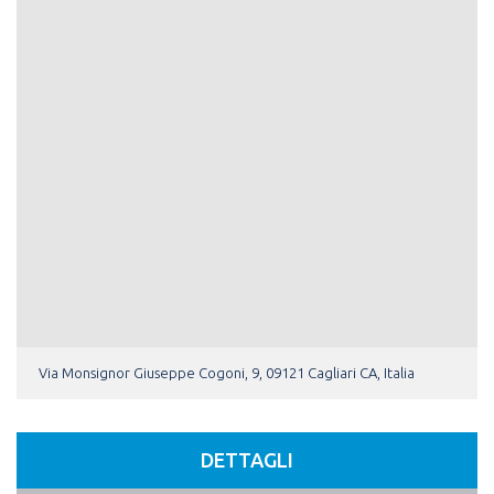
Via Monsignor Giuseppe Cogoni, 9, 09121 Cagliari CA, Italia
DETTAGLI