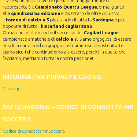
Tra le varie attività svolte quella che maggiormente ci
rappresenta è il
Campionato Quartu League
, ormai giunto
alla
quindicesima edizione
e diventato da oltre un lustro
il
torneo di calcio a 5
più grande di tutta la
Sardegna
e più
popolare di tutto l’
hinterland cagliaritano
.
Ormai consolidato anche il successo del
Cagliari League
,
campionato amatoriale di
calcio a 7.
Siamo orgogliosi di essere
riusciti a dar vita ad un gruppo così numeroso di sostenitori e
siamo sicuri che continueremo a crescere, perché in quello che
facciamo, mettiamo tutta la nostra passione!
INFORMATIVA PRIVACY E COOKIE
Clicca qui
SAFEGUARDING – CODICE DI CONDOTTA MR
SOCCER 5
Codice di Condotta Mr Soccer 5