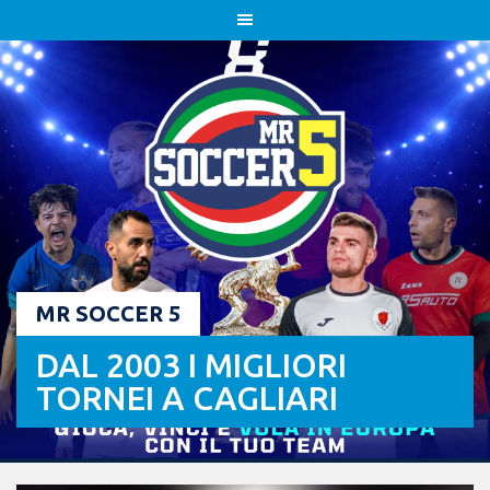
Skip
to
content
MR SOCCER 5
DAL 2003 I MIGLIORI
TORNEI A CAGLIARI