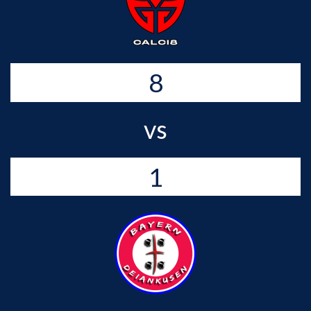
8
vs
1