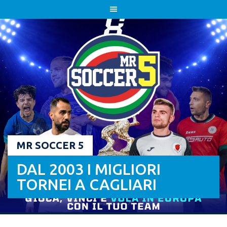
Skip
to
content
MR SOCCER 5
DAL 2003 I MIGLIORI
TORNEI A CAGLIARI