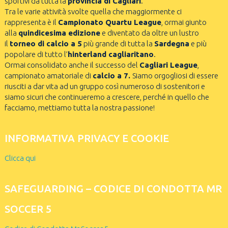
sportivi da tutta la
provincia di Cagliari
.
Tra le varie attività svolte quella che maggiormente ci
rappresenta è il
Campionato Quartu League
, ormai giunto
alla
quindicesima edizione
e diventato da oltre un lustro
il
torneo di calcio a 5
più grande di tutta la
Sardegna
e più
popolare di tutto l’
hinterland cagliaritano
.
Ormai consolidato anche il successo del
Cagliari League
,
campionato amatoriale di
calcio a 7.
Siamo orgogliosi di essere
riusciti a dar vita ad un gruppo così numeroso di sostenitori e
siamo sicuri che continueremo a crescere, perché in quello che
facciamo, mettiamo tutta la nostra passione!
INFORMATIVA PRIVACY E COOKIE
Clicca qui
SAFEGUARDING – CODICE DI CONDOTTA MR
SOCCER 5