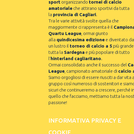
sport
organizzando
tornei di calcio
amatoriale
che attirano sportivi da tutta
la
provincia di Cagliari
.
Tra le varie attività svolte quella che
maggiormente ci rappresenta è il
Campion
Quartu League
, ormai giunto
alla
quindicesima edizione
e diventato da
un lustro il
torneo di calcio a 5
più grande
tutta la
Sardegna
e più popolare di tutto
l’
hinterland cagliaritano
.
Ormai consolidato anche il successo del
Cag
League
, campionato amatoriale di
calcio 
Siamo orgogliosi di essere riusciti a dar vita 
gruppo così numeroso di sostenitori e siam
sicuri che continueremo a crescere, perché i
quello che facciamo, mettiamo tutta la nos
passione!
INFORMATIVA PRIVACY E
COOKIE