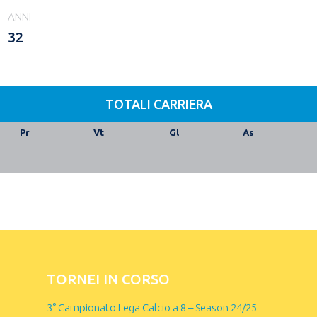
ANNI
32
TOTALI CARRIERA
Pr
Vt
Gl
As
TORNEI IN CORSO
3° Campionato Lega Calcio a 8 – Season 24/25