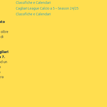
Classifiche e Calendari
Cagliari League Calcio a 5 – Season 24/25
Classifiche e Calendari
ato
 oltre
 di
liari
a 7.
ad un
o
n
tra