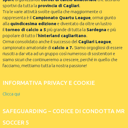
sportivi da tutta la
provincia di Cagliari
.
Tra le varie attività svolte quella che maggiormente ci
rappresenta è il
Campionato Quartu League
, ormai giunto
alla
quindicesima edizione
e diventato da oltre un lustro
il
torneo di calcio a 5
più grande di tutta la
Sardegna
e più
popolare di tutto l’
hinterland cagliaritano
.
Ormai consolidato anche il successo del
Cagliari League
,
campionato amatoriale di
calcio a 7.
Siamo orgogliosi di essere
riusciti a dar vita ad un gruppo così numeroso di sostenitori e
siamo sicuri che continueremo a crescere, perché in quello che
facciamo, mettiamo tutta la nostra passione!
INFORMATIVA PRIVACY E COOKIE
Clicca qui
SAFEGUARDING – CODICE DI CONDOTTA MR
SOCCER 5