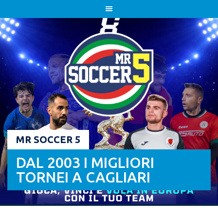
Skip
to
content
MR SOCCER 5
DAL 2003 I MIGLIORI
TORNEI A CAGLIARI