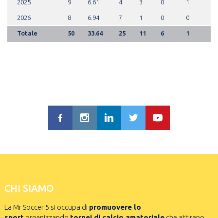
2025
9
6.61
4
3
0
1
2026
8
6.94
7
1
0
0
Totale
50
33.64
25
11
6
1
CHI SIAMO
La Mr Soccer 5 si occupa di
promuovere lo
sport
organizzando
tornei di calcio amatoriale
che attirano