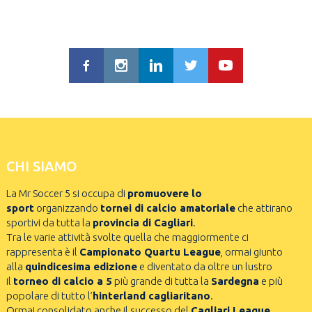
CHI SIAMO
La Mr Soccer 5 si occupa di
promuovere lo
sport
organizzando
tornei di calcio amatoriale
che attirano
sportivi da tutta la
provincia di Cagliari
.
Tra le varie attività svolte quella che maggiormente ci
rappresenta è il
Campionato Quartu League
, ormai giunto
alla
quindicesima edizione
e diventato da oltre un lustro
il
torneo di calcio a 5
più grande di tutta la
Sardegna
e più
popolare di tutto l’
hinterland cagliaritano
.
Ormai consolidato anche il successo del
Cagliari League
,