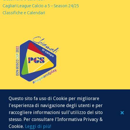
Cagliari League Calcio a 5 – Season 24/25
Classifiche e Calendari
Questo sito fa uso di Cookie per migliorare
l'esperienza di navigazione degli utenti e per
raccogliere informazioni sull'utilizzo del sito
stesso. Per consultare l'Informativa Privacy &
© 2026 Mr Soccer 5
Cookie.
Leggi di più!
Website managed by K.B.K. Servizi