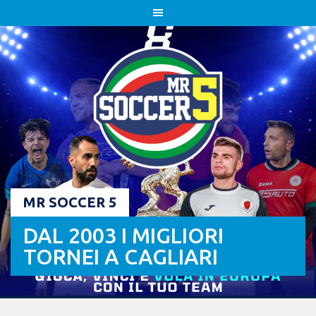
Skip
to
content
MR SOCCER 5
DAL 2003 I MIGLIORI
TORNEI A CAGLIARI