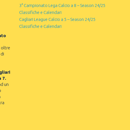
3° Campionato Lega Calcio a 8 – Season 24/25
Classifiche e Calendari
Cagliari League Calcio a 5 – Season 24/25
Classifiche e Calendari
ato
 oltre
 di
liari
a 7.
ad un
o
n
tra