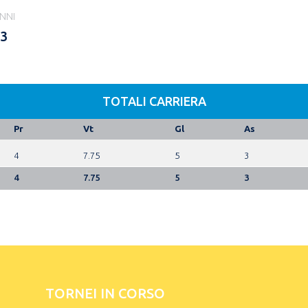
NNI
3
TOTALI CARRIERA
Pr
Vt
Gl
As
4
7.75
5
3
4
7.75
5
3
TORNEI IN CORSO