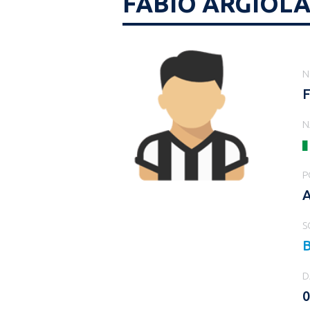
FABIO ARGIOL
N
F
N
P
S
B
D
0