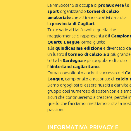
La Mr Soccer 5 si occupa di
promuovere lo
sport
organizzando
tornei di calcio
amatoriale
che attirano sportivi da tutta
la
provincia di Cagliari
.
Tra le varie attività svolte quella che
maggiormente ci rappresenta è il
Campion
Quartu League
, ormai giunto
alla
quindicesima edizione
e diventato da
un lustro il
torneo di calcio a 5
più grande
tutta la
Sardegna
e più popolare di tutto
l’
hinterland cagliaritano
.
Ormai consolidato anche il successo del
Cag
League
, campionato amatoriale di
calcio 
Siamo orgogliosi di essere riusciti a dar vita 
gruppo così numeroso di sostenitori e siam
sicuri che continueremo a crescere, perché i
quello che facciamo, mettiamo tutta la nos
passione!
INFORMATIVA PRIVACY E