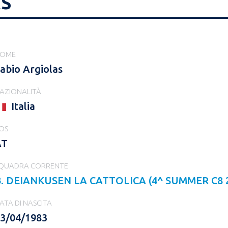
AS
OME
abio Argiolas
AZIONALITÀ
Italia
OS
AT
QUADRA CORRENTE
. DEIANKUSEN LA CATTOLICA (4^ SUMMER C8 
ATA DI NASCITA
3/04/1983