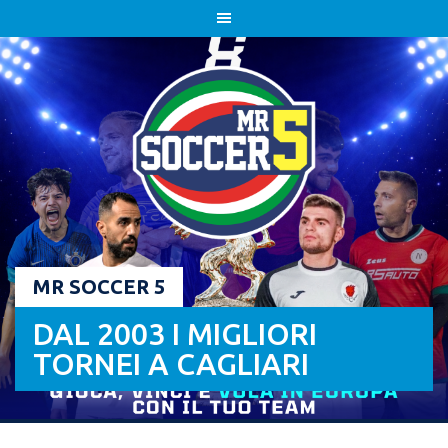
Skip
to
content
MR SOCCER 5
DAL 2003 I MIGLIORI
TORNEI A CAGLIARI