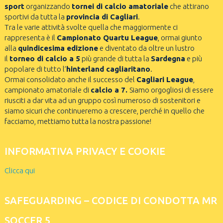
sport
organizzando
tornei di calcio amatoriale
che attirano
sportivi da tutta la
provincia di Cagliari
.
Tra le varie attività svolte quella che maggiormente ci
rappresenta è il
Campionato Quartu League
, ormai giunto
alla
quindicesima edizione
e diventato da oltre un lustro
il
torneo di calcio a 5
più grande di tutta la
Sardegna
e più
popolare di tutto l’
hinterland cagliaritano
.
Ormai consolidato anche il successo del
Cagliari League
,
campionato amatoriale di
calcio a 7.
Siamo orgogliosi di essere
riusciti a dar vita ad un gruppo così numeroso di sostenitori e
siamo sicuri che continueremo a crescere, perché in quello che
facciamo, mettiamo tutta la nostra passione!
INFORMATIVA PRIVACY E COOKIE
Clicca qui
SAFEGUARDING – CODICE DI CONDOTTA MR
SOCCER 5