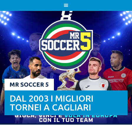
Skip
to
content
MR SOCCER 5
DAL 2003 I MIGLIORI
TORNEI A CAGLIARI