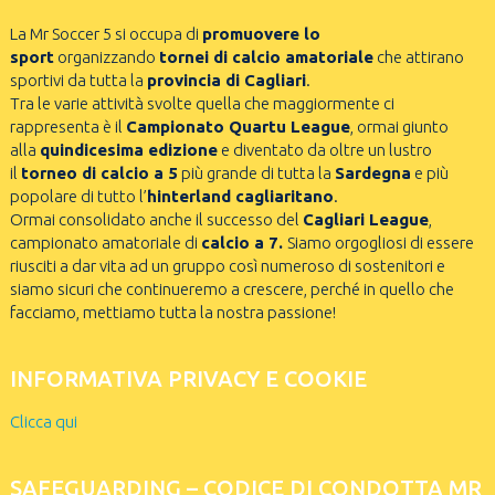
La Mr Soccer 5 si occupa di
promuovere lo
sport
organizzando
tornei di calcio amatoriale
che attirano
sportivi da tutta la
provincia di Cagliari
.
Tra le varie attività svolte quella che maggiormente ci
rappresenta è il
Campionato Quartu League
, ormai giunto
alla
quindicesima edizione
e diventato da oltre un lustro
il
torneo di calcio a 5
più grande di tutta la
Sardegna
e più
popolare di tutto l’
hinterland cagliaritano
.
Ormai consolidato anche il successo del
Cagliari League
,
campionato amatoriale di
calcio a 7.
Siamo orgogliosi di essere
riusciti a dar vita ad un gruppo così numeroso di sostenitori e
siamo sicuri che continueremo a crescere, perché in quello che
facciamo, mettiamo tutta la nostra passione!
INFORMATIVA PRIVACY E COOKIE
Clicca qui
SAFEGUARDING – CODICE DI CONDOTTA MR