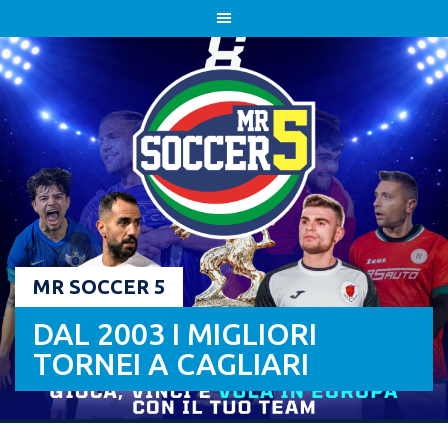
Skip
to
content
MR SOCCER 5
DAL 2003 I MIGLIORI
TORNEI A CAGLIARI