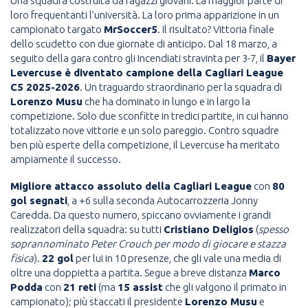
Una squadra costruita da ragazzi giovani. La maggior parte di
loro frequentanti l’università. La loro prima apparizione in un
campionato targato
MrSoccer5
. Il risultato? Vittoria finale
dello scudetto con due giornate di anticipo. Dal 18 marzo, a
seguito della gara contro gli Incendiati stravinta per 3-7, il
Bayer
Levercuse è diventato campione della Cagliari League
C5 2025-2026
. Un traguardo straordinario per la squadra di
Lorenzo Musu
che ha dominato in lungo e in largo la
competizione. Solo due sconfitte in tredici partite, in cui hanno
totalizzato nove vittorie e un solo pareggio. Contro squadre
ben più esperte della competizione, il Levercuse ha meritato
ampiamente il successo.
Migliore attacco assoluto della Cagliari League
con
80
gol segnati
, a +6 sulla seconda Autocarrozzeria Jonny
Caredda. Da questo numero, spiccano ovviamente i grandi
realizzatori della squadra: su tutti
Cristiano Deligios
(
spesso
soprannominato Peter Crouch per modo di giocare e stazza
fisica
).
22 gol
per lui in 10 presenze, che gli vale una media di
oltre una doppietta a partita. Segue a breve distanza
Marco
Podda
con
21 reti
(ma
15 assist
che gli valgono il primato in
campionato); più staccati il presidente
Lorenzo Musu
e