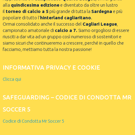
alla
quindicesima edizione
e diventato da oltre un lustro
il
torneo di calcio a 5
più grande di tutta la
Sardegna
e più
popolare di tutto l’
hinterland cagliaritano
.
Ormai consolidato anche il successo del
Cagliari League
,
campionato amatoriale di
calcio a 7.
Siamo orgogliosi di essere
riusciti a dar vita ad un gruppo così numeroso di sostenitori e
siamo sicuri che continueremo a crescere, perché in quello che
facciamo, mettiamo tutta la nostra passione!
INFORMATIVA PRIVACY E COOKIE
Clicca qui
SAFEGUARDING – CODICE DI CONDOTTA MR
SOCCER 5
Codice di Condotta Mr Soccer 5