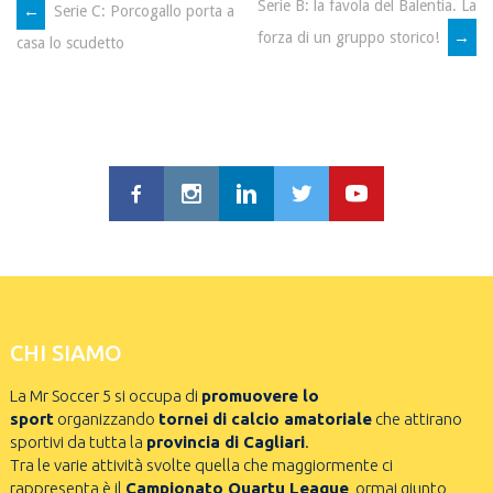
Serie B: la favola del Balentia. La
←
Serie C: Porcogallo porta a
POST
→
forza di un gruppo storico!
casa lo scudetto
NAVIGATION
CHI SIAMO
La Mr Soccer 5 si occupa di
promuovere lo
sport
organizzando
tornei di calcio amatoriale
che attirano
sportivi da tutta la
provincia di Cagliari
.
Tra le varie attività svolte quella che maggiormente ci
rappresenta è il
Campionato Quartu League
, ormai giunto