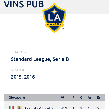
VINS PUB
LEAGUES
Standard League, Serie B
STAGIONI
2015, 2016
Giocatore
Vt
Pr
Gl
Am
Es
Riccardo Marisotti
66.5
11
3
2
0