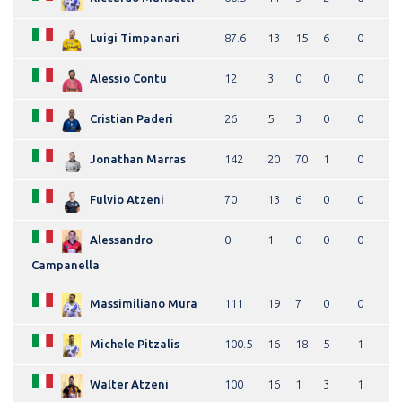
Luigi Timpanari
87.6
13
15
6
0
Alessio Contu
12
3
0
0
0
Cristian Paderi
26
5
3
0
0
Jonathan Marras
142
20
70
1
0
Fulvio Atzeni
70
13
6
0
0
Alessandro
0
1
0
0
0
Campanella
Massimiliano Mura
111
19
7
0
0
Michele Pitzalis
100.5
16
18
5
1
Walter Atzeni
100
16
1
3
1