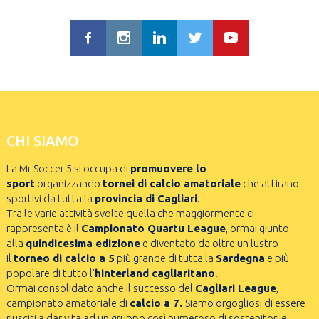
CHI SIAMO
La Mr Soccer 5 si occupa di
promuovere lo
sport
organizzando
tornei di calcio amatoriale
che attirano
sportivi da tutta la
provincia di Cagliari
.
Tra le varie attività svolte quella che maggiormente ci
rappresenta è il
Campionato Quartu League
, ormai giunto
alla
quindicesima edizione
e diventato da oltre un lustro
il
torneo di calcio a 5
più grande di tutta la
Sardegna
e più
popolare di tutto l’
hinterland cagliaritano
.
Ormai consolidato anche il successo del
Cagliari League
,
campionato amatoriale di
calcio a 7.
Siamo orgogliosi di essere
riusciti a dar vita ad un gruppo così numeroso di sostenitori e