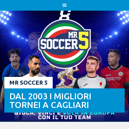
Skip
to
content
MR SOCCER 5
DAL 2003 I MIGLIORI
TORNEI A CAGLIARI