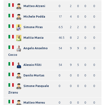
Matteo Atzeni
0
2
0
0
0
Michele Podda
17
4
0
0
0
Simone Piras
6.5
2
2
0
0
Mattia Maxia
46.5
8
2
0
0
Angelo Anselmo
54
9
9
0
0
Cocco
Alessio Filiti
54
9
5
0
0
Danilo Murtas
0
0
0
0
0
Simone Pasquale
0
0
0
0
0
Ziranu
Matteo Mereu
0
0
0
0
0