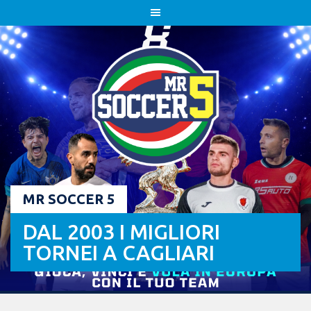
Skip
to
content
MR SOCCER 5
DAL 2003 I MIGLIORI
TORNEI A CAGLIARI