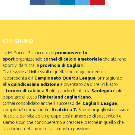
CHI SIAMO
La Mr Soccer 5 si occupa di
promuovere lo
sport
organizzando
tornei di calcio amatoriale
che attirano
sportivi da tutta la
provincia di Cagliari
.
Tra le varie attività svolte quella che maggiormente ci
rappresenta è il
Campionato Quartu League
, ormai giunto
alla
quindicesima edizione
e diventato da oltre un lustro
il
torneo di calcio a 5
più grande di tutta la
Sardegna
e più
popolare di tutto l’
hinterland cagliaritano
.
Ormai consolidato anche il successo del
Cagliari League
,
campionato amatoriale di
calcio a 7.
Siamo orgogliosi di essere
riusciti a dar vita ad un gruppo così numeroso di sostenitori e
siamo sicuri che continueremo a crescere, perché in quello che
facciamo, mettiamo tutta la nostra passione!