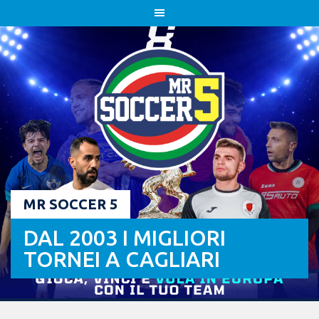
Skip
to
content
MR SOCCER 5
DAL 2003 I MIGLIORI
TORNEI A CAGLIARI