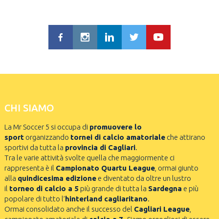
CHI SIAMO
La Mr Soccer 5 si occupa di
promuovere lo
sport
organizzando
tornei di calcio amatoriale
che attirano
sportivi da tutta la
provincia di Cagliari
.
Tra le varie attività svolte quella che maggiormente ci
rappresenta è il
Campionato Quartu League
, ormai giunto
alla
quindicesima edizione
e diventato da oltre un lustro
il
torneo di calcio a 5
più grande di tutta la
Sardegna
e più
popolare di tutto l’
hinterland cagliaritano
.
Ormai consolidato anche il successo del
Cagliari League
,