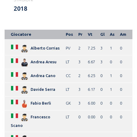
2018
Giocatore
Pos
Pr
Vt
Gl
As
Am
Alberto Corrias
PV
2
7.25
3
1
0
Andrea Aresu
LT
3
6.67
3
0
0
Andrea Cano
CC
2
6.25
0
1
0
Davide Serra
LT
3
6.17
0
1
0
Fabio Berli
GK
3
6.00
0
0
0
Francesco
LT
0
0.00
0
0
0
Scano