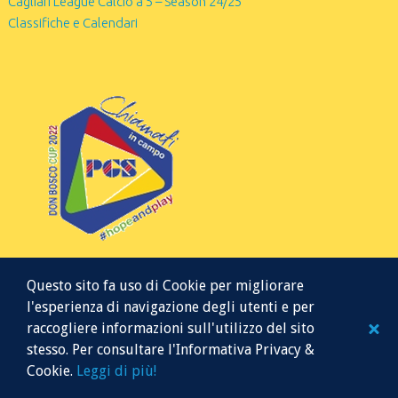
Cagliari League Calcio a 5 – Season 24/25
Classifiche e Calendari
Questo sito fa uso di Cookie per migliorare
l'esperienza di navigazione degli utenti e per
raccogliere informazioni sull'utilizzo del sito
stesso. Per consultare l'Informativa Privacy &
© 2026 Mr Soccer 5
Cookie.
Leggi di più!
Website managed by K.B.K. Servizi