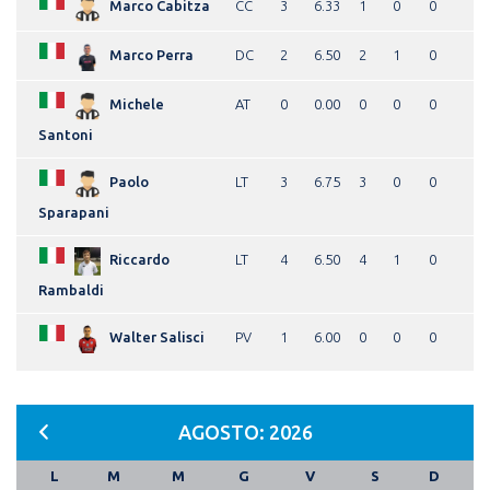
Marco Cabitza
CC
3
6.33
1
0
0
Marco Perra
DC
2
6.50
2
1
0
Michele
AT
0
0.00
0
0
0
Santoni
Paolo
LT
3
6.75
3
0
0
Sparapani
Riccardo
LT
4
6.50
4
1
0
Rambaldi
Walter Salisci
PV
1
6.00
0
0
0
AGOSTO: 2026
L
M
M
G
V
S
D