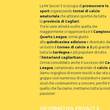
La Mr Soccer 5 si occupa di
promuovere lo
sport
organizzando
tornei di calcio
amatoriale
che attirano sportivi da tutta
la
provincia di Cagliari
.
Tra le varie attività svolte quella che
maggiormente ci rappresenta è il
Campion
Quartu League
, ormai giunto
alla
quindicesima edizione
e diventato da
un lustro il
torneo di calcio a 5
più grande
tutta la
Sardegna
e più popolare di tutto
l’
hinterland cagliaritano
.
Ormai consolidato anche il successo del
Cag
League
, campionato amatoriale di
calcio 
Siamo orgogliosi di essere riusciti a dar vita 
gruppo così numeroso di sostenitori e siam
sicuri che continueremo a crescere, perché i
quello che facciamo, mettiamo tutta la nos
passione!
INFORMATIVA PRIVACY E