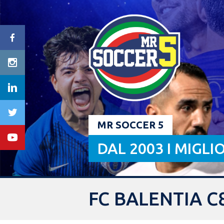
Skip
to
content
MR SOCCER 5
DAL 2003 I MIGLI
FC BALENTIA C