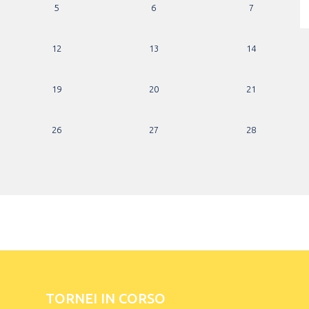
5
6
7
12
13
14
19
20
21
26
27
28
TORNEI IN CORSO