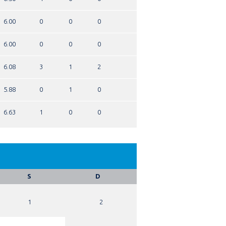
6.00
0
0
0
6.00
0
0
0
6.08
3
1
2
5.88
0
1
0
6.63
1
0
0
S
D
1
2