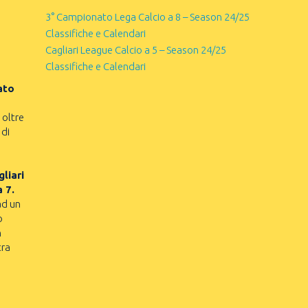
3° Campionato Lega Calcio a 8 – Season 24/25
Classifiche e Calendari
Cagliari League Calcio a 5 – Season 24/25
Classifiche e Calendari
ato
 oltre
 di
liari
a 7.
ad un
o
n
tra