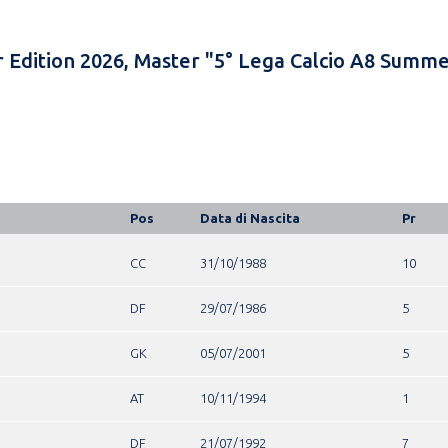
 Edition 2026, Master "5° Lega Calcio A8 Summe
Pos
Data di Nascita
Pr
CC
31/10/1988
10
DF
29/07/1986
5
GK
05/07/2001
5
AT
10/11/1994
1
DF
21/07/1992
7