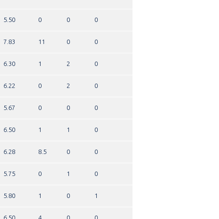
5.50
0
0
0
7.83
11
0
0
6.30
1
2
0
6.22
0
2
0
5.67
0
0
0
6.50
1
1
0
6.28
8.5
0
0
5.75
0
1
0
5.80
1
0
1
6.50
4
0
0