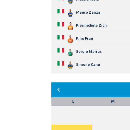
Mauro Zanza
Piermichele Zichi
Pino Frau
Sergio Marras
Simone Canu
L
M