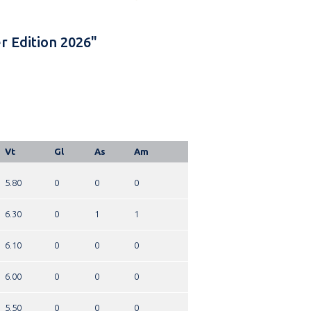
r Edition 2026"
Vt
Gl
As
Am
5.80
0
0
0
6.30
0
1
1
6.10
0
0
0
6.00
0
0
0
5.50
0
0
0