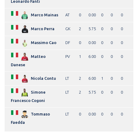
Leonardo Fanti
Marco Mainas
AT
0
0.00
0
0
0
Marco Perra
GK
2
5.75
0
0
0
Massimo Cao
DF
0
0.00
0
0
0
Matteo
PV
1
6.00
0
0
0
Danese
Nicola Contu
LT
2
6.00
1
0
0
Simone
LT
2
5.75
0
0
0
Francesco Cogoni
Tommaso
LT
0
0.00
0
0
0
Faedda