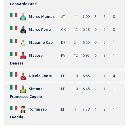
Leonardo Fanti
Marco Mainas
AT
11
7.00
7
2
0
Marco Perra
GK
12
6.38
0
0
0
Massimo Cao
DF
2
5.50
0
0
1
Matteo
PV
12
6.92
6
2
1
Danese
Nicola Contu
LT
10
6.55
2
1
4
Simone
LT
10
6.45
1
1
1
Francesco Cogoni
Tommaso
LT
4
7.38
1
2
1
Faedda