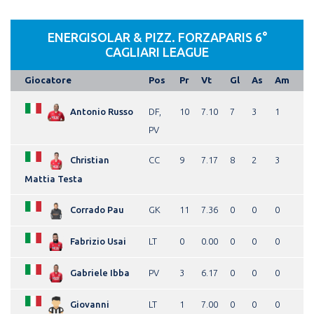
ENERGISOLAR & PIZZ. FORZAPARIS 6°
CAGLIARI LEAGUE
Giocatore
Pos
Pr
Vt
Gl
As
Am
Antonio Russo
DF,
10
7.10
7
3
1
PV
Christian
CC
9
7.17
8
2
3
Mattia Testa
Corrado Pau
GK
11
7.36
0
0
0
Fabrizio Usai
LT
0
0.00
0
0
0
Gabriele Ibba
PV
3
6.17
0
0
0
Giovanni
LT
1
7.00
0
0
0