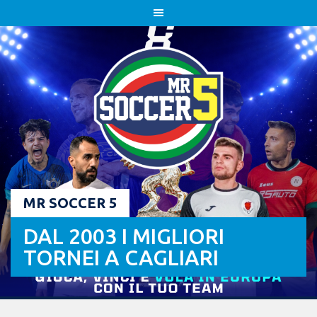
Skip
to
content
MR SOCCER 5
DAL 2003 I MIGLIORI
TORNEI A CAGLIARI