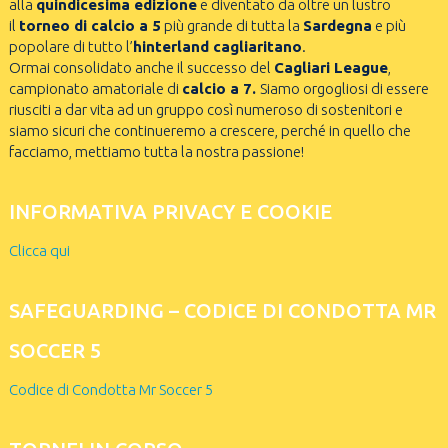
alla
quindicesima edizione
e diventato da oltre un lustro
il
torneo di calcio a 5
più grande di tutta la
Sardegna
e più
popolare di tutto l’
hinterland cagliaritano
.
Ormai consolidato anche il successo del
Cagliari League
,
campionato amatoriale di
calcio a 7.
Siamo orgogliosi di essere
riusciti a dar vita ad un gruppo così numeroso di sostenitori e
siamo sicuri che continueremo a crescere, perché in quello che
facciamo, mettiamo tutta la nostra passione!
INFORMATIVA PRIVACY E COOKIE
Clicca qui
SAFEGUARDING – CODICE DI CONDOTTA MR
SOCCER 5
Codice di Condotta Mr Soccer 5