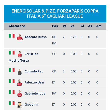
ENERGISOLAR & PIZZ. FORZAPARIS COPPA
ITALIA 6° CAGLIARI LEAGUE
Giocatore
Pos
Pr
Vt
Gl
As
Am
Antonio Russo
DF,
2
6.25
0
0
0
PV
Christian
CC
0
0.00
0
0
0
Mattia Testa
Corrado Pau
GK
2
6.00
0
0
0
Fabrizio Usai
LT
0
0.00
0
0
0
Gabriele Ibba
PV
0
0.00
0
0
0
Giovanni
LT
0
0.00
0
0
0