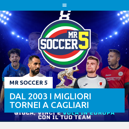
Skip
to
content
MR SOCCER 5
DAL 2003 I MIGLIORI
TORNEI A CAGLIARI