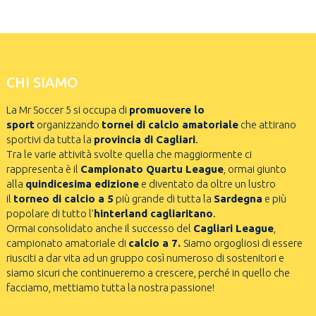
CHI SIAMO
La Mr Soccer 5 si occupa di
promuovere lo
sport
organizzando
tornei di calcio amatoriale
che attirano
sportivi da tutta la
provincia di Cagliari
.
Tra le varie attività svolte quella che maggiormente ci
rappresenta è il
Campionato Quartu League
, ormai giunto
alla
quindicesima edizione
e diventato da oltre un lustro
il
torneo di calcio a 5
più grande di tutta la
Sardegna
e più
popolare di tutto l’
hinterland cagliaritano
.
Ormai consolidato anche il successo del
Cagliari League
,
campionato amatoriale di
calcio a 7.
Siamo orgogliosi di essere
riusciti a dar vita ad un gruppo così numeroso di sostenitori e
siamo sicuri che continueremo a crescere, perché in quello che
facciamo, mettiamo tutta la nostra passione!