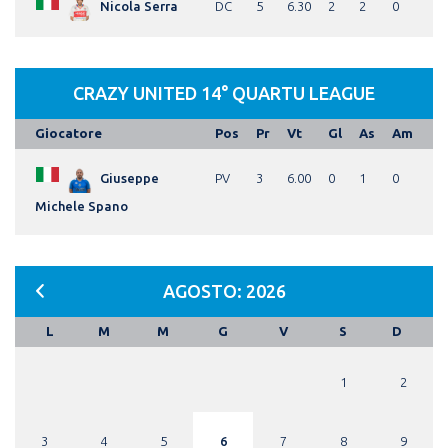
Nicola Serra
DC
5
6.30
2
2
0
CRAZY UNITED 14° QUARTU LEAGUE
Giocatore
Pos
Pr
Vt
Gl
As
Am
Giuseppe
PV
3
6.00
0
1
0
Michele Spano
AGOSTO: 2026
L
M
M
G
V
S
D
1
2
3
4
5
6
7
8
9