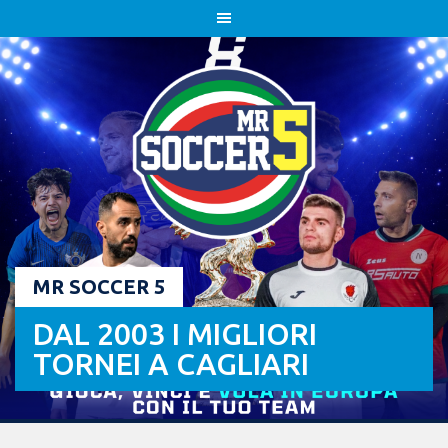
Skip
to
content
MR SOCCER 5
DAL 2003 I MIGLIORI
TORNEI A CAGLIARI