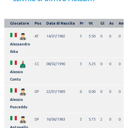
Giocatore
Pos
Data di Nascita
Pr
Vt
Gl
As
Am
AT
14/01/1982
3
5.50
0
0
0
Alessandro
Ibba
CC
08/02/1990
3
5.25
0
0
0
Alessio
Contu
DF
22/01/1985
0
0.00
0
0
0
Alessio
Pusceddu
DF
16/06/1983
3
5.75
2
0
0
Antonello