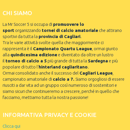
CHI SIAMO
La Mr Soccer 5 si occupa di
promuovere lo
sport
organizzando
tornei di calcio amatoriale
che attirano
sportivi da tutta la
provincia di Cagliari
.
Tra le varie attività svolte quella che maggiormente ci
rappresenta è il
Campionato Quartu League
, ormai giunto
alla
quindicesima edizione
e diventato da oltre un lustro
il
torneo di calcio a 5
più grande di tutta la
Sardegna
e più
popolare di tutto l’
hinterland cagliaritano
.
Ormai consolidato anche il successo del
Cagliari League
,
campionato amatoriale di
calcio a 7.
Siamo orgogliosi di essere
riusciti a dar vita ad un gruppo così numeroso di sostenitori e
siamo sicuri che continueremo a crescere, perché in quello che
facciamo, mettiamo tutta la nostra passione!
INFORMATIVA PRIVACY E COOKIE
Clicca qui