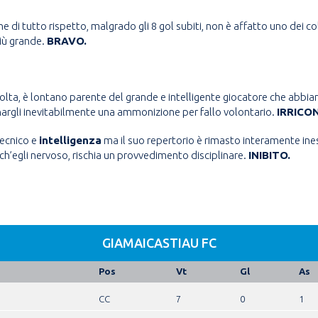
 di tutto rispetto, malgrado gli 8 gol subiti, non è affatto uno dei colp
più grande.
BRAVO.
volta, è lontano parente del grande e intelligente giocatore che abb
argli inevitabilmente una ammonizione per fallo volontario.
IRRICON
ecnico e
intelligenza
ma il suo repertorio è rimasto interamente ine
ch’egli nervoso, rischia un provvedimento disciplinare.
INIBITO.
GIAMAICASTIAU FC
Pos
Vt
Gl
As
CC
7
0
1