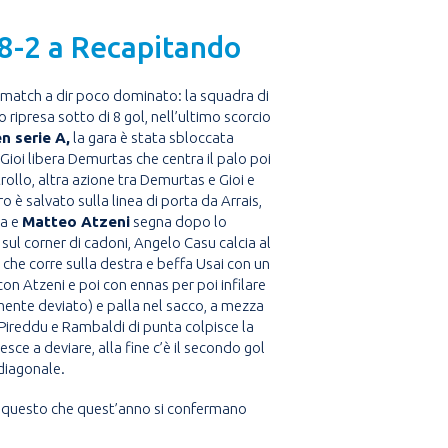
 8-2 a Recapitando
 match a dir poco dominato: la squadra di
 ripresa sotto di 8 gol, nell’ultimo scorcio
n serie A,
la gara è stata sbloccata
Gioi libera Demurtas che centra il palo poi
ollo, altra azione tra Demurtas e Gioi e
o è salvato sulla linea di porta da Arrais,
la e
Matteo Atzeni
segna dopo lo
i, sul corner di cadoni, Angelo Casu calcia al
che corre sulla destra e beffa Usai con un
on Atzeni e poi con ennas per poi infilare
mente deviato) e palla nel sacco, a mezza
Pireddu e Rambaldi di punta colpisce la
esce a deviare, alla fine c’è il secondo gol
diagonale.
per questo che quest’anno si confermano