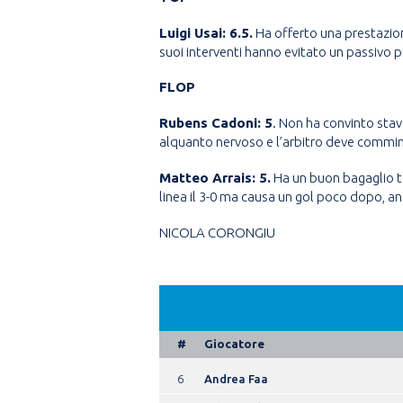
Luigi Usai: 6.5.
Ha offerto una prestazione
suoi interventi hanno evitato un passivo 
FLOP
Rubens Cadoni: 5
. Non ha convinto sta
alquanto nervoso e l’arbitro deve commin
Matteo Arrais: 5.
Ha un buon bagaglio t
linea il 3-0 ma causa un gol poco dopo, an
NICOLA CORONGIU
#
Giocatore
6
Andrea Faa