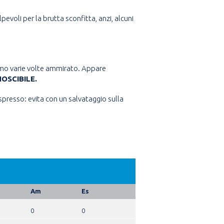
evoli per la brutta sconfitta, anzi, alcuni
iamo varie volte ammirato. Appare
OSCIBILE.
spresso: evita con un salvataggio sulla
Am
Es
0
0