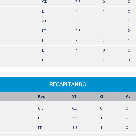
GK
7.5
0
0
LT
7
1
0
AT
8.5
3
1
LT
8.5
1
2
LT
8.5
2
1
LT
7
0
0
LT
8
1
3
RECAPITANDO
Pos
Vt
Gl
As
GK
6.5
0
0
DF
5.5
1
0
LT
5.5
1
0