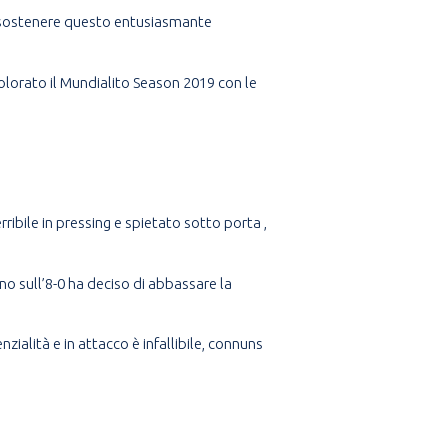
er sostenere questo entusiasmante
 colorato il Mundialito Season 2019 con le
ribile in pressing e spietato sotto porta ,
o sull’8-0 ha deciso di abbassare la
alità e in attacco è infallibile, connuns