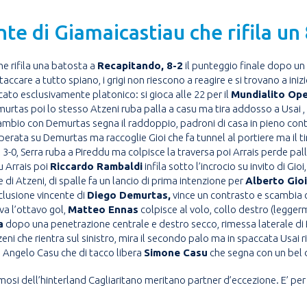
te di Giamaicastiau che rifila un
e rifila una batosta a
Recapitando, 8-2
il punteggio finale dopo un
care a tutto spiano, i grigi non riescono a reagire e si trovano a inizio
cato esclusivamente platonico: si gioca alle 22 per il
Mundialito Ope
murtas poi lo stesso Atzeni ruba palla a casu ma tira addosso a Usai , 
ambio con Demurtas segna il raddoppio, padroni di casa in pieno contr
perata su Demurtas ma raccoglie Gioi che fa tunnel al portiere ma il tir
 3-0, Serra ruba a Pireddu ma colpisce la traversa poi Arrais perde pal
u Arrais poi
Riccardo Rambaldi
infila sotto l’incrocio su invito di Gio
e di Atzeni, di spalle fa un lancio di prima intenzione per
Alberto Gioi
nclusione vincente di
Diego Demurtas,
vince un contrasto e scambia c
va l’ottavo gol,
Matteo Ennas
colpisce al volo, collo destro (legger
a
dopo una penetrazione centrale e destro secco, rimessa laterale di 
ni che rientra sul sinistro, mira il secondo palo ma in spaccata Usai ri
ia Angelo Casu che di tacco libera
Simone Casu
che segna con un bel 
famosi dell’hinterland Cagliaritano meritano partner d’eccezione. E’ 