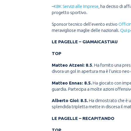
–
KBK Servizi alle Imprese
, ha deciso di af
progetto sportivo.
Sponsor tecnico dell’evento estivo
Offici
meravigliose maglie delle nazionali.
Qui p
LE PAGELLE – GIAMAICASTIAU
TOP
Matteo Atzeni: 8.5
. Ha fornito una pres
divora un gol in apertura ma è l’unico ne
Matteo Ennas: 8.5.
Ha giocato con impeg
guardia. Partecipa a molte azioni offensive
Alberto Gioi: 8.5.
Ha dimostrato che è un
splendida tripletta mette in discesa il ma
LE PAGELLE – RECAPITANDO
TOP