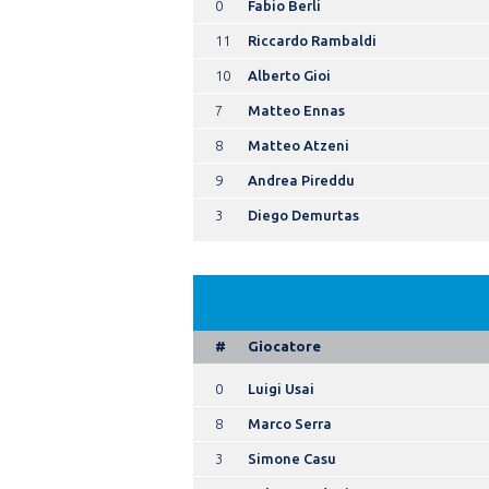
0
Fabio Berli
11
Riccardo Rambaldi
10
Alberto Gioi
7
Matteo Ennas
8
Matteo Atzeni
9
Andrea Pireddu
3
Diego Demurtas
#
Giocatore
0
Luigi Usai
8
Marco Serra
3
Simone Casu