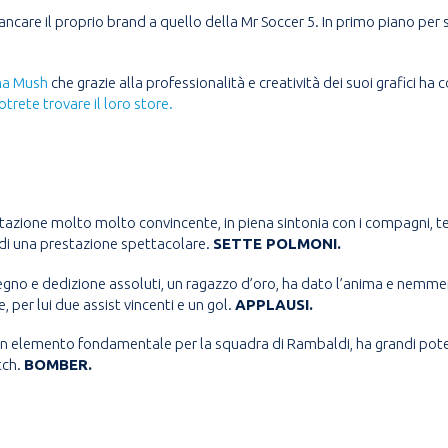
fiancare il proprio brand a quello della Mr Soccer 5. In primo piano p
na Mush
che grazie alla professionalità e creatività dei suoi grafici ha
otrete trovare il loro store.
tazione molto molto convincente, in piena sintonia con i compagni, ter
o di una prestazione spettacolare.
SETTE POLMONI.
no e dedizione assoluti, un ragazzo d’oro, ha dato l’anima e nemmen
, per lui due assist vincenti e un gol.
APPLAUSI.
 elemento fondamentale per la squadra di Rambaldi, ha grandi potenzi
tch.
BOMBER.