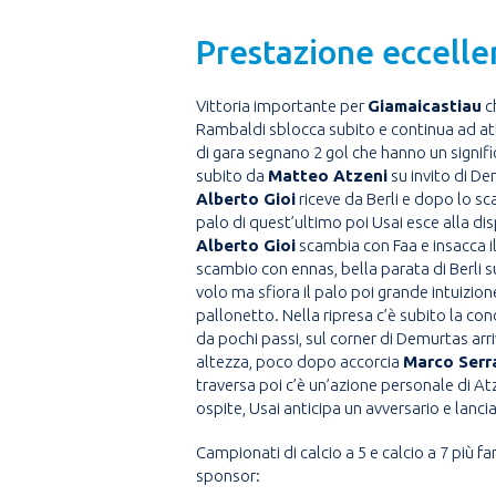
Prestazione eccellen
Vittoria importante per
Giamaicastiau
ch
Rambaldi sblocca subito e continua ad attac
di gara segnano 2 gol che hanno un signifi
subito da
Matteo Atzeni
su invito di De
Alberto Gioi
riceve da Berli e dopo lo sc
palo di quest’ultimo poi Usai esce alla dis
Alberto Gioi
scambia con Faa e insacca il
scambio con ennas, bella parata di Berli s
volo ma sfiora il palo poi grande intuizion
pallonetto. Nella ripresa c’è subito la co
da pochi passi, sul corner di Demurtas arri
altezza, poco dopo accorcia
Marco Serr
traversa poi c’è un’azione personale di Atze
ospite, Usai anticipa un avversario e lanc
Campionati di calcio a 5 e calcio a 7 più 
sponsor: