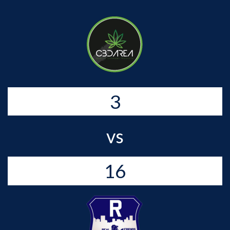
3
vs
16