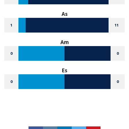
As
1
11
Am
0
0
Es
0
0