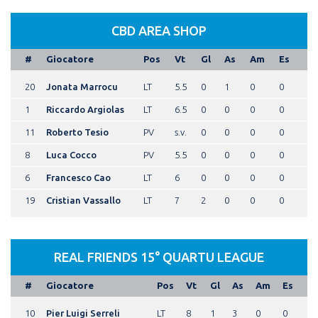
CBD AREA SHOP
#
Giocatore
Pos
Vt
Gl
As
Am
Es
20
Jonata Marrocu
LT
5.5
0
1
0
0
1
Riccardo Argiolas
LT
6.5
0
0
0
0
11
Roberto Tesio
PV
s.v.
0
0
0
0
8
Luca Cocco
PV
5.5
0
0
0
0
6
Francesco Cao
LT
6
0
0
0
0
19
Cristian Vassallo
LT
7
2
0
0
0
REAL FRIENDS 15° QUARTU LEAGUE
#
Giocatore
Pos
Vt
Gl
As
Am
Es
10
Pier Luigi Serreli
LT
8
1
3
0
0