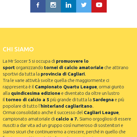
CHI SIAMO
La Mr Soccer 5 si occupa di
promuovere lo
sport
organizzando
tornei di calcio amatoriale
che attirano
sportivi da tutta la
provincia di Cagliari
.
Tra le varie attività svolte quella che maggiormente ci
rappresenta è il
Campionato Quartu League
, ormai giunto
alla
quindicesima edizione
e diventato da oltre un lustro
il
torneo di calcio a 5
più grande di tutta la
Sardegna
e più
popolare di tutto l’
hinterland cagliaritano
.
Ormai consolidato anche il successo del
Cagliari League
,
campionato amatoriale di
calcio a 7.
Siamo orgogliosi di essere
riusciti a dar vita ad un gruppo così numeroso di sostenitori e
siamo sicuri che continueremo a crescere, perché in quello che