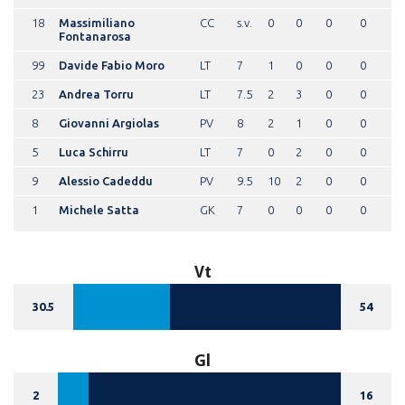
18
Massimiliano
CC
s.v.
0
0
0
0
Fontanarosa
99
Davide Fabio Moro
LT
7
1
0
0
0
23
Andrea Torru
LT
7.5
2
3
0
0
8
Giovanni Argiolas
PV
8
2
1
0
0
5
Luca Schirru
LT
7
0
2
0
0
9
Alessio Cadeddu
PV
9.5
10
2
0
0
1
Michele Satta
GK
7
0
0
0
0
Vt
30.5
54
Gl
2
16