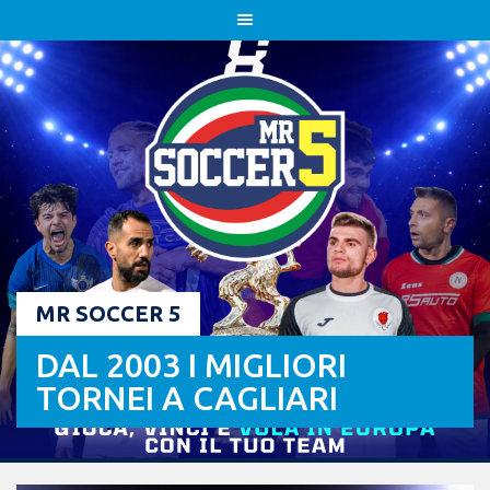
Skip
to
content
MR SOCCER 5
DAL 2003 I MIGLIORI
TORNEI A CAGLIARI