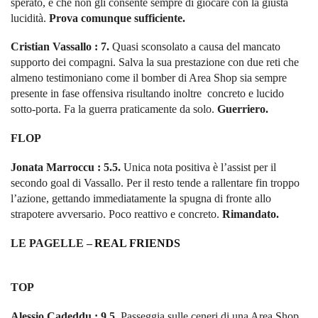
sperato, e che non gli consente sempre di giocare con la giusta
lucidità.
Prova comunque sufficiente.
Cristian Vassallo : 7.
Quasi sconsolato a causa del mancato
supporto dei compagni. Salva la sua prestazione con due reti che
almeno testimoniano come il bomber di Area Shop sia sempre
presente in fase offensiva risultando inoltre concreto e lucido
sotto-porta. Fa la guerra praticamente da solo.
Guerriero.
FLOP
Jonata Marroccu : 5.5.
Unica nota positiva è l’assist per il
secondo goal di Vassallo. Per il resto tende a rallentare fin troppo
l’azione, gettando immediatamente la spugna di fronte allo
strapotere avversario. Poco reattivo e concreto.
Rimandato.
LE PAGELLE –
REAL FRIENDS
TOP
Alessio Cadeddu : 9.5.
Passeggia sulle ceneri di una Area Shop