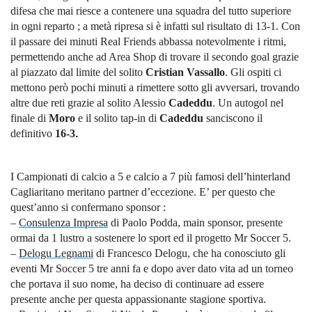
difesa che mai riesce a contenere una squadra del tutto superiore
in ogni reparto ; a metà ripresa si è infatti sul risultato di 13-1. Con
il passare dei minuti Real Friends abbassa notevolmente i ritmi,
permettendo anche ad Area Shop di trovare il secondo goal grazie
al piazzato dal limite del solito
Cristian Vassallo
. Gli ospiti ci
mettono però pochi minuti a rimettere sotto gli avversari, trovando
altre due reti grazie al solito Alessio
Cadeddu
. Un autogol nel
finale di
Moro
e il solito tap-in di
Cadeddu
sanciscono il
definitivo
16-3
.
I Campionati di calcio a 5 e calcio a 7 più famosi dell’hinterland
Cagliaritano meritano partner d’eccezione. E’ per questo che
quest’anno si confermano sponsor :
–
Consulenza Impresa
di Paolo Podda, main sponsor, presente
ormai da 1 lustro a sostenere lo sport ed il progetto Mr Soccer 5.
–
Delogu Legnami
di Francesco Delogu, che ha conosciuto gli
eventi Mr Soccer 5 tre anni fa e dopo aver dato vita ad un torneo
che portava il suo nome, ha deciso di continuare ad essere
presente anche per questa appassionante stagione sportiva.