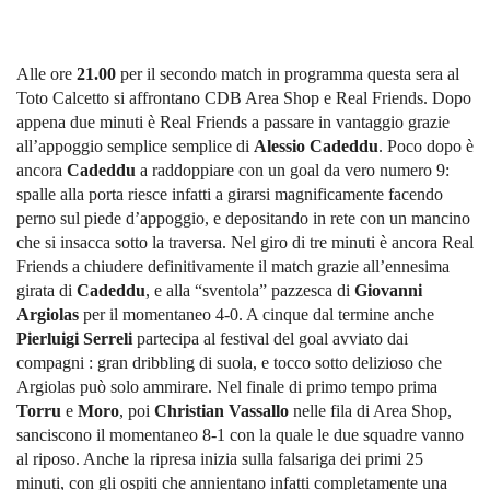
Alle ore
21.00
per il secondo match in programma questa sera al
Toto Calcetto si affrontano CDB Area Shop e Real Friends. Dopo
appena due minuti è Real Friends a passare in vantaggio grazie
all’appoggio semplice semplice di
Alessio Cadeddu
. Poco dopo è
ancora
Cadeddu
a raddoppiare con un goal da vero numero 9:
spalle alla porta riesce infatti a girarsi magnificamente facendo
perno sul piede d’appoggio, e depositando in rete con un mancino
che si insacca sotto la traversa. Nel giro di tre minuti è ancora Real
Friends a chiudere definitivamente il match grazie all’ennesima
girata di
Cadeddu
, e alla “sventola” pazzesca di
Giovanni
Argiolas
per il momentaneo 4-0. A cinque dal termine anche
Pierluigi Serreli
partecipa al festival del goal avviato dai
compagni : gran dribbling di suola, e tocco sotto delizioso che
Argiolas può solo ammirare. Nel finale di primo tempo prima
Torru
e
Moro
, poi
Christian Vassallo
nelle fila di Area Shop,
sanciscono il momentaneo 8-1 con la quale le due squadre vanno
al riposo. Anche la ripresa inizia sulla falsariga dei primi 25
minuti, con gli ospiti che annientano infatti completamente una