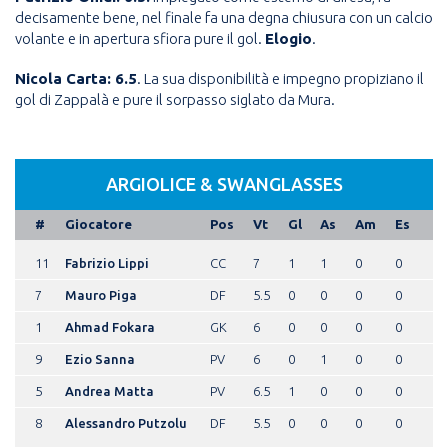
decisamente bene, nel finale fa una degna chiusura con un calcio
volante e in apertura sfiora pure il gol.
Elogio
.
Nicola Carta: 6.5
. La sua disponibilità e impegno propiziano il
gol di Zappalà e pure il sorpasso siglato da Mura.
ARGIOLICE & SWANGLASSES
#
Giocatore
Pos
Vt
Gl
As
Am
Es
11
Fabrizio Lippi
CC
7
1
1
0
0
7
Mauro Piga
DF
5.5
0
0
0
0
1
Ahmad Fokara
GK
6
0
0
0
0
9
Ezio Sanna
PV
6
0
1
0
0
5
Andrea Matta
PV
6.5
1
0
0
0
8
Alessandro Putzolu
DF
5.5
0
0
0
0