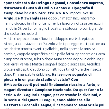
sponsorizzato da Delogu Legnami, Consulenza Impresa,
ristorante Il Gusto di Emilio Cannas e Tipografia il
Campidano
ha visto
Iterc. Cto. Ro. Ro.
imporsi
6-2 su
Argiolice & Swanglasses
dopo un match incui entrambi
hanno giocato in inferiorità numerica (padroni di casa per alcuni
minuti in 5); partono meglio i locali che sbloccano con il grande
tiro sotto l’incrocio di
Matta che poco dopo sfiora il raddoppio ma è strepitoso
Atzori, una deviazione di Putzolu vale il pareggio ma Lippi con un
bel destro riporta avanti i gialloblu; nella ripresa la musica
cambia, Zappalà approfitta della palla fatta inpennare da Carta
e impatta di testa, subito dopo Mura segna dopo un dribbling e
poi Ferreli va via a Matta e segna il doppio sorpasso, Argiolice
crolla e gli ospiti chiudono con altri due tiri di Mura che insacca
dopo l’immancabile dribbling.
Hai sempre sognato di
giocare in un grande stadio di calcio? Con
#MisterSoccer5 potresti finalmente riuscire a farlo, e
magari diventare Campione Nazionale. Da quest’anno la
serie A del Cagliari League, per entrambe le divisioni, e
la serie A del Quartu League, sono abbinate alla
Gazzetta Football League, il campionato amatoriale più