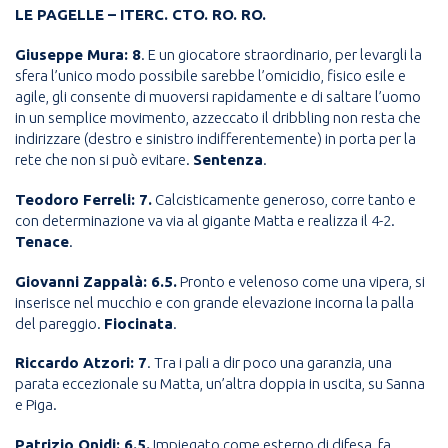
LE PAGELLE – ITERC. CTO. RO. RO.
Giuseppe Mura: 8
. E un giocatore straordinario, per levargli la
sfera l’unico modo possibile sarebbe l’omicidio, fisico esile e
agile, gli consente di muoversi rapidamente e di saltare l’uomo
in un semplice movimento, azzeccato il dribbling non resta che
indirizzare (destro e sinistro indifferentemente) in porta per la
rete che non si può evitare.
Sentenza
.
Teodoro Ferreli: 7.
Calcisticamente generoso, corre tanto e
con determinazione va via al gigante Matta e realizza il 4-2.
Tenace
.
Giovanni Zappalà: 6.5.
Pronto e velenoso come una vipera, si
inserisce nel mucchio e con grande elevazione incorna la palla
del pareggio.
Fiocinata
.
Riccardo Atzori: 7
. Tra i pali a dir poco una garanzia, una
parata eccezionale su Matta, un’altra doppia in uscita, su Sanna
e Piga.
Patrizio Onidi: 6.5.
Impiegato come esterno di difesa, fa