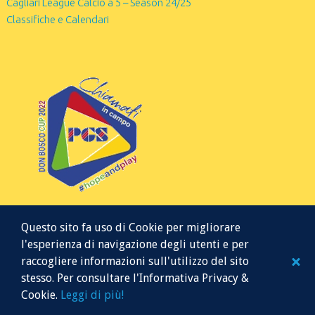
Cagliari League Calcio a 5 – Season 24/25
Classifiche e Calendari
Questo sito fa uso di Cookie per migliorare
l'esperienza di navigazione degli utenti e per
raccogliere informazioni sull'utilizzo del sito
stesso. Per consultare l'Informativa Privacy &
© 2026 Mr Soccer 5
Cookie.
Leggi di più!
Website managed by K.B.K. Servizi