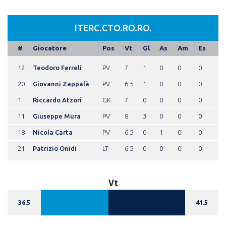
ITERC.CTO.RO.RO.
#
Giocatore
Pos
Vt
Gl
As
Am
Es
12
Teodoro Ferreli
PV
7
1
0
0
0
20
Giovanni Zappalà
PV
6.5
1
0
0
0
1
Riccardo Atzori
GK
7
0
0
0
0
11
Giuseppe Mura
PV
8
3
0
0
0
18
Nicola Carta
PV
6.5
0
1
0
0
21
Patrizio Onidi
LT
6.5
0
0
0
0
Vt
36.5
41.5