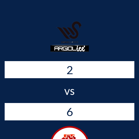
2
vs
6