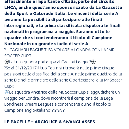
affascinante e importante d’Italia, parte del circuito
LNCA, anche quest’anno sponsorizzato da La Gazzetta
dello Sport e Gatorade Italia. Le vincenti della serie A
avranno la possibilità di partecipare alle finali
interregionali, e la prima classificata disputerà le finali
nazionali in programma a maggio. Saranno otto le
squadre che si contenderanno il titolo di Campione
Nazionale in un grande stadio di serie A.
?IL CAGLIARI LEAGUE TI FA VOLARE A LONDRA CON LA “MR.
SOCCER CUP”?
La tua squadra partecipa al Cagliari League?
?Se al 31/12/2017 il tuo Team si ritroverà nelle prime cinque
posizioni della classifica della serie A, nelle prime quattro della
serie B e nelle prime tre della serie C parteciperai alla Mr Soccer
Cup!?
La squadra vincitrice della Mr. Soccer Cup si aggiudicherà un
viaggio per Londra, dove incontrerà il campione della Lega
Londinese Dream Leagues e contendersi quindi il titolo di
Campione anglo-italiano! ??????? ?
LE PAGELLE – ARGIOLICE & SWANGLASSES