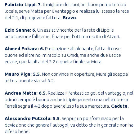
Fabrizio Lippi: 7
. Il migliore dei suoi, nel buon primo tempo
locale, serve Matta per il vantaggio e realizza lui stesso la rete
del 2-1, di pregevole fattura.
Bravo
.
Ezio Sanna: 6
. Un assist vincente per la rete di Lippi e
un’occasione fallita nel finale per l’ottima uscita di Atzori.
Ahmed Fokara: 6.
Prestazione altalenante, fatta di cose
buone ed altre no, miracolo su Onidi, ma anche due uscite
errate, quella alta del 2-2 e quella finale su Mura.
Mauro Piga: 5.5
. Non convince in copertura, Mura gli scappa
letteralmente via sul 6-2.
Andrea Matta: 6.5
. Realizza il fantastico gol del vantaggio, nel
primo tempo è buono anche in ripiegamento ma nella ripresa
Ferreli segna il 4-2 dopo aver eluso la sua marcatura.
Caduta
.
Alessandro Putzolu: 5.5
. Seppur un po sfortunato per la
deviazione che genera l’autogol, va detto che in generale non ha
difeso bene.