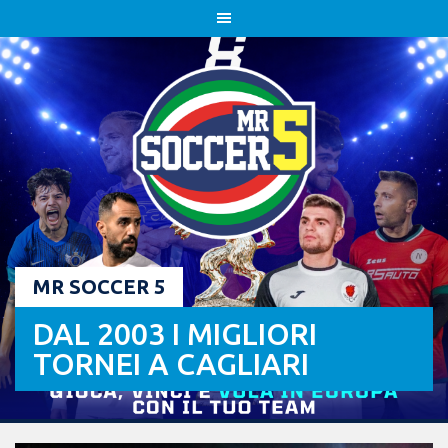
Skip
to
content
MR SOCCER 5
DAL 2003 I MIGLIORI
TORNEI A CAGLIARI