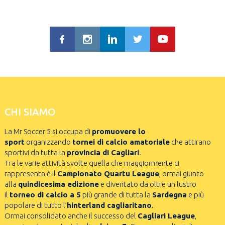
CHI SIAMO
La Mr Soccer 5 si occupa di
promuovere lo
sport
organizzando
tornei di calcio amatoriale
che attirano
sportivi da tutta la
provincia di Cagliari
.
Tra le varie attività svolte quella che maggiormente ci
rappresenta è il
Campionato Quartu League
, ormai giunto
alla
quindicesima edizione
e diventato da oltre un lustro
il
torneo di calcio a 5
più grande di tutta la
Sardegna
e più
popolare di tutto l’
hinterland cagliaritano
.
Ormai consolidato anche il successo del
Cagliari League
,