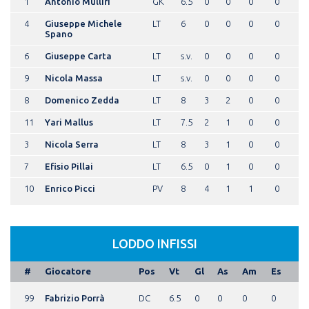
1
Antonio Mulliri
GK
6.5
0
0
0
0
4
Giuseppe Michele
LT
6
0
0
0
0
Spano
6
Giuseppe Carta
LT
s.v.
0
0
0
0
9
Nicola Massa
LT
s.v.
0
0
0
0
8
Domenico Zedda
LT
8
3
2
0
0
11
Yari Mallus
LT
7.5
2
1
0
0
3
Nicola Serra
LT
8
3
1
0
0
7
Efisio Pillai
LT
6.5
0
1
0
0
10
Enrico Picci
PV
8
4
1
1
0
LODDO INFISSI
#
Giocatore
Pos
Vt
Gl
As
Am
Es
99
Fabrizio Porrà
DC
6.5
0
0
0
0