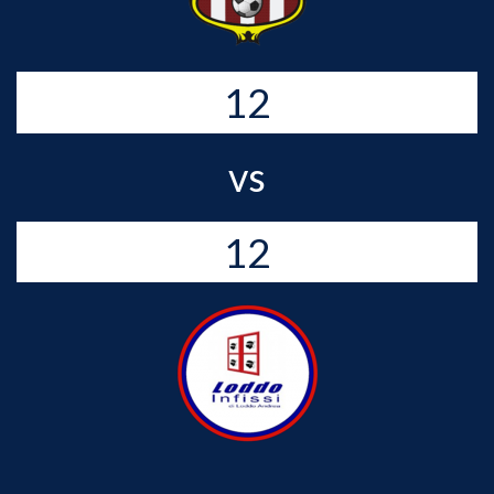
12
vs
12