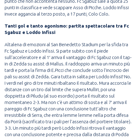
punto che non accontenta nessuno. Fc Sgabuz sale a quota 25
punti in classifica e vede scappare Asso di Picche. Loddo Infissi
invece aggancia al terzo posto, a 17 punti, Colo Colo.
Tanti gol e tanto agonismo: partita spettacolare tra Fc
Sgabuz e Loddo Infissi
Altalena di emozioni al San Benedetto Stadium per la sfida tra
Fc Sgabuz e Loddo Infissi. Si parte subito con il piede
sull’acceleratore e al 1′ arriva il vantaggio di Fc Sgabuz con il tap-
in di Zedda su assist di Mallus. Il raddoppio arriva un minuto più
tardi e porta la firma di E.Picci che conclude sotto l’incrocio dei
pali su assist di Zedda. Gara tutta in salita per Loddo Infissi? No.
I verdi nel giro di tre minuti ribaltano il risultato. Mura accorcia le
distanze con un tiro dal limite che supera Mulliri, poi una
doppietta di Piludu (al suo esordio) porta il risultato sul
momentaneo 2-3. Ma non c’è un attimo di sosta e al 7′ arriva il
pareggio di Fc Sgabuz con una conclusione tutt’altro che
irresistibile di Serra, che entra lemme lemme nella porta difesa
da Porrà (sacrificato tra i pali per l’assenza del portiere titolare).
3-3. Un minuto più tardi però Loddo Infissi ritrova il vantaggio
con una conclusione potente e precisa dalla distanza di Podda