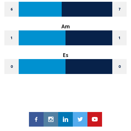
6
7
Am
1
1
Es
0
0