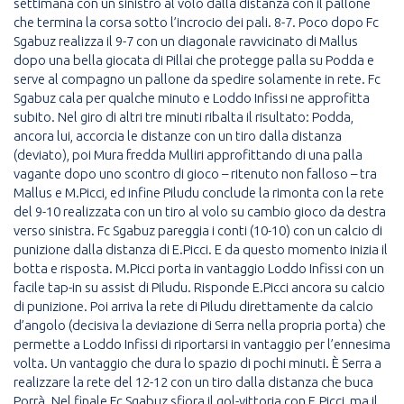
settimana con un sinistro al volo dalla distanza con il pallone
che termina la corsa sotto l’incrocio dei pali. 8-7. Poco dopo Fc
Sgabuz realizza il 9-7 con un diagonale ravvicinato di Mallus
dopo una bella giocata di Pillai che protegge palla su Podda e
serve al compagno un pallone da spedire solamente in rete. Fc
Sgabuz cala per qualche minuto e Loddo Infissi ne approfitta
subito. Nel giro di altri tre minuti ribalta il risultato: Podda,
ancora lui, accorcia le distanze con un tiro dalla distanza
(deviato), poi Mura fredda Mulliri approfittando di una palla
vagante dopo uno scontro di gioco – ritenuto non falloso – tra
Mallus e M.Picci, ed infine Piludu conclude la rimonta con la rete
del 9-10 realizzata con un tiro al volo su cambio gioco da destra
verso sinistra. Fc Sgabuz pareggia i conti (10-10) con un calcio di
punizione dalla distanza di E.Picci. E da questo momento inizia il
botta e risposta. M.Picci porta in vantaggio Loddo Infissi con un
facile tap-in su assist di Piludu. Risponde E.Picci ancora su calcio
di punizione. Poi arriva la rete di Piludu direttamente da calcio
d’angolo (decisiva la deviazione di Serra nella propria porta) che
permette a Loddo Infissi di riportarsi in vantaggio per l’ennesima
volta. Un vantaggio che dura lo spazio di pochi minuti. È Serra a
realizzare la rete del 12-12 con un tiro dalla distanza che buca
Porrà. Nel finale Fc Sgabuz sfiora il gol-vittoria con E.Picci, ma il