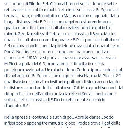
su sponda di Piludu. 3-4. C’è un attimo di sosta dopo le sette
reti realizzate in otto minuti. Nei minuti successivi Fc Sgabuz si
ferma al palo, quello colpito da Mallus con un diagonale dalla
lunga distanza. Ma E.Picci e compagni non si arrendono e al
quarto d’ora ribaltano il risultato realizzando tre gol in tre
minuti. Zedda realizza il 4-4 in tap-in su assist di Serra. Mallus
ribalta il risultato con un diagonale e E.Picci porta il risultato sul
6-4 con una conclusione da posizione ravvicinata imparabile per
Porrà. Nel finale del primo tempo non mancano i botta e
risposta. Al 18′ Mura si porta a spasso tre avversari e serve a
M.Picci la palla del 6-5, prontamente ribadita in rete da
posizione ravvicinata. Un minuto dopo Zedda riporta a due i gol
di vantaggio di Fc Sgabuz con un gol in mischia, ma M.Picci al 24′
ribadisce in rete un altro invitante pallone di Mura accorciando
le distanze e portando il risultato sul 7-6. Ma a pochi secondi dal
doppio fischio dell’arbitro arriva la rete di Serra: conclusione
sotto il sette su assist di E.Picci direttamente da calcio
d’angolo. 8-6.
Nella ripresa si continua a suon di gol. Apre le danze Loddo
Infissi dopo appena tre minuti di gioco: Podda trova il gol della