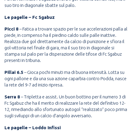
suo tiro in diagonale sbatte sul palo.
Le pagelle – Fc Sgabuz
Picci 8
– Fatica a trovare spazio per le sue accelerazioni palla al
piede, in compenso ha il piedino caldo sulle palle inattive.
Realizza due gol direttamente da calcio di punizione e sfiora il
gol-vittoria nel finale di gara, ma il suo tiro in diagonale si
stampa sul palo per la disperazione delle tifose di Fc Sgabuz
presenti in tribuna.
Pillai 6.5
– Gioca pochi minuti ma di buona intensità. Lotta su
ogni pallone e da una sua azione caparbia contro Podda, nasce
la rete del 9-7 ad inizio ripresa.
Serra 8
– Tripletta e assist. Un buon bottino per il numero 3 di
Fc Sgabuz che ha il merito di realizzare la rete del definitivo 12-
12, rimediando allo sfortunato autogol “realizzato” poco prima
sugli sviluppi di un calcio d’angolo avversario.
Le pagelle – Loddo Infissi