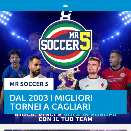
Skip
to
content
MR SOCCER 5
DAL 2003 I MIGLIORI
TORNEI A CAGLIARI