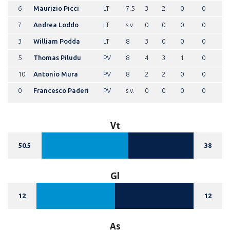
6
Maurizio Picci
LT
7.5
3
2
0
0
7
Andrea Loddo
LT
s.v.
0
0
0
0
3
William Podda
LT
8
3
0
0
0
5
Thomas Piludu
PV
8
4
3
1
0
10
Antonio Mura
PV
8
2
2
0
0
0
Francesco Paderi
PV
s.v.
0
0
0
0
Vt
50.5
38
Gl
12
12
As