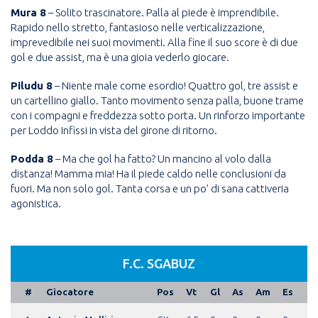
Mura 8
– Solito trascinatore. Palla al piede è imprendibile.
Rapido nello stretto, fantasioso nelle verticalizzazione,
imprevedibile nei suoi movimenti. Alla fine il suo score è di due
gol e due assist, ma è una gioia vederlo giocare.
Piludu 8
– Niente male come esordio! Quattro gol, tre assist e
un cartellino giallo. Tanto movimento senza palla, buone trame
con i compagni e freddezza sotto porta. Un rinforzo importante
per Loddo Infissi in vista del girone di ritorno.
Podda 8
– Ma che gol ha fatto? Un mancino al volo dalla
distanza! Mamma mia! Ha il piede caldo nelle conclusioni da
fuori. Ma non solo gol. Tanta corsa e un po’ di sana cattiveria
agonistica.
F.C. SGABUZ
#
Giocatore
Pos
Vt
Gl
As
Am
Es