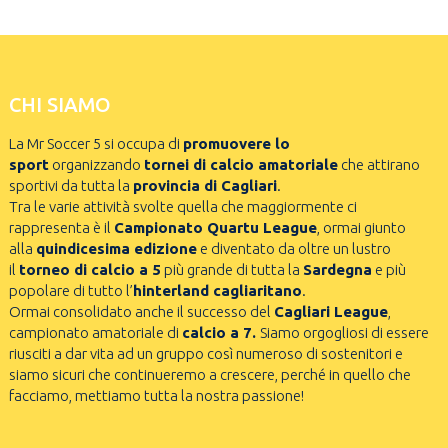
CHI SIAMO
La Mr Soccer 5 si occupa di
promuovere lo
sport
organizzando
tornei di calcio amatoriale
che attirano
sportivi da tutta la
provincia di Cagliari
.
Tra le varie attività svolte quella che maggiormente ci
rappresenta è il
Campionato Quartu League
, ormai giunto
alla
quindicesima edizione
e diventato da oltre un lustro
il
torneo di calcio a 5
più grande di tutta la
Sardegna
e più
popolare di tutto l’
hinterland cagliaritano
.
Ormai consolidato anche il successo del
Cagliari League
,
campionato amatoriale di
calcio a 7.
Siamo orgogliosi di essere
riusciti a dar vita ad un gruppo così numeroso di sostenitori e
siamo sicuri che continueremo a crescere, perché in quello che
facciamo, mettiamo tutta la nostra passione!