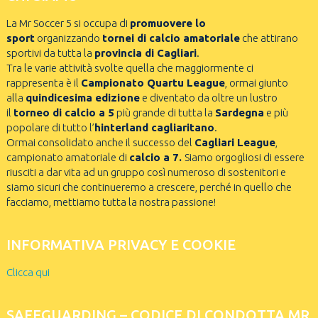
La Mr Soccer 5 si occupa di
promuovere lo
sport
organizzando
tornei di calcio amatoriale
che attirano
sportivi da tutta la
provincia di Cagliari
.
Tra le varie attività svolte quella che maggiormente ci
rappresenta è il
Campionato Quartu League
, ormai giunto
alla
quindicesima edizione
e diventato da oltre un lustro
il
torneo di calcio a 5
più grande di tutta la
Sardegna
e più
popolare di tutto l’
hinterland cagliaritano
.
Ormai consolidato anche il successo del
Cagliari League
,
campionato amatoriale di
calcio a 7.
Siamo orgogliosi di essere
riusciti a dar vita ad un gruppo così numeroso di sostenitori e
siamo sicuri che continueremo a crescere, perché in quello che
facciamo, mettiamo tutta la nostra passione!
INFORMATIVA PRIVACY E COOKIE
Clicca qui
SAFEGUARDING – CODICE DI CONDOTTA MR