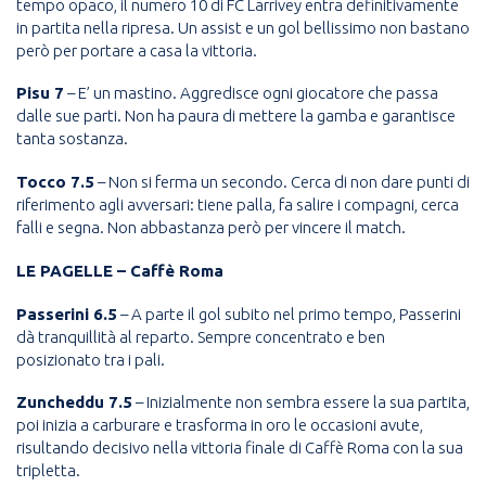
tempo opaco, il numero 10 di FC Larrivey entra definitivamente
in partita nella ripresa. Un assist e un gol bellissimo non bastano
però per portare a casa la vittoria.
Pisu 7
– E’ un mastino. Aggredisce ogni giocatore che passa
dalle sue parti. Non ha paura di mettere la gamba e garantisce
tanta sostanza.
Tocco 7.5
– Non si ferma un secondo. Cerca di non dare punti di
riferimento agli avversari: tiene palla, fa salire i compagni, cerca
falli e segna. Non abbastanza però per vincere il match.
LE PAGELLE – Caffè Roma
Passerini 6.5
– A parte il gol subito nel primo tempo, Passerini
dà tranquillità al reparto. Sempre concentrato e ben
posizionato tra i pali.
Zuncheddu 7.5
– Inizialmente non sembra essere la sua partita,
poi inizia a carburare e trasforma in oro le occasioni avute,
risultando decisivo nella vittoria finale di Caffè Roma con la sua
tripletta.