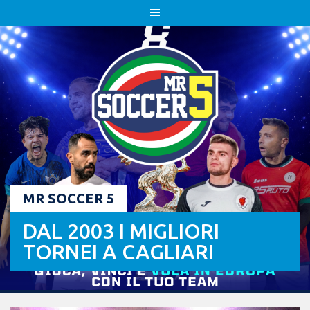
Skip
to
content
MR SOCCER 5
DAL 2003 I MIGLIORI
TORNEI A CAGLIARI