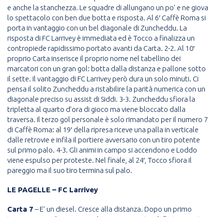
e anche la stanchezza. Le squadre di allungano un po’ e ne giova
lo spettacolo con ben due botta e risposta. Al 6′ Caffè Roma si
porta in vantaggio con un bel diagonale di Zuncheddu. La
risposta di FC Larrivey è immediata ed è Tocco a finalizza un
contropiede rapidissimo portato avanti da Carta. 2-2. Al 10′
proprio Carta inserisce il proprio nome nel tabellino dei
marcatori con un gran gol: botta dalla distanza e pallone sotto
il sette. Il vantaggio di FC Larrivey però dura un solo minuti. Ci
pensa il solito Zuncheddu a ristabilire la parità numerica con un
diagonale preciso su assist di Siddi. 3-3. Zuncheddu sfiora la
tripletta al quarto d’ora di gioco ma viene bloccato dalla
traversa. Il terzo gol personale è solo rimandato per il numero 7
di Caffè Roma: al 19′ della ripresa riceve una palla in verticale
dalle retrovie e infila il portiere avversario con un tiro potente
sul primo palo. 4-3. Gli animi in campo si accendono e Loddo
viene espulso per proteste. Nel finale, al 24′, Tocco sfiora il
pareggio ma il suo tiro termina sul palo.
LE PAGELLE – FC Larrivey
Carta 7
– E’ un diesel. Cresce alla distanza. Dopo un primo