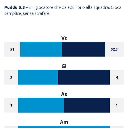
Puddu 6.5
– E’ il giocatore che dà equilibrio alla squadra. Gioca
semplice, senza strafare.
Vt
51
52.5
Gl
3
4
As
1
1
Am