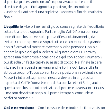
di partita protestando un po’ troppo vivacemente con il
direttore di gara. Protagonista, positivo, dell’incontro:
Zuncheddu, autore di una tripletta. Decisiva ai fini del risultato
finale.
L’equilibrio
– Le prime fasi di gioco sono segnate dall’equilibrio
totale tra le due squadre. Parte meglio Caffè Roma con una
serie di conclusioni verso la porta difesa, ottimamente, da
Pintus. Ci hanno provato soprattutto Cocco e Puddu. Quando
non ci è arrivato il portiere avversario, ci ha pensato il palo a
negare la gioia del gol ai celesti. Al quarto d’ora FC Larrivey
spreca una clamorosa occasione da gol con Tocco: il numero 9
blu sbaglia un facile tap-in su assist di Cocco. Nel finale la gara
inizia ad innervosirsi e arrivano anche i primi gol. La partita la
sblocca proprio Tocco con un tiro da posizione ravvicinata che
Passerini intercetta, ma non riesce a deviare in angolo. La
risposta di Caffè Roma è immediata con la rete di Solla, anche
questa conclusione intercettata dal portiere avversario – Pintus
– ma non deviata in angolo. Il primo tempo si conclude in
perfetta parità: 1-1.
Gol e nervosismo
– Con il passare dei minuti sale il nervosismo