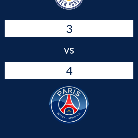
3
vs
4