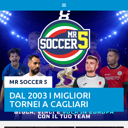
Skip
to
content
MR SOCCER 5
DAL 2003 I MIGLIORI
TORNEI A CAGLIARI