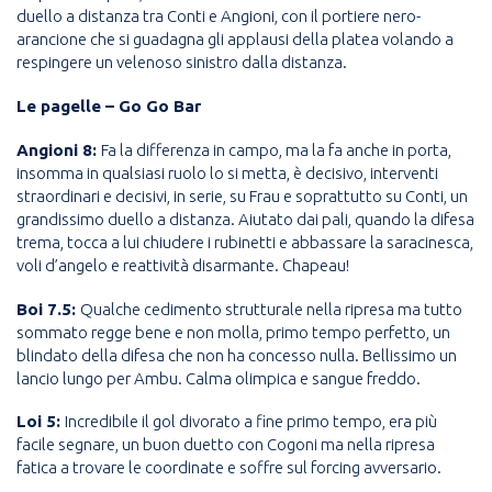
duello a distanza tra Conti e Angioni, con il portiere nero-
arancione che si guadagna gli applausi della platea volando a
respingere un velenoso sinistro dalla distanza.
Le pagelle – Go Go Bar
Angioni 8:
Fa la differenza in campo, ma la fa anche in porta,
insomma in qualsiasi ruolo lo si metta, è decisivo, interventi
straordinari e decisivi, in serie, su Frau e soprattutto su Conti, un
grandissimo duello a distanza. Aiutato dai pali, quando la difesa
trema, tocca a lui chiudere i rubinetti e abbassare la saracinesca,
voli d’angelo e reattività disarmante. Chapeau!
Boi 7.5:
Qualche cedimento strutturale nella ripresa ma tutto
sommato regge bene e non molla, primo tempo perfetto, un
blindato della difesa che non ha concesso nulla. Bellissimo un
lancio lungo per Ambu. Calma olimpica e sangue freddo.
Loi 5:
Incredibile il gol divorato a fine primo tempo, era più
facile segnare, un buon duetto con Cogoni ma nella ripresa
fatica a trovare le coordinate e soffre sul forcing avversario.