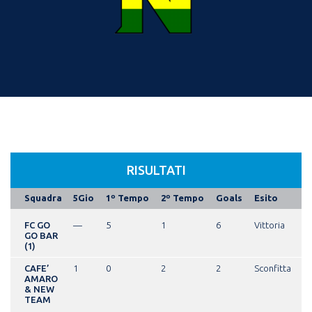
RISULTATI
Squadra
5Gio
1º Tempo
2º Tempo
Goals
Esito
FC GO
—
5
1
6
Vittoria
GO BAR
(1)
CAFE’
1
0
2
2
Sconfitta
AMARO
& NEW
TEAM