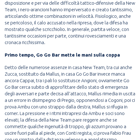
disposizione e per via delle difficoltà tattico-difensive della New
Team, i nero-arancioni hanno imperversato e creato tantissimo,
articolando ottime combinazioni in velocità. Fisiologico, anche
se pericoloso, il calo accusato nella ripresa, dove la difesa ha
mostrato qualche scricchiolio. In generale, partita veloce, con
tantissime occasioni per parte, continui rovesciamenti e una
cronaca ricchissima.
Primo tempo, Go Go Bar mette le mani sulla coppa
Detto delle numerose assenze in casa New Team, tra cui anche
Zucca, sostituito da Mallus, in casa Go Go Bar invece manca
ancora Cappai, tra i pali lo sostituisce Angioni, ovviamente Go
Go Bar cerca subito di approfittare dello stato di emergenza
degli avversari e parte decisa all’attacco, Mallus rimedia in uscita
a un errore in disimpegno di Pregio, opponendosi a Cogoni, poi ci
prova Ambu con uno strappo dalla destra, Mallus si rifugia in
corner. La pressione e i ritmi intrapresi da Ambu e soci sono
elevati, la difesa della New Team pare reggere anche se
commette qualche ingenuità di troppo, gli azzurri provano a
uscire fuori palla al piede, con Conti regista, ci prova Fabio Frau
con un sinistro dalla distanza velenoso e angolatissimo,