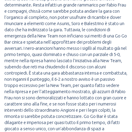
determinante. Resta infatti un grande rammarico per Fabio Frau
e compagni, chissà come sarebbe potuta andare la gara con
l’organico al completo, non poter usufruire di ricambi e dover
rinunciare a elementi come Asunis, Soro e Balestrino è stato un
dato che ha indirizzato la gara. Tuttavia, le condizioni di
emergenza della New Team non inficiano sui meriti di una Go Go
Bar cinica e spietata nell’approfittare dei problemi degli
avversari. I nero-arancioni hanno messo i sigilli al risultato già nel
primo tempo, quasi dominato e chiuso con un parziale di 5-0,
mentre nella ripresa hanno lasciato l’iniziativa alla New Team,
subendo due reti ma chiudendo il discorso con alcuni
contropiedi. È stata una gara abbastanza intensa e combattuta,
non inganni il punteggio, il 6-2 a nostro avviso è un passivo
troppo eccessivo per la New Team, per quanto fatto vedere
nella ripresa e per l’atteggiamento mostrato, gli azzurri di Fabio
Frau non si sono demoralizzati e hanno lottato con gran cuore e
carattere sino alla fine, e se non fosse stato per i numerosi
interventi dello straordinario Angioni e per i legni colpiti, la
rimonta si sarebbe potuta concretizzare. Go Go Bar è stata
dilagante e imperiosa per quasi tutto il primo tempo, di fatti
giocato a senso unico, con un’abbondanza di spazi a