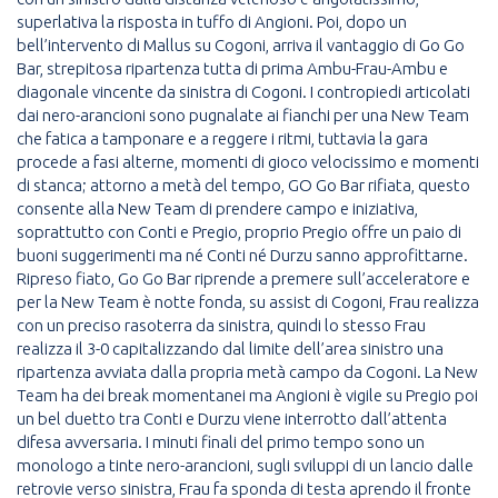
superlativa la risposta in tuffo di Angioni. Poi, dopo un
bell’intervento di Mallus su Cogoni, arriva il vantaggio di Go Go
Bar, strepitosa ripartenza tutta di prima Ambu-Frau-Ambu e
diagonale vincente da sinistra di Cogoni. I contropiedi articolati
dai nero-arancioni sono pugnalate ai fianchi per una New Team
che fatica a tamponare e a reggere i ritmi, tuttavia la gara
procede a fasi alterne, momenti di gioco velocissimo e momenti
di stanca; attorno a metà del tempo, GO Go Bar rifiata, questo
consente alla New Team di prendere campo e iniziativa,
soprattutto con Conti e Pregio, proprio Pregio offre un paio di
buoni suggerimenti ma né Conti né Durzu sanno approfittarne.
Ripreso fiato, Go Go Bar riprende a premere sull’acceleratore e
per la New Team è notte fonda, su assist di Cogoni, Frau realizza
con un preciso rasoterra da sinistra, quindi lo stesso Frau
realizza il 3-0 capitalizzando dal limite dell’area sinistro una
ripartenza avviata dalla propria metà campo da Cogoni. La New
Team ha dei break momentanei ma Angioni è vigile su Pregio poi
un bel duetto tra Conti e Durzu viene interrotto dall’attenta
difesa avversaria. I minuti finali del primo tempo sono un
monologo a tinte nero-arancioni, sugli sviluppi di un lancio dalle
retrovie verso sinistra, Frau fa sponda di testa aprendo il fronte