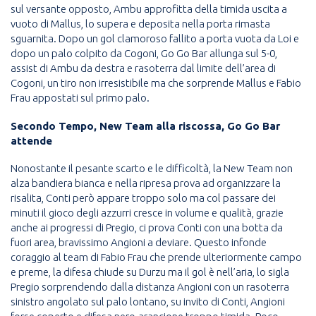
sul versante opposto, Ambu approfitta della timida uscita a
vuoto di Mallus, lo supera e deposita nella porta rimasta
sguarnita. Dopo un gol clamoroso fallito a porta vuota da Loi e
dopo un palo colpito da Cogoni, Go Go Bar allunga sul 5-0,
assist di Ambu da destra e rasoterra dal limite dell’area di
Cogoni, un tiro non irresistibile ma che sorprende Mallus e Fabio
Frau appostati sul primo palo.
Secondo Tempo, New Team alla riscossa, Go Go Bar
attende
Nonostante il pesante scarto e le difficoltà, la New Team non
alza bandiera bianca e nella ripresa prova ad organizzare la
risalita, Conti però appare troppo solo ma col passare dei
minuti il gioco degli azzurri cresce in volume e qualità, grazie
anche ai progressi di Pregio, ci prova Conti con una botta da
fuori area, bravissimo Angioni a deviare. Questo infonde
coraggio al team di Fabio Frau che prende ulteriormente campo
e preme, la difesa chiude su Durzu ma il gol è nell’aria, lo sigla
Pregio sorprendendo dalla distanza Angioni con un rasoterra
sinistro angolato sul palo lontano, su invito di Conti, Angioni