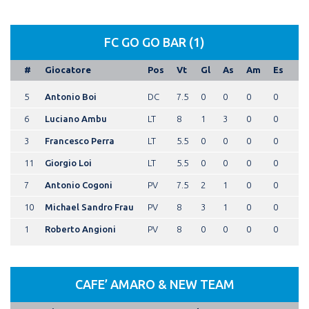
FC GO GO BAR (1)
#
Giocatore
Pos
Vt
Gl
As
Am
Es
5
Antonio Boi
DC
7.5
0
0
0
0
6
Luciano Ambu
LT
8
1
3
0
0
3
Francesco Perra
LT
5.5
0
0
0
0
11
Giorgio Loi
LT
5.5
0
0
0
0
7
Antonio Cogoni
PV
7.5
2
1
0
0
10
Michael Sandro Frau
PV
8
3
1
0
0
1
Roberto Angioni
PV
8
0
0
0
0
CAFE’ AMARO & NEW TEAM