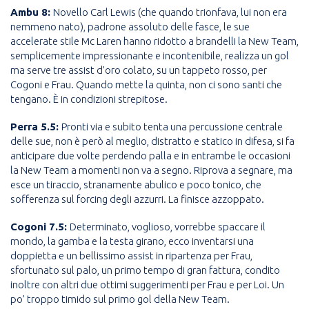
Ambu 8:
Novello Carl Lewis (che quando trionfava, lui non era
nemmeno nato), padrone assoluto delle fasce, le sue
accelerate stile Mc Laren hanno ridotto a brandelli la New Team,
semplicemente impressionante e incontenibile, realizza un gol
ma serve tre assist d’oro colato, su un tappeto rosso, per
Cogoni e Frau. Quando mette la quinta, non ci sono santi che
tengano. È in condizioni strepitose.
Perra 5.5:
Pronti via e subito tenta una percussione centrale
delle sue, non è però al meglio, distratto e statico in difesa, si fa
anticipare due volte perdendo palla e in entrambe le occasioni
la New Team a momenti non va a segno. Riprova a segnare, ma
esce un tiraccio, stranamente abulico e poco tonico, che
sofferenza sul forcing degli azzurri. La finisce azzoppato.
Cogoni 7.5:
Determinato, voglioso, vorrebbe spaccare il
mondo, la gamba e la testa girano, ecco inventarsi una
doppietta e un bellissimo assist in ripartenza per Frau,
sfortunato sul palo, un primo tempo di gran fattura, condito
inoltre con altri due ottimi suggerimenti per Frau e per Loi. Un
po’ troppo timido sul primo gol della New Team.