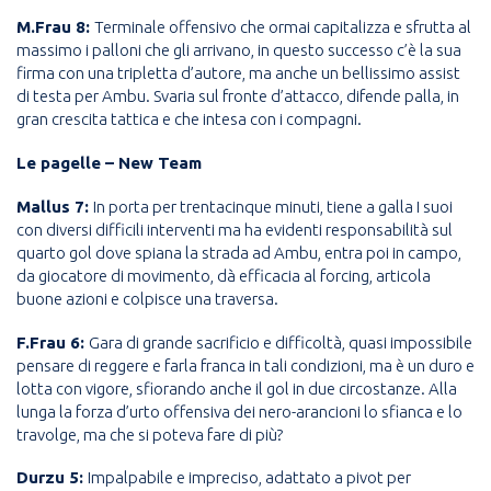
M.Frau 8:
Terminale offensivo che ormai capitalizza e sfrutta al
massimo i palloni che gli arrivano, in questo successo c’è la sua
firma con una tripletta d’autore, ma anche un bellissimo assist
di testa per Ambu. Svaria sul fronte d’attacco, difende palla, in
gran crescita tattica e che intesa con i compagni.
Le pagelle – New Team
Mallus 7:
In porta per trentacinque minuti, tiene a galla I suoi
con diversi difficili interventi ma ha evidenti responsabilità sul
quarto gol dove spiana la strada ad Ambu, entra poi in campo,
da giocatore di movimento, dà efficacia al forcing, articola
buone azioni e colpisce una traversa.
F.Frau 6:
Gara di grande sacrificio e difficoltà, quasi impossibile
pensare di reggere e farla franca in tali condizioni, ma è un duro e
lotta con vigore, sfiorando anche il gol in due circostanze. Alla
lunga la forza d’urto offensiva dei nero-arancioni lo sfianca e lo
travolge, ma che si poteva fare di più?
Durzu 5:
Impalpabile e impreciso, adattato a pivot per