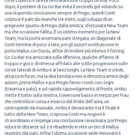
forse coperto e difesa nero-arancione troppo timida. Poco
dopo, il portiere di Go Go Bar evita il secondo gol volando su
una stupenda conclusione sempre di Pregio, quindi Conti
colpisce il palo da neanche tre metri, sugli sviluppi di un
pregevole spunto di Pregio dalla sinistra, sfortunata New Team
ma che occasione fallita. È un ottimo momento per la New
Team, ma la porta avversaria pare stregata, un diagonale di
Conti termina di poco a lato, poi gli azzurri sostituiscono in
porta Mallus con Durzu, alfine di rendere più intenso il forcing.
Go Go Bar sta arroccata sulla difensiva, qualche affanno di
troppo e gioco di rimessa affidato alle solite progressioni sulle
corsie laterali di Ambu e ai lanci lunghi. La New Team ci crede,
attacca in forze, ma la dea bendata non si dimostra amica degli
azzurri, prima Mallus e poi Pregio fanno i conti con i legni
(traversa e palo), e sul rapido capovolgimento di fronte, Ambu
mette il turbo sulla sinistra, traversone basso in mezzo per Frau
che controlla in corsa e insacca dal limite dell’area, un
contropiede da manuale. Ambu è devastante ma il finale è
tutto della New Team, ci riprova Conti ma Angioni è
straordinario e respinge una conclusione ravvicinata, poi Pregio
riduce le distanze sul 2-6 ribadendo in rete un tiro di Mallus
respinto dal palo, infine l’ultima occasione vede rinnovarsi il