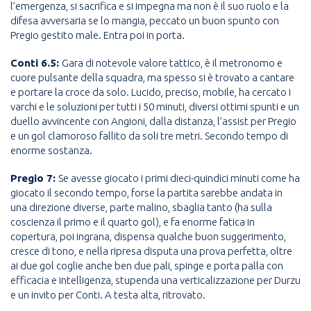
l’emergenza, si sacrifica e si impegna ma non è il suo ruolo e la
difesa avversaria se lo mangia, peccato un buon spunto con
Pregio gestito male. Entra poi in porta.
Conti 6.5:
Gara di notevole valore tattico, è il metronomo e
cuore pulsante della squadra, ma spesso si è trovato a cantare
e portare la croce da solo. Lucido, preciso, mobile, ha cercato i
varchi e le soluzioni per tutti i 50 minuti, diversi ottimi spunti e un
duello avvincente con Angioni, dalla distanza, l’assist per Pregio
e un gol clamoroso fallito da soli tre metri. Secondo tempo di
enorme sostanza.
Pregio 7:
Se avesse giocato i primi dieci-quindici minuti come ha
giocato il secondo tempo, forse la partita sarebbe andata in
una direzione diverse, parte malino, sbaglia tanto (ha sulla
coscienza il primo e il quarto gol), e fa enorme fatica in
copertura, poi ingrana, dispensa qualche buon suggerimento,
cresce di tono, e nella ripresa disputa una prova perfetta, oltre
ai due gol coglie anche ben due pali, spinge e porta palla con
efficacia e intelligenza, stupenda una verticalizzazione per Durzu
e un invito per Conti. A testa alta, ritrovato.