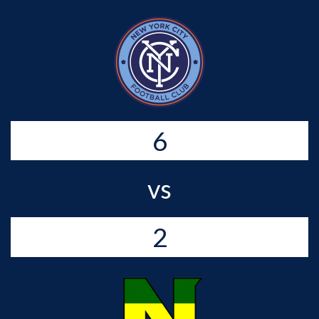
6
vs
2