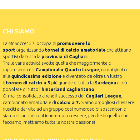
CHI SIAMO
La Mr Soccer 5 si occupa di
promuovere lo
sport
organizzando
tornei di calcio amatoriale
che attirano
sportivi da tutta la
provincia di Cagliari
.
Tra le varie attività svolte quella che maggiormente ci
rappresenta è il
Campionato Quartu League
, ormai giunto
alla
quindicesima edizione
e diventato da oltre un lustro
il
torneo di calcio a 5
più grande di tutta la
Sardegna
e più
popolare di tutto l’
hinterland cagliaritano
.
Ormai consolidato anche il successo del
Cagliari League
,
campionato amatoriale di
calcio a 7.
Siamo orgogliosi di essere
riusciti a dar vita ad un gruppo così numeroso di sostenitori e
siamo sicuri che continueremo a crescere, perché in quello che
facciamo, mettiamo tutta la nostra passione!