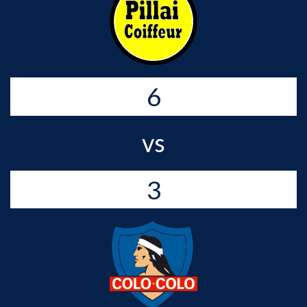
6
vs
3