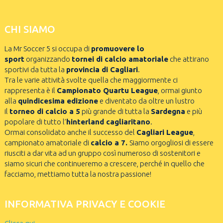
CHI SIAMO
La Mr Soccer 5 si occupa di
promuovere lo
sport
organizzando
tornei di calcio amatoriale
che attirano
sportivi da tutta la
provincia di Cagliari
.
Tra le varie attività svolte quella che maggiormente ci
rappresenta è il
Campionato Quartu League
, ormai giunto
alla
quindicesima edizione
e diventato da oltre un lustro
il
torneo di calcio a 5
più grande di tutta la
Sardegna
e più
popolare di tutto l’
hinterland cagliaritano
.
Ormai consolidato anche il successo del
Cagliari League
,
campionato amatoriale di
calcio a 7.
Siamo orgogliosi di essere
riusciti a dar vita ad un gruppo così numeroso di sostenitori e
siamo sicuri che continueremo a crescere, perché in quello che
facciamo, mettiamo tutta la nostra passione!
INFORMATIVA PRIVACY E COOKIE