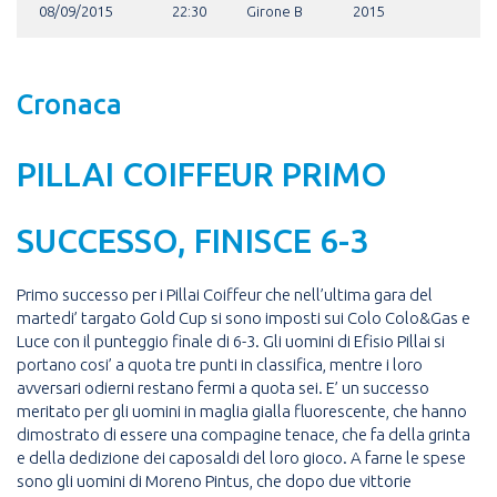
08/09/2015
22:30
Girone B
2015
Cronaca
PILLAI COIFFEUR PRIMO
SUCCESSO, FINISCE 6-3
Primo successo per i Pillai Coiffeur che nell’ultima gara del
martedi’ targato Gold Cup si sono imposti sui Colo Colo&Gas e
Luce con il punteggio finale di 6-3. Gli uomini di Efisio Pillai si
portano cosi’ a quota tre punti in classifica, mentre i loro
avversari odierni restano fermi a quota sei. E’ un successo
meritato per gli uomini in maglia gialla fluorescente, che hanno
dimostrato di essere una compagine tenace, che fa della grinta
e della dedizione dei caposaldi del loro gioco. A farne le spese
sono gli uomini di Moreno Pintus, che dopo due vittorie