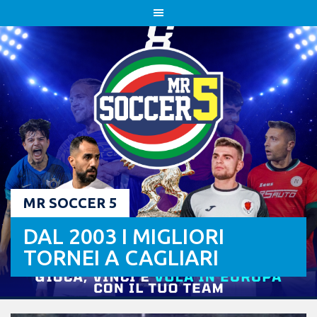
Skip
to
content
MR SOCCER 5
DAL 2003 I MIGLIORI
TORNEI A CAGLIARI