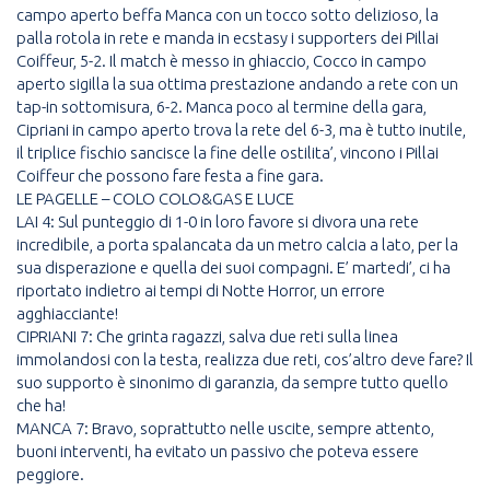
campo aperto beffa Manca con un tocco sotto delizioso, la
palla rotola in rete e manda in ecstasy i supporters dei Pillai
Coiffeur, 5-2. Il match è messo in ghiaccio, Cocco in campo
aperto sigilla la sua ottima prestazione andando a rete con un
tap-in sottomisura, 6-2. Manca poco al termine della gara,
Cipriani in campo aperto trova la rete del 6-3, ma è tutto inutile,
il triplice fischio sancisce la fine delle ostilita’, vincono i Pillai
Coiffeur che possono fare festa a fine gara.
LE PAGELLE – COLO COLO&GAS E LUCE
LAI 4: Sul punteggio di 1-0 in loro favore si divora una rete
incredibile, a porta spalancata da un metro calcia a lato, per la
sua disperazione e quella dei suoi compagni. E’ martedi’, ci ha
riportato indietro ai tempi di Notte Horror, un errore
agghiacciante!
CIPRIANI 7: Che grinta ragazzi, salva due reti sulla linea
immolandosi con la testa, realizza due reti, cos’altro deve fare? Il
suo supporto è sinonimo di garanzia, da sempre tutto quello
che ha!
MANCA 7: Bravo, soprattutto nelle uscite, sempre attento,
buoni interventi, ha evitato un passivo che poteva essere
peggiore.