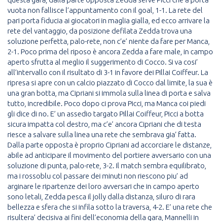
vuota non fallisce l’appuntamento con il goal, 1-1. La rete del
pari porta fiducia ai giocatori in maglia gialla, ed ecco arrivare la
rete del vantaggio, da posizione defilata Zedda trova una
soluzione perfetta, palo-rete, non c’e’ niente da fare per Manca,
2-1. Poco prima del riposo è ancora Zedda a fare male, in campo
aperto sfrutta al meglio il suggerimento di Cocco. Si va cosi’
all’intervallo con il risultato di 3-1 in favore dei Pillai Coiffeur. La
ripresa si apre con un calcio piazzato di Cocco dal limite, la sua è
una gran botta, ma Cipriani si immola sulla linea di porta e salva
tutto, incredibile. Poco dopo ci prova Picci, ma Manca coi piedi
gli dice di no. E’ un assedio targato Pillai Coiffeur, Picci a botta
sicura impatta col destro, ma c’e’ ancora Cipriani che di testa
riesce a salvare sulla linea una rete che sembrava gia’ fatta.
Dalla parte opposta è proprio Cipriani ad accorciare le distanze,
abile ad anticipare il movimento del portiere avversario con una
soluzione di punta, palo-rete, 3-2. Il match sembra equilibrato,
ma i rossoblu col passare dei minuti non riescono piu’ ad
arginare le ripartenze dei loro avversari che in campo aperto
sono letali, Zedda pesca il jolly dalla distanza, siluro di rara
bellezza e sfera che si infila sotto la traversa, 4-2. E’ una rete che
risultera’ decisiva ai fini dell’economia della gara, Mannelli in