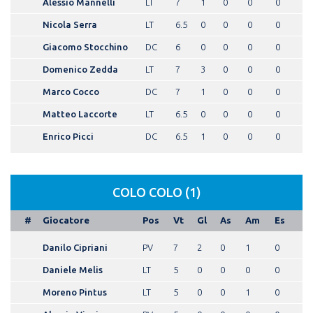
Alessio Mannelli
LT
7
1
0
0
0
Nicola Serra
LT
6.5
0
0
0
0
Giacomo Stocchino
DC
6
0
0
0
0
Domenico Zedda
LT
7
3
0
0
0
Marco Cocco
DC
7
1
0
0
0
Matteo Laccorte
LT
6.5
0
0
0
0
Enrico Picci
DC
6.5
1
0
0
0
COLO COLO (1)
#
Giocatore
Pos
Vt
Gl
As
Am
Es
Danilo Cipriani
PV
7
2
0
1
0
Daniele Melis
LT
5
0
0
0
0
Moreno Pintus
LT
5
0
0
1
0