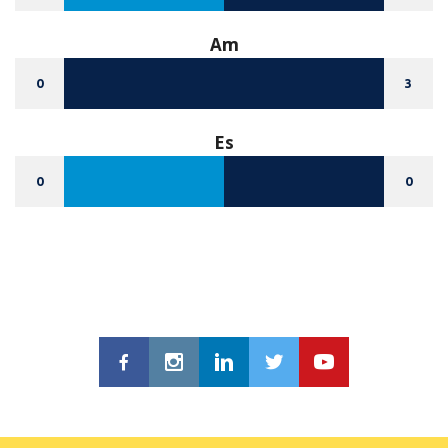
Am
0
3
Es
0
0