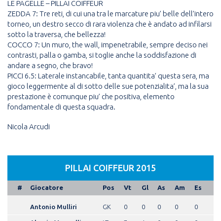
LE PAGELLE – PILLAI COIFFEUR
ZEDDA 7: Tre reti, di cui una tra le marcature piu’ belle dell’intero
torneo, un destro secco di rara violenza che è andato ad infilarsi
sotto la traversa, che bellezza!
COCCO 7: Un muro, the wall, impenetrabile, sempre deciso nei
contrasti, palla o gamba, si toglie anche la soddisfazione di
andare a segno, che bravo!
PICCI 6.5: Laterale instancabile, tanta quantita’ questa sera, ma
gioco leggermente al di sotto delle sue potenzialita’, ma la sua
prestazione è comunque piu’ che positiva, elemento
fondamentale di questa squadra.
Nicola Arcudi
PILLAI COIFFEUR 2015
#
Giocatore
Pos
Vt
Gl
As
Am
Es
Antonio Mulliri
GK
0
0
0
0
0