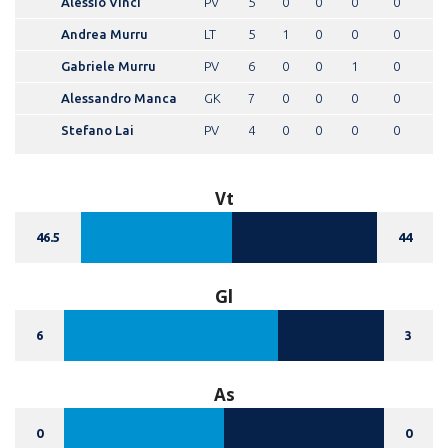
Alessio Vinci
PV
5
0
0
0
0
Andrea Murru
LT
5
1
0
0
0
Gabriele Murru
PV
6
0
0
1
0
Alessandro Manca
GK
7
0
0
0
0
Stefano Lai
PV
4
0
0
0
0
Vt
46.5
44
Gl
6
3
As
0
0