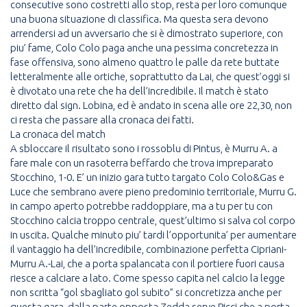
consecutive sono costretti allo stop, resta per loro comunque
una buona situazione di classifica. Ma questa sera devono
arrendersi ad un avversario che si è dimostrato superiore, con
piu’ fame, Colo Colo paga anche una pessima concretezza in
fase offensiva, sono almeno quattro le palle da rete buttate
letteralmente alle ortiche, soprattutto da Lai, che quest’oggi si
è divotato una rete che ha dell’incredibile. Il match è stato
diretto dal sign. Lobina, ed è andato in scena alle ore 22,30, non
ci resta che passare alla cronaca dei fatti.
La cronaca del match
A sbloccare il risultato sono i rossoblu di Pintus, è Murru A. a
fare male con un rasoterra beffardo che trova impreparato
Stocchino, 1-0. E’ un inizio gara tutto targato Colo Colo&Gas e
Luce che sembrano avere pieno predominio territoriale, Murru G.
in campo aperto potrebbe raddoppiare, ma a tu per tu con
Stocchino calcia troppo centrale, quest’ultimo si salva col corpo
in uscita. Qualche minuto piu’ tardi l’opportunita’ per aumentare
il vantaggio ha dell’incredibile, combinazione perfetta Cipriani-
Murru A.-Lai, che a porta spalancata con il portiere fuori causa
riesce a calciare a lato. Come spesso capita nel calcio la legge
non scritta “gol sbagliato gol subito” si concretizza anche per
questa gara, dalla parte opposta Zedda serve Picci che a porta