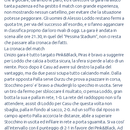
tanta pazienza ed ha gestito il match con grande esperienza,
non mostrando nessun cartellino, per evitare che la situazione
potesse peggiorare. Gli uomini di Alessio Loddo restano fermi a
quota tre, per via del successo all’esordio, e si fanno agganciare
in classifica proprio dai loro rivali di oggi. La gara è andata in
scena alle ore 21.30, in quel del “Pessina Stadium”, non ci resta
che passare alla cronaca dei fatti.
La cronaca del match
L’inizio gara è tutto targato Pink&Black, Piras è bravo a suggerire
per Loddo che calcia a botta sicura, la sfera si perde a lato di un
niente. Poco dopo è Casu ad avere sul destro la palla del
vantaggio, ma da due passi sciupa tutto calciando male. Dalla
parte opposta Palla serve Durzu che prova a piazzare in corsa,
Stocchino pero’ e’ bravo a chiudergli lo specchio in uscita. Serve
un tiro da fermo per sbloccare il risultato, ci pensa Loddo, gran
botta la sua e palla in rete, 1-0. La rete del raddoppio non si fa
attendere, assist di Loddo per Casu che questa volta non
sbaglia, palla in fondo al sacco, 2-0. Ad un soffio dal riposo in
campo aperto Palla accorcia le distanze, abile a superare
Stocchino in uscita ed infilare in rete a porta sguarnita. Si va cosi’
all’intervallo con il punteggio di 2-1 in favore dei Pink&Black. Ad