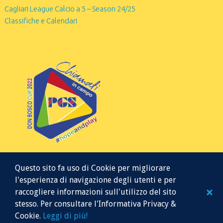
Cagliari League Calcio a 5 – Season 24/25
Classifiche e Calendari
Questo sito fa uso di Cookie per migliorare
l'esperienza di navigazione degli utenti e per
raccogliere informazioni sull'utilizzo del sito
stesso. Per consultare l'Informativa Privacy &
© 2026 Mr Soccer 5
Cookie.
Leggi di più!
Website managed by K.B.K. Servizi