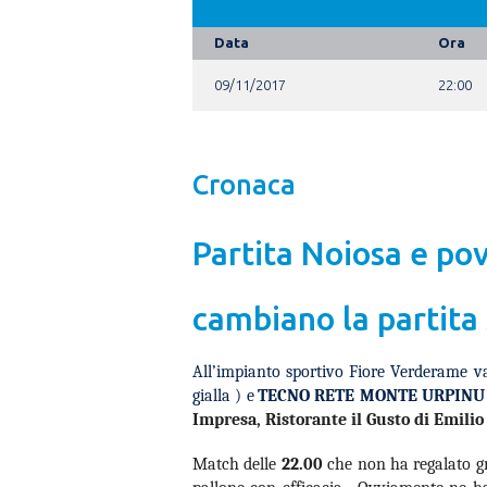
Data
Ora
09/11/2017
22:00
Cronaca
Partita Noiosa e pov
cambiano la partita 
All’impianto sportivo
Fiore Verderame
v
gialla )
e
TECNO RETE MONTE URPINU
Impresa, Ristorante il Gusto di Emili
Match delle
2
2
.00
che non ha
regalato g