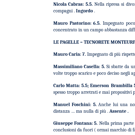
Nicola Cabras: 5.5
.
Nella ripresa si div
compagni .
Ingordo
.
Mauro Pastorino: 6.5
.
Impegnato poco 
concentrato
in un campo abbastanza diffi
LE PAGELLE –
TECNORETE MONTEUR
Mauro Caria: 7
.
Impegnato di più rispetto
Massimiliano Casella:
5.
Si sbatte da u
volte troppo scarico e poco deciso negli ap
Carlo Matta: 5.5; Emerson Brambilla 
spesso troppo arretrati e mai propositivi p
Manuel Foschini: 5
.
Anche lui una non
distanza … ma nulla di più .
Assente .
Giuseppe Fontana: 5
.
Nella prima parte 
conclusioni da fuori ( ormai marchio di f