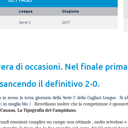
League
Stagione
Serie C
2017
era di occasioni. Nel finale prim
sancendo il definitivo 2-0.
a in scena la
terza giornata della Serie C della Cagliari League .
Si a
( in maglia blu ) .
Ricordiamo inoltre che la competizione è sponsor
o Cannas, La Tipografia del Campidano.
randi emozioni complice un campo non ottimale , molto scivoloso e do