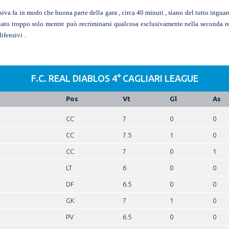
nsiva fa in modo che buona parte della gara , circa 40 minuti , siano del tutto ingua
ciato troppo solo mentre può recriminarsi qualcosa esclusivamente nella seconda 
ifensivi .
F.C. REAL DIABLOS 4° CAGLIARI LEAGUE
Pos
Vt
Gl
As
CC
7
0
0
CC
7.5
1
0
CC
7
0
1
LT
6
0
0
DF
6.5
0
0
GK
7
1
0
PV
6.5
0
0