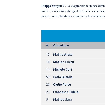
Filippo Vargiu: 7 .
La sua precisione in fase dife
nulla . In occasione del goal di Cuccu viene las
perché poteva limitarsi a compiti esclusivamente d
#
Giocatore
12
Mattia Aresu
10
Matteo Cuccu
11
Michele Coni
99
Carlo Busalla
20
Giulio Porcu
23
Francesco Tiddia
9
Matteo Sara