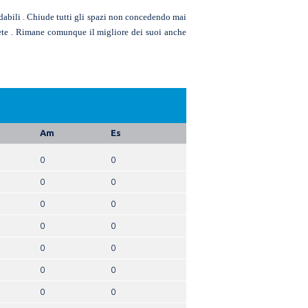
rdabili . Chiude tutti gli spazi non concedendo mai
rete . Rimane comunque il migliore dei suoi anche
Am
Es
0
0
0
0
0
0
0
0
0
0
0
0
0
0