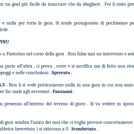
ora un goal più facile da insaccare che da sbagliare . Per il resto p
e nulla per tutta la gara. Si rende protagonista di pochissime 
cile .
PINU
 a Pastorino nel corso della gara . Non falsa mai un intervento e solo
na parte all’altra , ci prova , corre e si sacrifica ma di fatto non ri
poggi e nelle conclusioni .
Sprecato .
5.5
.
Non li si vede praticamente nulla in una gara in cui non sono s
er far male agli avversari .
Fantasmi .
 presenza all’interno del terreno di gioco . Si va vedere in spora
di gara sembra l’unico dei suoi che ci voglia provare concretamente .
abbrica brevettato ) si riducono a 0 .
Sconfortato .