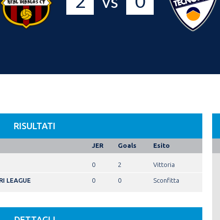
2
0
vs
RISULTATI
JER
Goals
Esito
0
2
Vittoria
RI LEAGUE
0
0
Sconfitta
DETTAGLI