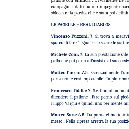
pallone con efficacia . Ovviamente ne h
compagini infatti hanno impegnato poco 
sbloccare la partita che è stata poi defini
LE PAGELLE –
REAL DIABLOS
Vincenzo Puzzoni: 7
.
Si trova a meravi
sporco di fare “legna” e spezzare le sortit
Michele Coni: 7
.
La sua prestazione sale
palla che poi porta all’assist e al successi
Matteo Cuccu: 7.5
.
Essenzialmente l’uni
porta non è così impossibile . In più rima
Francesco Tiddia: 7
.
S.v. fino al moment
difendere il pallone , fare perno sul pie
Filippo Vargiu e quindi uno per niente mi
Matteo Sara: 6.5
.
Da punta ci mette tut
messo . Nella ripresa arretra la sua posi