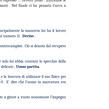
no espresso … ovvero nullo . Entrambe le
santi . Nel finale ci ha pensato Cuccu a
incipalmente la manovra lui ha il lavoro
dal numero 11 .
Deciso .
centrocampisti . Ciò si denota dal recupero
solo lui abbia centrato lo specchio della
 delicato .
Uomo partita.
 la bravura di utilizzare il suo fisico per
 2-0 . E’ dire che l’uomo in marcatura era
tto a girare a vuoto nonostante l’impegno