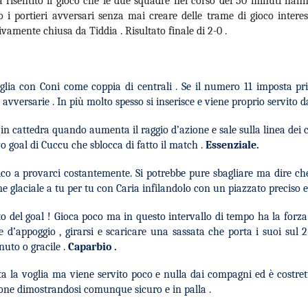
a risentito il gioco che le due squadre nel corso dei 50 minuti han
i portieri avversari senza mai creare delle trame di gioco interes
tivamente chiusa da Tiddia . Risultato finale di 2-0 .
glia con Coni come coppia di centrali . Se il numero 11 imposta pr
e avversarie . In più molto spesso si inserisce e viene proprio servito 
 in cattedra quando aumenta il raggio d’azione e sale sulla linea dei 
vo goal di Cuccu che sblocca di fatto il match .
Essenziale.
co a provarci costantemente. Si potrebbe pure sbagliare ma dire che 
ne glaciale a tu per tu con Caria infilandolo con un piazzato preciso e
o del goal ! Gioca poco ma in questo intervallo di tempo ha la forza e
de d’appoggio , girarsi e scaricare una sassata che porta i suoi sul
nuto o gracile .
Caparbio .
ta la voglia ma viene servito poco e nulla dai compagni ed è costre
zione dimostrandosi comunque sicuro e in palla .