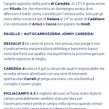
l’angolo opposto della porta
di Caredda
. Al 23°c’è gloria anche
per
Piludu
che che intercetta un disimpegno errato di un
difensore e batte Jonny Caredda per l’ottava volta. Solo per gli
onori della cronaca il gol di
Deiana
al 24° su assist di
Cadelano
e le conclusioni di
Arisci
e
Cocco
ben parate da
Onidi
.
PAGELLE –
AUTOCARROZZERIA JONNY CAREDDA:
DESSALVI 5
:né carne né pesce, non pressa, non punge e non
e’praticamente mai pericoloso;dribbling e baricentro basso
sono due fra le sue qualita’ ma aspettiamo la prossima gara per
vederle espresse al meglio.
CAREDDA 6:
subisce 8 gol su alcuni dei quali e’responsabile ma
ne evita almeno altrettanti con una serie di interventi
spettacolari;
Curreli
gli piega una mano con una bomba,il
consiglio e’usare i pugni.
PIGLIACAMPO 6.5
:il migliore dei suoi, se fosse stato di piu’in
campo probabilmente sarebbe stata piu’dura per
l’avversario;mette piede in campo nella ripresa quando ormai i
giochi sono fatti senza poter incidere positivamente.