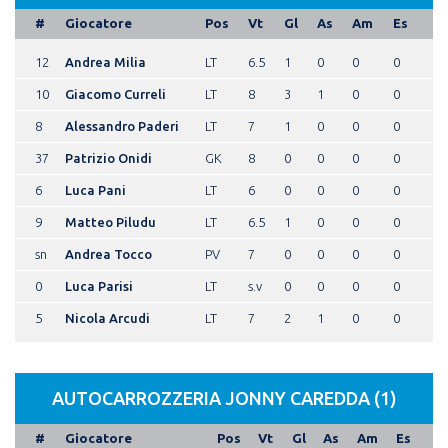
#
Giocatore
Pos
Vt
Gl
As
Am
Es
12
Andrea Milia
LT
6.5
1
0
0
0
10
Giacomo Curreli
LT
8
3
1
0
0
8
Alessandro Paderi
LT
7
1
0
0
0
37
Patrizio Onidi
GK
8
0
0
0
0
6
Luca Pani
LT
6
0
0
0
0
9
Matteo Piludu
LT
6.5
1
0
0
0
sn
Andrea Tocco
PV
7
0
0
0
0
0
Luca Parisi
LT
s.v
0
0
0
0
5
Nicola Arcudi
LT
7
2
1
0
0
AUTOCARROZZERIA JONNY CAREDDA (1)
#
Giocatore
Pos
Vt
Gl
As
Am
Es