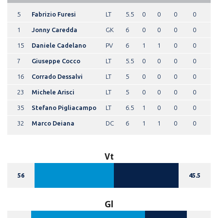
5
Fabrizio Furesi
LT
5.5
0
0
0
0
1
Jonny Caredda
GK
6
0
0
0
0
15
Daniele Cadelano
PV
6
1
1
0
0
7
Giuseppe Cocco
LT
5.5
0
0
0
0
16
Corrado Dessalvi
LT
5
0
0
0
0
23
Michele Arisci
LT
5
0
0
0
0
35
Stefano Pigliacampo
LT
6.5
1
0
0
0
32
Marco Deiana
DC
6
1
1
0
0
Vt
56
45.5
Gl