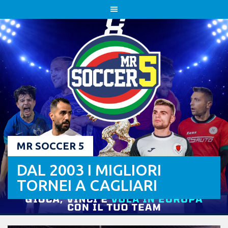
Skip
to
content
MR SOCCER 5
DAL 2003 I MIGLIORI
TORNEI A CAGLIARI