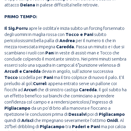
attacco
Deiana
in palese difficolta’nelle retrovie.
PRIMO TEMPO:
Il Sig.Porru
apre le ostilita’e inizia subito un forcing forsennato
degli uomini in maglia rossa con
Tocco e Pani
subito
pericolosissimi:bella palla di
Andrea
per il numero 6 che in
mezza rovesciata impegna
Caredda
. Passa un minuto e i due si
scambiano i ruoli con
Pan
i in veste di assist-man e Tocco che
conclude colpendo il montante sinistro. Nei primi minuti sembra
esserci solo una squadra in campo:al 6°punizione velenosa di
Arcudi e
Caredda
devia in angolo, sull’azione successiva
Tocco
scodella per
Pani
ma il tiro colpisce di nuovo il palo. E’il
preludio al gol:
Currel
i appena entrato serve un pallone coi
fiocchi ad
Arcuri
che di sinistro castiga
Caredda
. Il gol subito ha
un effetto benefico sui bianchi che cominciano a prendere
confidenza col campo e a rendersi pericolosi,l’ingresso di
Pigliacampo
da un po’di brio alla manovra e fioccano a
ripetizione le conclusioni prima di
Dessalvi
poi di
Pigliacampo
quindi di
Arisci
che impegnano severamente l’ottimo
Onidi
. Al
20°bel dribbling di
Piglacampo
tra
Paderi e Pani
ma poi calcia