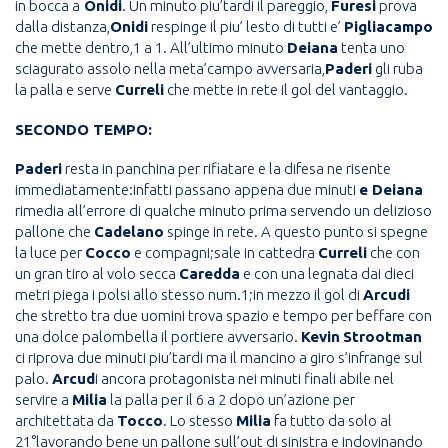
in bocca a
Onidi
. Un minuto piu’tardi il pareggio,
Furesi
prova
dalla distanza,
Onidi
respinge il piu’ lesto di tutti e’
Pigliacampo
che mette dentro,1 a 1. All’ultimo minuto
Deiana
tenta uno
sciagurato assolo nella meta’campo avversaria,
Paderi
gli ruba
la palla e serve
Curreli
che mette in rete il gol del vantaggio.
SECONDO TEMPO:
Paderi
resta in panchina per rifiatare e la difesa ne risente
immediatamente:infatti passano appena due minuti
e Deiana
rimedia all’errore di qualche minuto prima servendo un delizioso
pallone che
Cadelano
spinge in rete. A questo punto si spegne
la luce per
Cocco
e compagni;sale in cattedra
Curreli
che con
un gran tiro al volo secca
Caredda
e con una legnata dai dieci
metri piega i polsi allo stesso num.1;in mezzo il gol di
Arcudi
che stretto tra due uomini trova spazio e tempo per beffare con
una dolce palombella il portiere avversario.
Kevin
Strootman
ci riprova due minuti piu’tardi ma il mancino a giro s’infrange sul
palo.
Arcud
i ancora protagonista nei minuti finali abile nel
servire a
Milia
la palla per il 6 a 2 dopo un’azione per
architettata da
Tocco
. Lo stesso
Milia
fa tutto da solo al
21°lavorando bene un pallone sull’out di sinistra e indovinando