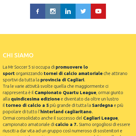
CHI SIAMO
La Mr Soccer 5 si occupa di
promuovere lo
sport
organizzando
tornei di calcio amatoriale
che attirano
sportivi da tutta la
provincia di Cagliari
.
Tra le varie attività svolte quella che maggiormente ci
rappresenta è il
Campionato Quartu League
, ormai giunto
alla
quindicesima edizione
e diventato da oltre un lustro
il
torneo di calcio a 5
più grande di tutta la
Sardegna
e più
popolare di tutto l’
hinterland cagliaritano
.
Ormai consolidato anche il successo del
Cagliari League
,
campionato amatoriale di
calcio a 7.
Siamo orgogliosi di essere
riusciti a dar vita ad un gruppo così numeroso di sostenitori e