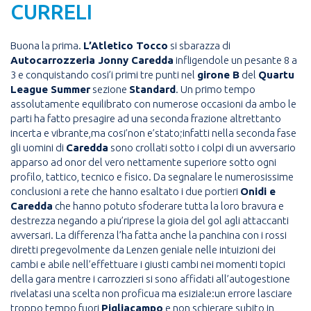
CURRELI
Buona la prima.
L’Atletico Tocco
si sbarazza di
Autocarrozzeria Jonny Caredda
infligendole un pesante 8 a
3 e conquistando cosi’i primi tre punti nel
girone B
del
Quartu
League Summer
sezione
Standard
. Un primo tempo
assolutamente equilibrato con numerose occasioni da ambo le
parti ha fatto presagire ad una seconda frazione altrettanto
incerta e vibrante,ma cosi’non e’stato;infatti nella seconda fase
gli uomini di
Caredda
sono crollati sotto i colpi di un avversario
apparso ad onor del vero nettamente superiore sotto ogni
profilo, tattico, tecnico e fisico. Da segnalare le numerosissime
conclusioni a rete che hanno esaltato i due portieri
Onidi e
Caredda
che hanno potuto sfoderare tutta la loro bravura e
destrezza negando a piu’riprese la gioia del gol agli attaccanti
avversari. La differenza l’ha fatta anche la panchina con i rossi
diretti pregevolmente da Lenzen geniale nelle intuizioni dei
cambi e abile nell’effettuare i giusti cambi nei momenti topici
della gara mentre i carrozzieri si sono affidati all’autogestione
rivelatasi una scelta non proficua ma esiziale:un errore lasciare
troppo tempo fuori
Pigliacampo
e non schierare subito in