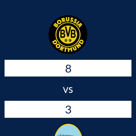
8
vs
3