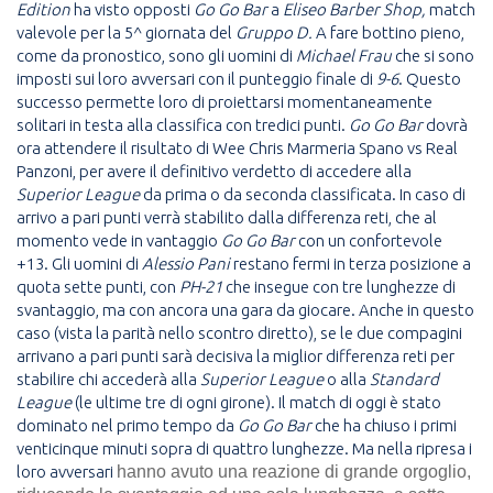
Edition
ha visto opposti
Go Go Bar
a
Eliseo Barber Shop,
match
valevole per la 5^ giornata del
Gruppo D.
A fare bottino pieno,
come da pronostico, sono gli uomini di
Michael Frau
che si sono
imposti sui loro avversari con il punteggio finale di
9-6
. Questo
successo permette loro di proiettarsi momentaneamente
solitari in testa alla classifica con tredici punti.
Go Go Bar
dovrà
ora attendere il risultato di Wee Chris Marmeria Spano vs Real
Panzoni, per avere il definitivo verdetto di accedere alla
Superior League
da prima o da seconda classificata. In caso di
arrivo a pari punti verrà stabilito dalla differenza reti, che al
momento vede in vantaggio
Go Go Bar
con un confortevole
+13. Gli uomini di
Alessio Pani
restano fermi in terza posizione a
quota sette punti, con
PH-21
che insegue con tre lunghezze di
svantaggio, ma con ancora una gara da giocare. Anche in questo
caso (vista la parità nello scontro diretto), se le due compagini
arrivano a pari punti sarà decisiva la miglior differenza reti per
stabilire chi accederà alla
Superior League
o alla
Standard
League
(le ultime tre di ogni girone). Il match di oggi è stato
dominato nel primo tempo da
Go Go Bar
che ha chiuso i primi
venticinque minuti sopra di quattro lunghezze. Ma nella ripresa i
loro avversari
hanno avuto una reazione di grande orgoglio,