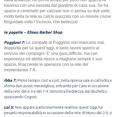
traversa con una sassata dal giardino di casa sua. Se ha
spazio e centimetri per calciare non ci pensa su due volte,
molto bella la rete su calcio piazzato con un missile cruise
filoguidato sotto l’incrocio, che bellezza!
le pagelle – Eliseo Barber Shop
Puggioni 7:
Le zampate di Puggioni non mancano mai,
doppietta per lui quest’oggi, e tanto lavoro sporco al
servizio dei compagni. E’ una gara difficile, ma con
esperienza ed abilità riesce a ritagliarsi sempre il suo
spazio. Riaccende le speranze con la rete del
momentaneo 7-6.
Ibba 7:
Primo tempo cosi’ e cosi’, nella ripresa sale in cattedra e
sforna due assist meravigliosi, entrambi per Canu in occasione
della rete del 6-3 e del 7-4. Dimostra freddezza dal dischetto
spiazzando Cogoni.
Loi 5:
Non appare particolarmente reattivo quest’oggi, ha
pesanti responsabilità in occasione della rete di Murru del 2-0, si