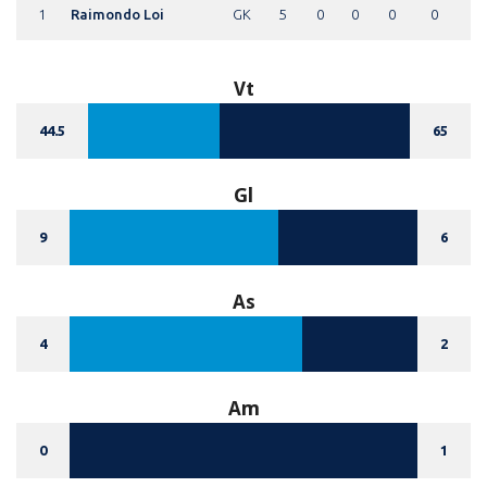
1
Raimondo Loi
GK
5
0
0
0
0
Vt
44.5
65
Gl
9
6
As
4
2
Am
0
1