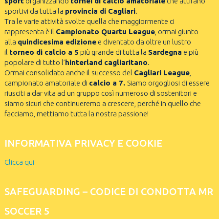
sport
organizzando
tornei di calcio amatoriale
che attirano
sportivi da tutta la
provincia di Cagliari
.
Tra le varie attività svolte quella che maggiormente ci
rappresenta è il
Campionato Quartu League
, ormai giunto
alla
quindicesima edizione
e diventato da oltre un lustro
il
torneo di calcio a 5
più grande di tutta la
Sardegna
e più
popolare di tutto l’
hinterland cagliaritano
.
Ormai consolidato anche il successo del
Cagliari League
,
campionato amatoriale di
calcio a 7.
Siamo orgogliosi di essere
riusciti a dar vita ad un gruppo così numeroso di sostenitori e
siamo sicuri che continueremo a crescere, perché in quello che
facciamo, mettiamo tutta la nostra passione!
INFORMATIVA PRIVACY E COOKIE
Clicca qui
SAFEGUARDING – CODICE DI CONDOTTA MR
SOCCER 5