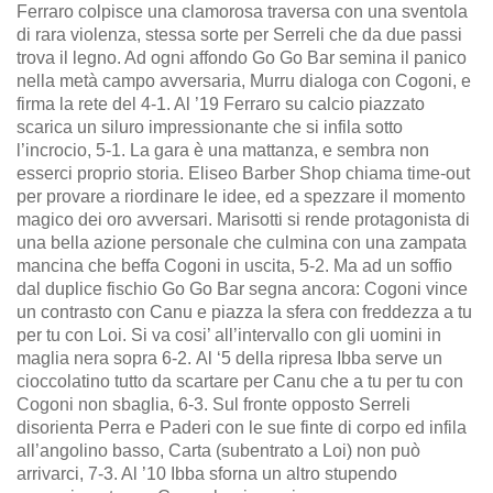
Ferraro colpisce una clamorosa traversa con una sventola
di rara violenza, stessa sorte per Serreli che da due passi
trova il legno. Ad ogni affondo Go Go Bar semina il panico
nella metà campo avversaria, Murru dialoga con Cogoni, e
firma la rete del 4-1. Al ’19 Ferraro su calcio piazzato
scarica un siluro impressionante che si infila sotto
l’incrocio, 5-1. La gara è una mattanza, e sembra non
esserci proprio storia. Eliseo Barber Shop chiama time-out
per provare a riordinare le idee, ed a spezzare il momento
magico dei oro avversari. Marisotti si rende protagonista di
una bella azione personale che culmina con una zampata
mancina che beffa Cogoni in uscita, 5-2. Ma ad un soffio
dal duplice fischio Go Go Bar segna ancora: Cogoni vince
un contrasto con Canu e piazza la sfera con freddezza a tu
per tu con Loi. Si va cosi’ all’intervallo con gli uomini in
maglia nera sopra 6-2.
Al ‘5 della ripresa Ibba serve un
cioccolatino tutto da scartare per Canu che a tu per tu con
Cogoni non sbaglia, 6-3. Sul fronte opposto Serreli
disorienta Perra e Paderi con le sue finte di corpo ed infila
all’angolino basso, Carta (subentrato a Loi) non può
arrivarci, 7-3. Al ’10 Ibba sforna un altro stupendo