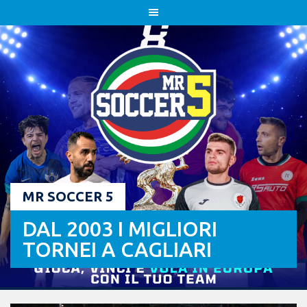
Skip
to
content
MR SOCCER 5
DAL 2003 I MIGLIORI
TORNEI A CAGLIARI