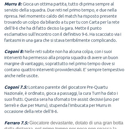
Murru 8:
Gioca un ottima partita, tutto di prima sempre al
servizio della squadra. Due reti nel primo tempo, e due nella
ripresa. Nel momento caldo del match ha risposto presente
trovando un colpo da biliardo a tu per tu con Carta per la rete
dell’8-6 che ha di fatto deciso la gara. Mette il punto
esclamativo sull’incontro con il definitivo 9-6. Ha scacciato via i
fantasmi in una gara che si stava terribilmente complicando.
Cogoni 8:
Nelle reti subite non ha alcuna colpa, con i suoi
interventi ha permesso alla propria squadra di avere un buon
margine di vantaggio, soprattutto nel primo tempo dove si
contano quattro interventi provvidenziali. E’ sempre tempestivo
anche nelle uscite.
Cogoni 7.5:
Lontano parente del giocatore Pre-Quartu
Nazionale, è ordinato, gioca a passaggi, la cura Turri ha dato i
suoi frutti. Questa sera ha sfornato tre assist decisivi (uno per
Serreli e due per Murru), stupenda l’imbucata per Murru in
occasione della rete dell’8-6.
Ferraro 7.5:
Giocatore devastante, dotato di una gran botta
dalla distanza, nel primo tempo per poco non spacca la