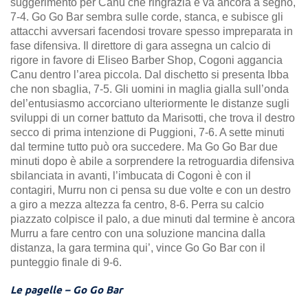
suggerimento per Canu che ringrazia e va ancora a segno,
7-4. Go Go Bar sembra sulle corde, stanca, e subisce gli
attacchi avversari facendosi trovare spesso impreparata in
fase difensiva. Il direttore di gara assegna un calcio di
rigore in favore di Eliseo Barber Shop, Cogoni aggancia
Canu dentro l’area piccola. Dal dischetto si presenta Ibba
che non sbaglia, 7-5. Gli uomini in maglia gialla sull’onda
del’entusiasmo accorciano ulteriormente le distanze sugli
sviluppi di un corner battuto da Marisotti, che trova il destro
secco di prima intenzione di Puggioni, 7-6. A sette minuti
dal termine tutto può ora succedere. Ma Go Go Bar due
minuti dopo è abile a sorprendere la retroguardia difensiva
sbilanciata in avanti, l’imbucata di Cogoni è con il
contagiri, Murru non ci pensa su due volte e con un destro
a giro a mezza altezza fa centro, 8-6. Perra su calcio
piazzato colpisce il palo, a due minuti dal termine è ancora
Murru a fare centro con una soluzione mancina dalla
distanza, la gara termina qui’, vince Go Go Bar con il
punteggio finale di 9-6.
Le pagelle – Go Go Bar