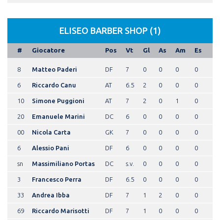
ELISEO BARBER SHOP (1)
#
Giocatore
Pos
Vt
Gl
As
Am
Es
8
Matteo Paderi
DF
7
0
0
0
0
6
Riccardo Canu
AT
6.5
2
0
0
0
10
Simone Puggioni
AT
7
2
0
1
0
20
Emanuele Marini
DC
6
0
0
0
0
00
Nicola Carta
GK
7
0
0
0
0
6
Alessio Pani
DF
6
0
0
0
0
sn
Massimiliano Portas
DC
s.v.
0
0
0
0
3
Francesco Perra
DF
6.5
0
0
0
0
33
Andrea Ibba
DF
7
1
2
0
0
69
Riccardo Marisotti
DF
7
1
0
0
0