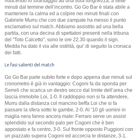
riducendo lo svantaggio ad una sola lunghezza, a sette
minuti dal termine dell’incontro. Go Go Bar è stata abile a
mantenere la calma ed a colpire nei minuti finali con
Gabriele Murru che con due zampate ha messo il punto
esclamativo sul match. Abbiamo assistito ad una bella
partita, con una decina di spettatori presenti nella tribuna
del “Toto Calcetto”, sono le ore 22.30 quando il sign.
Medda ha dato il via alle ostilità, qui’ di seguito la cronaca
dei fatti.
Le fasi salienti del match
Go Go Bar parte subito forte e dopo appena due minuti sul
cronometro è già in vantaggio: Cogoni fa da sponda per
Serreli che scarica un destro secco dal limite dell’area che
lascia immobile Loi, 1-0. Il raddoppio non si fa attendere,
Murru dalla distanza col mancino beffa Loi che si fa
passare la sfera sotto le gambe, 2-0. Al ’10 gli uomini in
maglia nera fanno ancora male: Ferraro serve un assist
splendido sul secondo palo per Cogoni che è ben
appostato e fa centro, 3-0. Sul fronte opposto Puggioni con
un piazzato supera Cogoni ed accorcia le distanze, 3-1.