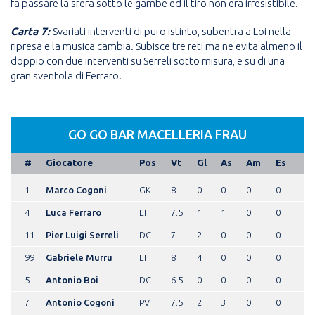
fa passare la sfera sotto le gambe ed il tiro non era irresistibile.
Carta 7:
Svariati interventi di puro istinto, subentra a Loi nella
ripresa e la musica cambia. Subisce tre reti ma ne evita almeno il
doppio con due interventi su Serreli sotto misura, e su di una
gran sventola di Ferraro.
GO GO BAR MACELLERIA FRAU
#
Giocatore
Pos
Vt
Gl
As
Am
Es
1
Marco Cogoni
GK
8
0
0
0
0
4
Luca Ferraro
LT
7.5
1
1
0
0
11
Pier Luigi Serreli
DC
7
2
0
0
0
99
Gabriele Murru
LT
8
4
0
0
0
5
Antonio Boi
DC
6.5
0
0
0
0
7
Antonio Cogoni
PV
7.5
2
3
0
0