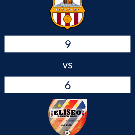
9
vs
6